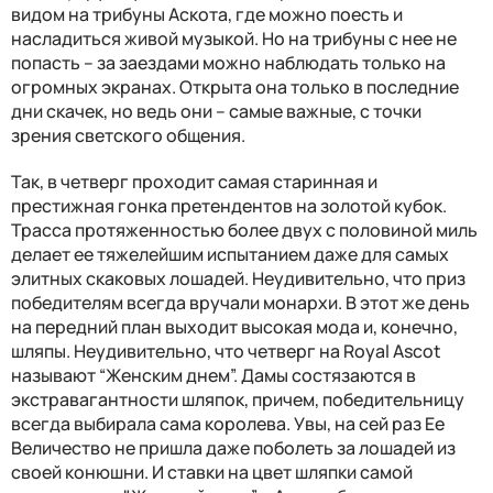
видом на трибуны Аскота, где можно поесть и
насладиться живой музыкой. Но на трибуны с нее не
попасть – за заездами можно наблюдать только на
огромных экранах. Открыта она только в последние
дни скачек, но ведь они – самые важные, с точки
зрения светского общения.
Так, в четверг проходит самая старинная и
престижная гонка претендентов на золотой кубок.
Трасса протяженностью более двух с половиной миль
делает ее тяжелейшим испытанием даже для самых
элитных скаковых лошадей. Неудивительно, что приз
победителям всегда вручали монархи. В этот же день
на передний план выходит высокая мода и, конечно,
шляпы. Неудивительно, что четверг на Royal Ascot
называют “Женским днем”. Дамы состязаются в
экстравагантности шляпок, причем, победительницу
всегда выбирала сама королева. Увы, на сей раз Ее
Величество не пришла даже поболеть за лошадей из
своей конюшни. И ставки на цвет шляпки самой