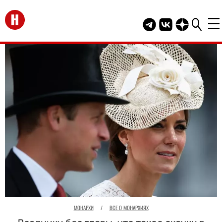
Перейти на главную
Telegram канал HEL
Группа HELLO В
Канал HELLO
МОНАРХИ
/
ВСЕ О МОНАРХИЯХ