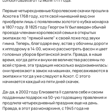
London Gazette от 12 июля 1711 года.
Первые четырехдневные Королевские скачки прошли в
Аскоте в 1768 году, хотя свой нынешний вид они
приобрели лишь с появлением золотого кубка монарха
в 1807 году. В 1825 году Георгом IV был введен обычай
проезда членами королевской семьи в открытых
экипажах по "прямой миле" к своей ложе под звуки
гимна. Теперь, благодаря ему, встав у обочины дороги
к ипподрому в 14:00, можно рассмотреть фасон и цвет
головных уборов британской знати. Правда, в наше
время, когда дети и внуки ее величества рассеяны по
всей стране, эта традиция несколько видоизменилась:
они приезжают в замок на машинах, пересаживаются в
экипажи и тогда уже следуют в Аскот. С этого
начинается каждый из пяти дней скачек.
Да-да, в 2002 году Елизавета II сделала себе и своим
подданным подарок на 50-ую годовщину правления и
продлила четырехдневный праздник еще на день.
Правда, в этот раз монархиня, с 1945 года не