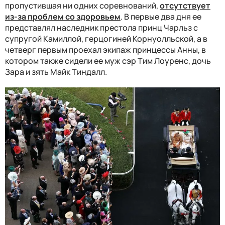
пропустившая ни одних соревнований,
отсутствует
из-за проблем со здоровьем
. В первые два дня ее
представлял наследник престола принц Чарльз с
супругой Камиллой, герцогиней Корнуолльской, а в
четверг первым проехал экипаж принцессы Анны, в
котором также сидели ее муж сэр Тим Лоуренс, дочь
Зара и зять Майк Тиндалл.