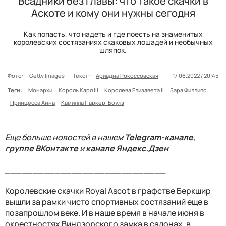
Всадники без главы: что такое скачки в
Аскоте и кому они нужны сегодня
Как попасть, что надеть и где поесть на знаменитых
королевских состязаниях скаковых лошадей и необычных
шляпок.
Фото:
Getty Images
Текст:
Ариадна Рокоссовская
17.06.2022 / 20:45
Теги:
Монархи
Король Карл III
Королева Елизавета II
Зара Филлипс
Принцесса Анна
Камилла Паркер-Боулз
Еще больше новостей в нашем
Telegram-канале
,
группе ВКонтакте
и
канале Яндекс.Дзен
_____________________________
Королевские скачки Royal Ascot в графстве Беркшир
вышли за рамки чисто спортивных состязаний еще в
позапрошлом веке. И в наше время в начале июня в
окрестностях Виндзорского замка в салонах, в