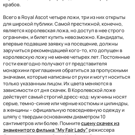
крабов.
Всего в Royal Ascot четыре ложи, три из них открыты
для широкой публики. Самой престижной, конечно,
является королевская ложа, но доступ в нее строго
ограничен, и билет купить невозможно. Кандидаты,
впервые подавшие заявку на посещение, должны
заручиться рекомендацией кого-то, кто допущен в
королевскую ложу не менее четырех лет. Постоянные
гости ежегодно получают от представителя
монархини приглашения обратиться за пропускными
значками, которые написаны от руки и могут носиться
только указанным лицом. Их цвета меняются в
зависимости от дня скачек. В Королевской ложе
действует самый строгий дресс-код: мужчины носят
серые, темно-синие или черные костюмы и цилиндры,
а женщины – официальную повседневную одежду и
шляпу с твердым основанием диаметром 10
сантиметров или более. Помните
сцену скачек из
знаменитого фильма “My Fair Lady”
режиссера