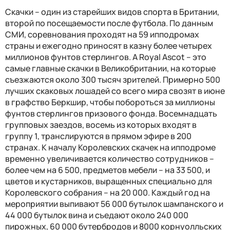
Скачки – один из старейших видов спорта в Британии,
второй по посещаемости после футбола. По данным
СМИ, соревнования проходят на 59 ипподромах
страны и ежегодно приносят в казну более четырех
миллионов фунтов стерлингов. А Royal Ascot – это
самые главные скачки в Великобритании, на которые
съезжаются около 300 тысяч зрителей. Примерно 500
лучших скаковых лошадей со всего мира свозят в июне
в графство Беркшир, чтобы побороться за миллионы
фунтов стерлингов призового фонда. Восемнадцать
групповых заездов, восемь из которых входят в
группу 1, транслируются в прямом эфире в 200
странах. К началу Королевских скачек на ипподроме
временно увеличивается количество сотрудников –
более чем на 6 500, предметов мебели – на 33 500, и
цветов и кустарников, выращенных специально для
Королевского собрания – на 20 000. Каждый год на
мероприятии выпивают 56 000 бутылок шампанского и
44 000 бутылок вина и съедают около 240 000
пирожных, 60 000 бутербродов и 8000 корнуолльских