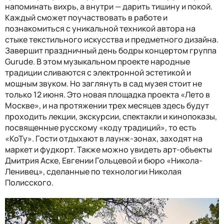
напоминать вихрь, а внутри — дарить тишину и покой.
Каждый сможет поучаствовать в работе и
познакомиться с уникальной техникой автора на
стыке текстильного искусства и предметного дизайна.
Завершит праздничный день бодры концертом группа
Gurude. В этом музыкальном проекте народные
традиции сливаются с электронной эстетикой и
мощным звуком. Но заглянуть в сад музея стоит не
только 12 июня. Это новая площадка проекта «Лето в
Москве», и на протяжении трех месяцев здесь будут
проходить лекции, экскурсии, спектакли и кинопоказы,
посвященные русскому «коду традиций», то есть
«КоТу». Гости отдыхают в лаунж-зонах, заходят на
маркет и фудкорт. Также можно увидеть арт-объекты
Дмитрия Аске, Евгении Гольцевой и бюро «Никола-
Ленивец», сделанные по технологии Николая
Полисского.