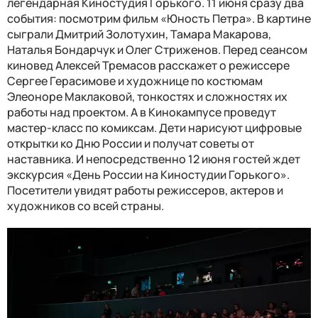
легендарная Киностудия Горького. 11 июня сразу два
события: посмотрим фильм «Юность Петра». В картине
сыграли Дмитрий Золотухин, Тамара Макарова,
Наталья Бондарчук и Олег Стриженов. Перед сеансом
киновед Алексей Тремасов расскажет о режиссере
Сергее Герасимове и художнице по костюмам
Элеоноре Маклаковой, тонкостях и сложностях их
работы над проектом. А в Кинокампусе проведут
мастер-класс по комиксам. Дети нарисуют цифровые
открытки ко Дню России и получат советы от
наставника. И непосредственно 12 июня гостей ждет
экскурсия «День России на Киностудии Горького».
Посетители увидят работы режиссеров, актеров и
художников со всей страны.