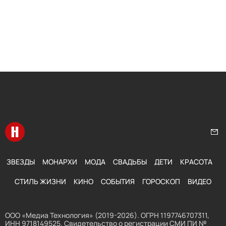
Перейти на главную
Нап
ЗВЕЗДЫ
МОНАРХИ
МОДА
СВАДЬБЫ
ДЕТИ
КРАСОТА
СТИЛЬ ЖИЗНИ
КИНО
СОБЫТИЯ
ГОРОСКОП
ВИДЕО
ООО «Медиа Технология» (2019-2026). ОГРН 1197746707311,
ИНН 9718149525. Свидетельство о регистрации СМИ ПИ №