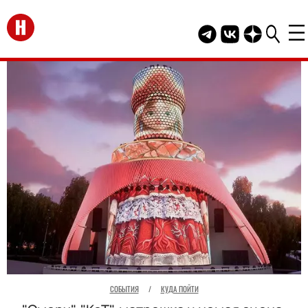
Перейти на главную
Telegram канал HEL
Группа HELLO В
Канал HELLO
СОБЫТИЯ
/
КУДА ПОЙТИ