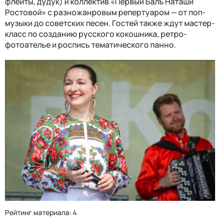
флейты, дудук) и коллектив «Первый Балъ Наташи
Ростовой» с разножанровым репертуаром — от поп-
музыки до советских песен. Гостей также ждут мастер-
класс по созданию русского кокошника, ретро-
фотоателье и роспись тематического панно.
Рейтинг материала: 4