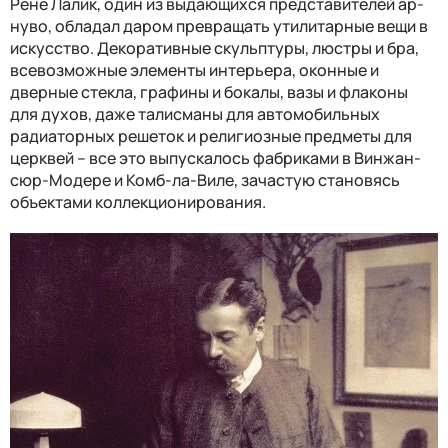
Рене Лалик, один из выдающихся представителей ар-
нуво, обладал даром превращать утилитарные вещи в
искусство. Декоративные скульптуры, люстры и бра,
всевозможные элементы интерьера, оконные и
дверные стекла, графины и бокалы, вазы и флаконы
для духов, даже талисманы для автомобильных
радиаторных решеток и религиозные предметы для
церквей – все это выпускалось фабриками в Винжан-
сюр-Модере и Комб-ла-Виле, зачастую становясь
объектами коллекционирования.