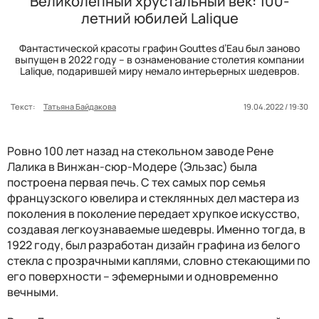
Великолепный хрустальный век: 100-
летний юбилей Lalique
Фантастической красоты графин Gouttes d’Eau был заново
выпущен в 2022 году – в ознаменование столетия компании
Lalique, подарившей миру немало интерьерных шедевров.
Текст:
Татьяна Байдакова
19.04.2022 / 19:30
Ровно 100 лет назад на стекольном заводе Рене
Лалика в Винжан-сюр-Модере (Эльзас) была
построена первая печь. С тех самых пор семья
французского ювелира и стеклянных дел мастера из
поколения в поколение передает хрупкое искусство,
создавая легкоузнаваемые шедевры. Именно тогда, в
1922 году, был разработан дизайн графина из белого
стекла с прозрачными каплями, словно стекающими по
его поверхности – эфемерными и одновременно
вечными.