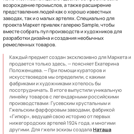
возрождение промыслов, а также расширение
представления людей как о хорошо известных
заводах, так и о малых
артелях.
Специально для
проекта Маркет привлек галерею Sample, чтобы
вместе собрать пул производств и художников для
разработки дизайна и создания необычных
ремесленных товаров.
Каждый предмет создан эксклюзивно для Маркета и
продается только здесь, — поясняет Екатерина
Положенцева. — При помощи кураторов и
искусствоведов мы определили, с какими
фабриками и художниками хотелось бы
посотрудничать. В итоге выпустили уникальную
линейку товаров с легендарными российскими
производствами: Гусевским хрустальным и
Гжельским фарфоровым заводами, фабрикой
«Гипюр», ведущей свою историю от первых
нижегородских артелей 1924 года, и многими
другими. Для гжели эскизы создала
Наташа