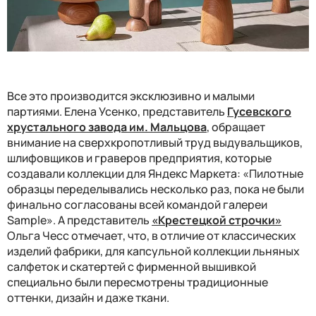
Все это производится эксклюзивно и малыми
партиями. Елена Усенко, представитель
Гусевского
хрустального завода им. Мальцова
, обращает
внимание на сверхкропотливый труд выдувальщиков,
шлифовщиков и граверов предприятия, которые
создавали коллекции для Яндекс Маркета: «Пилотные
образцы переделывались несколько раз, пока не были
финально согласованы всей командой галереи
Sample». А представитель
«Крестецкой строчки»
Ольга Чесс отмечает, что, в отличие от классических
изделий фабрики, для капсульной коллекции льняных
салфеток и скатертей с фирменной вышивкой
специально были пересмотрены традиционные
оттенки, дизайн и даже ткани.