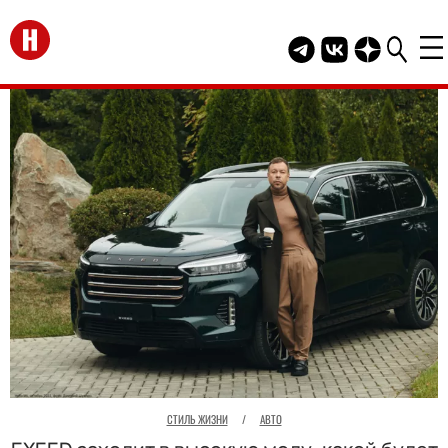
Перейти на главную
Telegram канал HEL
Группа HELLO В
Канал HELLO
СТИЛЬ ЖИЗНИ
/
АВТО