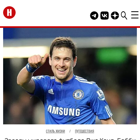
Перейти на главную
Telegram канал HEL
Группа HELLO В
Канал HELLO
СТИЛЬ ЖИЗНИ
/
ПУТЕШЕСТВИЯ