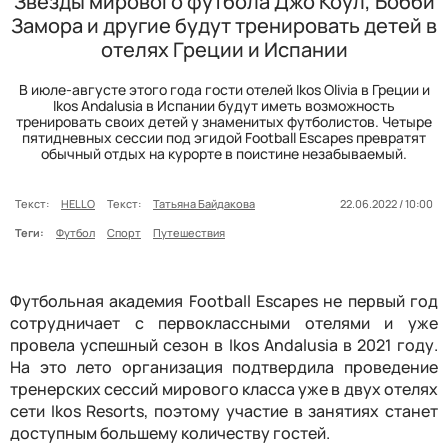
Звезды мирового футбола Джо Коул, Бобби
Замора и другие будут тренировать детей в
отелях Греции и Испании
В июле-августе этого года гости отелей Ikos Olivia в Греции и
Ikos Andalusia в Испании будут иметь возможность
тренировать своих детей у знаменитых футболистов. Четыре
пятидневных сессии под эгидой Football Escapes превратят
обычный отдых на курорте в поистине незабываемый.
Текст:
HELLO
Текст:
Татьяна Байдакова
22.06.2022 / 10:00
Теги:
Футбол
Спорт
Путешествия
Футбольная академия Football Escapes не первый год
сотрудничает с первоклассными отелями и уже
провела успешный сезон в Ikos Andalusia в 2021 году.
На это лето организация подтвердила проведение
тренерских сессий мирового класса уже в двух отелях
сети Ikos Resorts, поэтому участие в занятиях станет
доступным большему количеству гостей.