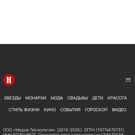
Перейти на главную
Нап
ЗВЕЗДЫ
МОНАРХИ
МОДА
СВАДЬБЫ
ДЕТИ
КРАСОТА
СТИЛЬ ЖИЗНИ
КИНО
СОБЫТИЯ
ГОРОСКОП
ВИДЕО
ООО «Медиа Технология» (2019-2026). ОГРН 1197746707311,
ИНН 9718149525. Свидетельство о регистрации СМИ ПИ №