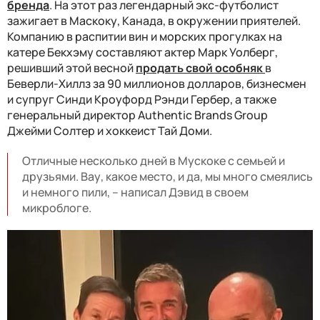
бренда
. На этот раз легендарный экс-футболист
зажигает в Маскоку, Канада, в окружении приятелей.
Компанию в распитии вин и морских прогулках на
катере Бекхэму составляют актер Марк Уолберг,
решивший этой весной
продать свой особняк
в
Беверли-Хиллз за 90 миллионов долларов, бизнесмен
и супруг Синди Кроуфорд Рэнди Гербер, а также
генеральный директор Authentic Brands Group
Джейми Солтер и хоккеист Тай Доми.
Отличные несколько дней в Мускоке с семьей и
друзьями. Вау, какое место, и да, мы много смеялись
и немного пили, – написал Дэвид в своем
микроблоге.