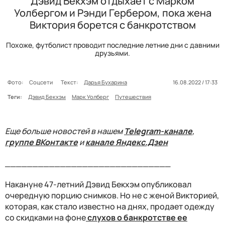
Дэвид Бекхэм отдыхает с Марком
Уолбергом и Рэнди Гербером, пока жена
Виктория борется с банкротством
Похоже, футболист проводит последние летние дни с давними
друзьями.
Фото:
Соцсети
Текст:
Дарья Бухарина
16.08.2022 / 17:33
Теги:
Дэвид Бекхэм
Марк Уолберг
Путешествия
Еще больше новостей в нашем
Telegram-канале
,
группе ВКонтакте
и
канале Яндекс.Дзен
______________________________
Накануне 47-летний Дэвид Бекхэм опубликовал
очередную порцию снимков. Но не с женой Викторией,
которая, как стало известно на днях, продает одежду
со скидками на фоне
слухов о банкротстве ее