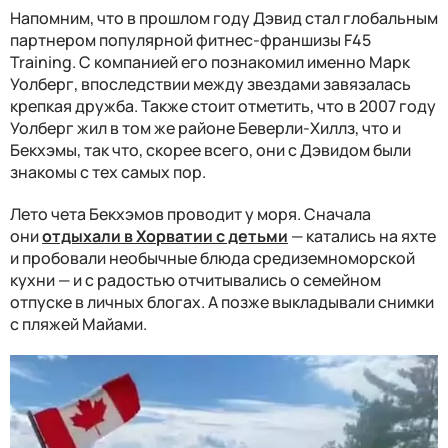
Напомним, что в прошлом году Дэвид стал глобальным
партнером популярной фитнес-франшизы F45
Training. С компанией его познакомил именно Марк
Уолберг, впоследствии между звездами завязалась
крепкая дружба. Также стоит отметить, что в 2007 году
Уолберг жил в том же районе Беверли-Хиллз, что и
Бекхэмы, так что, скорее всего, они с Дэвидом были
знакомы с тех самых пор.
Лето чета Бекхэмов проводит у моря. Сначала
они
отдыхали в Хорватии с детьми
— катались на яхте
и пробовали необычные блюда средиземноморской
кухни — и с радостью отчитывались о семейном
отпуске в личных блогах. А позже выкладывали снимки
с пляжей Майами.