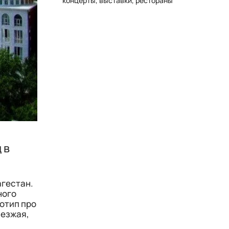
концерты, выставки, рестораны
 в
агестан.
ного
еотип про
иезжая,