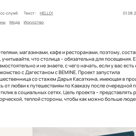
есс-служб
Текст:
HELLO!
01.08.2
аны
Мода
Искусство
телями, магазинами, кафе и ресторанами, поэтому, сост
 учитывайте, что столица – обязательна для посещения. Е
остоятельно и не знаете, с чего начать, если у вас есть
накомство с Дагестаном с BEMINE. Проект запустила
ешественница со стажем Дарья Касаткина, имеющая в пр
ь от любви к путешествиям по Кавказу после очередной п
тклик в социальных сетях. Цель проекта – представлять 
ворческой, теплой стороны, чтобы как можно больше люде