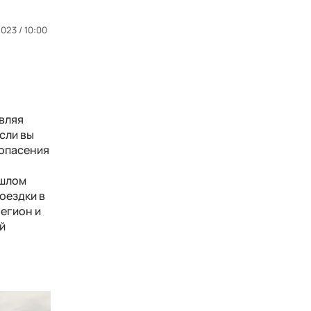
023 / 10:00
авляя
сли вы
 опасения
ошлом
оездки в
регион и
й