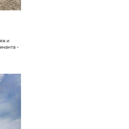
яж и
инанта –