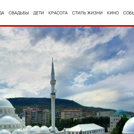
ДА
СВАДЬБЫ
ДЕТИ
КРАСОТА
СТИЛЬ ЖИЗНИ
КИНО
СОБ