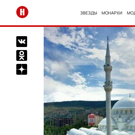
Перейти на главную
ЗВЕЗДЫ
МОНАРХИ
МО
Поделиться Вконтакте
Поделиться в Одноклассниках
Подписаться на нас в Дзен