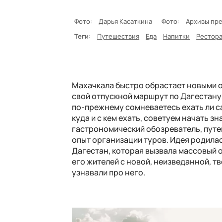
Фото:
Дарья Касаткина
Фото:
Архивы пр
Теги:
Путешествия
Еда
Напитки
Рестор
Махачкала быстро обрастает новыми о
свой отпускной маршрут по Дагестану,
по-прежнему сомневаетесь ехать ли сам
куда и с кем ехать, советуем начать з
гастрономический обозреватель, пут
опыт организации туров. Идея родилас
Дагестан, которая вызвала массовый о
его жителей с новой, неизведанной, т
узнавали про него.