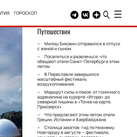
ЫТИЯ
ГОРОСКОП
Telegram канал HELLO
Группа HELLO Вконтакт
Канал HELLO в Дзе
Путешествия
Милош Бикович отправился в отпуск
с женой и сыном
Поселиться и развлечься: что
обещают отели Санкт-Петербурга этим
летом
В Переславле завершился
масштабный фестиваль
воздухоплавания
Маршрут силы и покоя: от гоночного
адреналина на курорте «Игора» до
северной тишины в «Точке на карте.
Приозерск»
Что предлагают этим летом отели
Греции, Испании и Азербайджана
Столица закатов: гид по Нижнему
Новгороду в августе — фестивали,