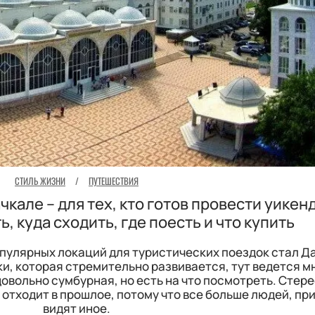
СТИЛЬ ЖИЗНИ
/
ПУТЕШЕСТВИЯ
кале – для тех, кто готов провести уикенд
ь, куда сходить, где поесть и что купить
опулярных локаций для туристических поездок стал Д
и, которая стремительно развивается, тут ведется м
овольно сумбурная, но есть на что посмотреть. Стер
отходит в прошлое, потому что все больше людей, пр
видят иное.