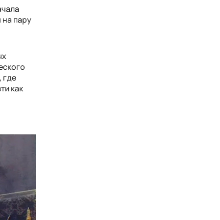
ачала
 на пару
ых
ческого
 где
ти как