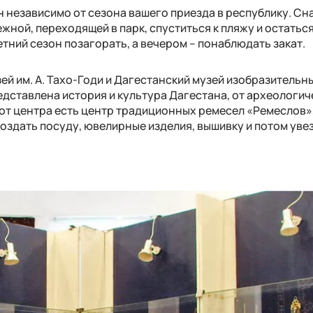
 независимо от сезона вашего приезда в республику. Сн
жной, переходящей в парк, спуститься к пляжу и остаться
етний сезон позагорать, а вечером – понаблюдать закат.
й им. А. Тахо-Годи и Дагестанский музей изобразительн
редставлена история и культура Дагестана, от археологи
 от центра есть центр традиционных ремесел «Ремеслов»,
здать посуду, ювелирные изделия, вышивку и потом увез