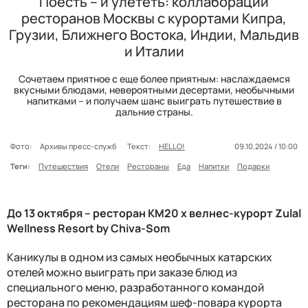
Поесть – и улететь: коллаборации
ресторанов Москвы с курортами Кипра,
Грузии, Ближнего Востока, Индии, Мальдив
и Италии
Сочетаем приятное с еще более приятным: наслаждаемся
вкусными блюдами, невероятными десертами, необычными
напитками – и получаем шанс выиграть путешествие в
дальние страны.
Фото:
Архивы пресс-служб
Текст:
HELLO!
09.10.2024 / 10:00
Теги:
Путешествия
Отели
Рестораны
Еда
Напитки
Подарки
До 13 октября – ресторан КМ20 х велнес-курорт
Zulal
Wellness Resort by Chiva
-
Som
Каникулы в одном из самых необычных катарских
отелей можно выиграть при заказе блюд из
специального меню, разработанного командой
ресторана по рекомендациям шеф-повара курорта