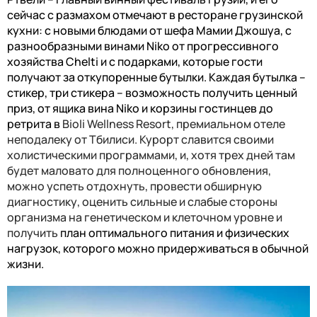
сейчас с размахом отмечают в ресторане грузинской
кухни: с новыми блюдами от шефа Мамии Джошуа, с
разнообразными винами
Niko
от прогрессивного
хозяйства
Chelti
и с подарками, которые гости
получают за откупоренные бутылки. Каждая бутылка –
стикер, три стикера – возможность получить ценный
приз, от ящика вина
Niko
и корзины гостинцев до
ретрита в
B
ioli
Wellness Resort, премиальном отеле
неподалеку от Тбилиси. Курорт славится своими
холистическими программами, и, хотя трех дней там
будет маловато для полноценного обновления,
можно успеть отдохнуть, провести обширную
диагностику, оценить сильные и слабые стороны
организма на генетическом и клеточном уровне и
получить
план оптимального питания и физических
нагрузок, которого можно придерживаться в обычной
жизни.