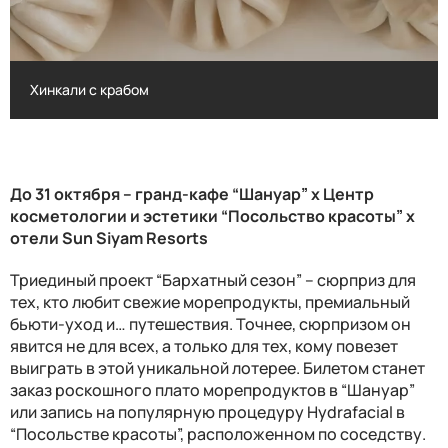
Хинкали с крабом
Хинкали с крабом
До 31 октября – гранд-кафе “Шануар” х Центр
косметологии и эстетики “Посольство красоты” х
отели
Sun Siyam Resorts
Триединый проект “Бархатный сезон” – сюрприз для
тех, кто любит свежие морепродукты, премиальный
бьюти-уход и… путешествия. Точнее, сюрпризом он
явится не для всех, а только для тех, кому повезет
выиграть в этой уникальной лотерее. Билетом станет
заказ роскошного плато морепродуктов в “Шануар”
или запись на популярную процедуру
Hydrafacial
в
“Посольстве красоты”, расположенном по соседству.