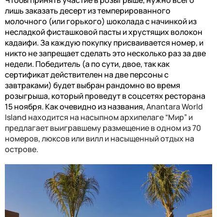
лишь заказать десерт из темперированного
молочного (или горького) шоколада с начинкой из
несладкой фисташковой пасты и хрустящих волокон
кадаифи. За каждую покупку присваивается номер, и
никто не запрещает сделать это несколько раз за две
недели. Победитель (а по сути, двое, так как
сертификат действителен на две персоны с
завтраками) будет выбран рандомно во время
розыгрыша, который проведут в соцсетях ресторана
15 ноября. Как очевидно из названия,
Anantara World
Island
находится на насыпном архипелаге “Мир” и
предлагает выигравшему размещение в одном из 70
номеров, люксов или вилл и насыщенный отдых на
острове.