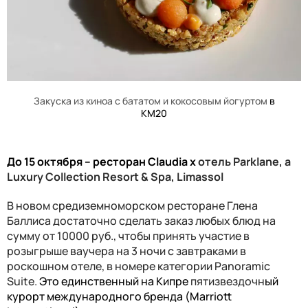
Закуска из киноа с бататом и кокосовым йогуртом
в
КМ20
До
15
октября
–
ресторан
Claudia x
отель
Parklane, a
Luxury Collection Resort & Spa, Limassol
В новом средиземноморском ресторане Глена
Баллиса достаточно сделать заказ любых блюд на
сумму от 10000 руб., чтобы принять участие в
розыгрыше ваучера на 3 ночи с завтраками в
роскошном отеле, в номере категории Panoramic
Suite.
Это единственный на Кипре
пятизвездочн
ый
курорт международного бренда (
Marriott