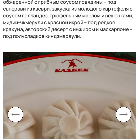
обжаренной с грибным соусом говядины – под
саперави из квеври, закуска из молодого картофеля с
соусом голландез, трюфельным маслом и вешенками,
мидии-чкмерули с красной икрой – под редкое
крахуна, авторский десерт с инжиром и маскарпоне –
под полусладкое киндзмараули.