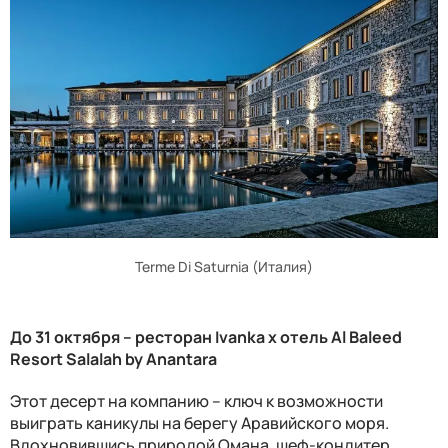
Terme Di Saturnia (Италия)
До
31
октября
–
ресторан
Ivanka
х отель
Al Baleed
Resort Salalah by Anantara
Этот десерт на компанию – ключ к возможности
выиграть каникулы на берегу Аравийского моря.
Вдохновившись природой Омана, шеф-кондитер