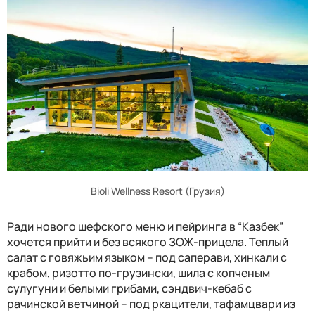
Bioli Wellness Resort (Грузия)
Ради нового шефского меню и пейринга в “Казбек”
хочется прийти и без всякого ЗОЖ-прицела. Теплый
салат с говяжьим языком – под саперави, хинкали с
крабом, ризотто по-грузински, шила с копченым
сулугуни и белыми грибами, сэндвич-кебаб с
рачинской ветчиной – под ркацители, тафамцвари из