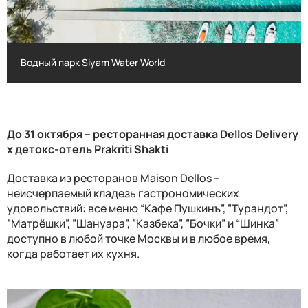
Водный парк Siyam Water World
Водный парк Siyam Water World
До 31 октября – ресторанная доставка
Dellos Delivery
x
детокс-отель
Prakriti Shakti
Доставка из ресторанов
Maison Dellos
–
неисчерпаемый кладезь гастрономических
удовольствий: все меню “Кафе Пушкинъ”, ”Турандот”,
”Матрёшки”, ”Шануара”, ”Казбека”, ”Бочки” и “Шинка”
доступно в любой точке Москвы и в любое время,
когда работает их кухня.