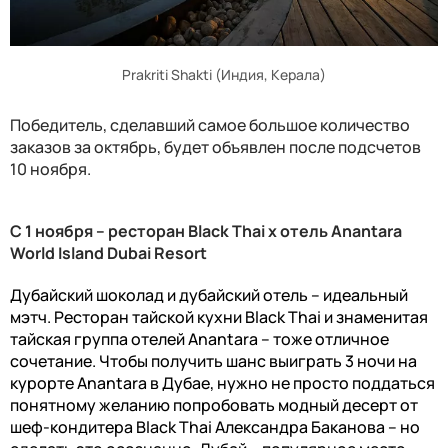
Prakriti Shakti (Индия, Керала)
Победитель, сделавший самое большое количество
заказов за октябрь, будет объявлен после подсчетов
10 ноября.
С
1
ноября
–
ресторан
Black Thai
х отель
Anantara
World Island Dubai Resort
Дубайский шоколад и дубайский отель – идеальный
мэтч. Ресторан тайской кухни Black Thai и знаменитая
тайская группа отелей Anantara – тоже отличное
сочетание. Чтобы получить шанс выиграть 3 ночи на
курорте
Anantara в Дубае
, нужно не просто поддаться
понятному желанию попробовать модный десерт от
шеф-кондитера
Black Thai
Александра Баканова – но