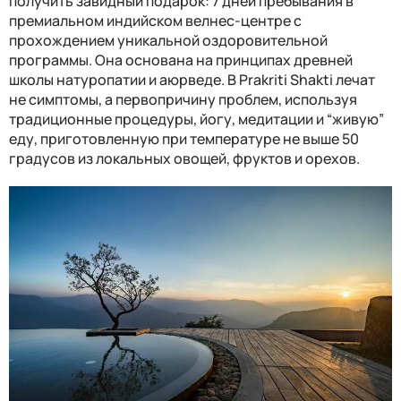
получить завидный подарок: 7 дней пребывания в
премиальном индийском велнес-центре с
прохождением уникальной оздоровительной
программы. Она основана на принципах древней
школы натуропатии и аюрведе. В
Prakriti Shakti
лечат
не симптомы, а первопричину проблем, используя
традиционные процедуры, йогу, медитации и “живую”
еду, приготовленную при температуре не выше 50
градусов из локальных овощей, фруктов и орехов.