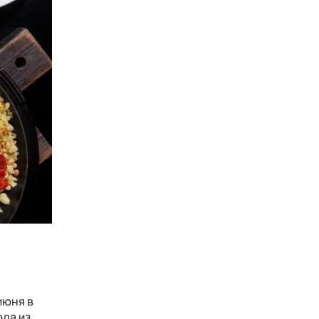
)
июня в
да из