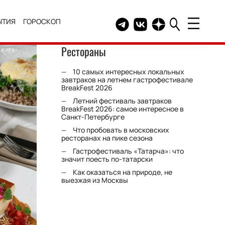
ЫТИЯ
ГОРОСКОП
Telegram канал HELLO
Группа HELLO Вконтакт
Канал HELLO в Дзе
Рестораны
10 самых интересных локальных
завтраков на летнем гастрофестивале
BreakFest 2026
Летний фестиваль завтраков
BreakFest 2026: самое интересное в
Санкт-Петербурге
Что пробовать в московских
ресторанах на пике сезона
Гастрофестиваль «Татарча»: что
значит поесть по-татарски
Как оказаться на природе, не
выезжая из Москвы