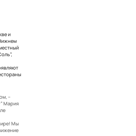
кве и
 Нижнем
вместный
оль”,
оявляют
рестораны
ом, –
г” Мария
але
мире! Мы
движение