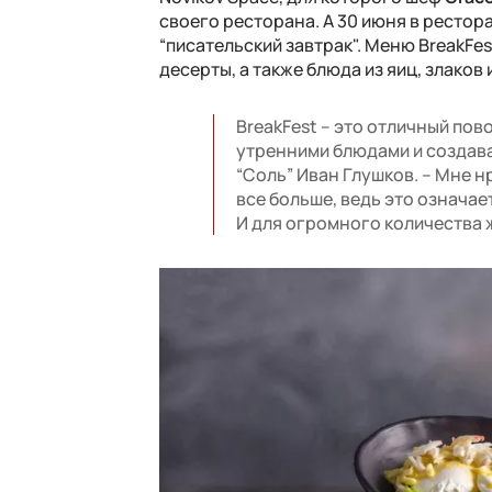
своего ресторана. А 30 июня в рестор
“писательский завтрак". Меню
BreakFe
десерты, а также блюда из яиц, злаков
BreakFest – это отличный по
утренними блюдами и создава
“Соль” Иван Глушков. – Мне 
все больше, ведь это означае
И для огромного количества ж