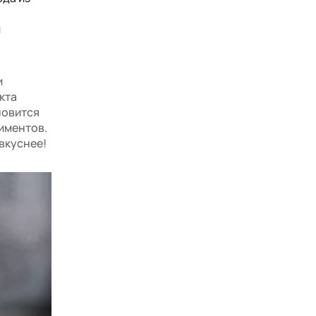
и
и
кта
новится
риментов.
вкуснее!