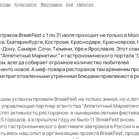
втрак
Куда пойти
Фестивали
Еда
Напитки
раков BreakFest с 1 по 31 июля проходит не только в Мос
же, Екатеринбурге, Костроме, Краснодаре, Красноярске,
-Дону, Самаре, Сочи, Тюмени, Уфе и Ярославле. Этот со
“Аппетитный Маркетинг” и гастрономического портала “С
том, всегда собирает огромное количество любителей
 нечто новое.
А шеф-повара ресторанов тем временем пр
ски приготовленными утренними блюдами привлекают в 
ьшим успехом провели BreakFest не только зимой, но и лет
и управляющий партнер агентства “Аппетитный Маркетин
астет активность ресторанов: в нынешнем летнем фестив
5 городов, а в прошлом году их было 11. BreakFest вновь
го гастрономического фестиваля завтраков в России и 
ть весь наш опыт в организацию проекта BreakFest, про