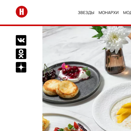
Перейти на главную
ЗВЕЗДЫ
МОНАРХИ
МО
Поделиться Вконтакте
Поделиться в Одноклассниках
Подписаться на нас в Дзен