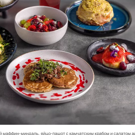
й маффин-миндаль, яйцо-пашот с камчатским крабом и салатом а