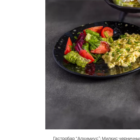
Гастробар “Алхимиус”: Милкис черничны