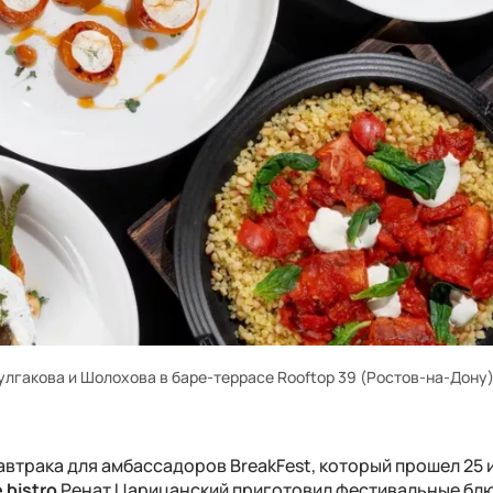
Булгакова и Шолохова в баре-террасе Rooftop 39 (Ростов-на-Дону
завтрака для амбассадоров
BreakFest
, который прошел 25 
 bistro
Ренат Царицанский приготовил фестивальные блю