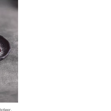
йсберг,