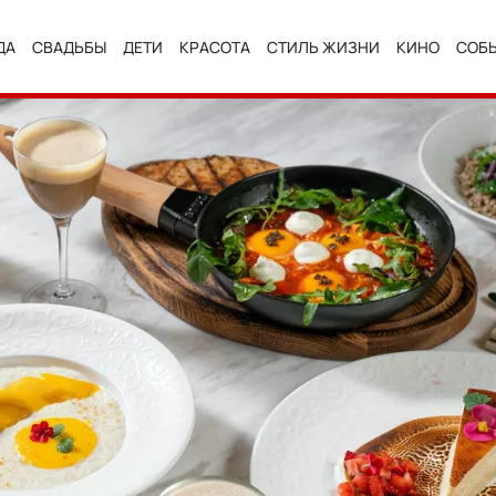
ДА
СВАДЬБЫ
ДЕТИ
КРАСОТА
СТИЛЬ ЖИЗНИ
КИНО
СОБ