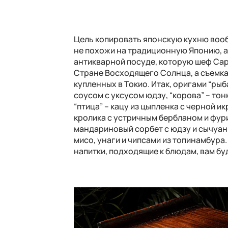
Цель копировать японскую кухню вооб
не похожи на традиционную Японию, а
антикварной посуде, которую шеф
Ca
Стране Восходящего Солнца, а съемка
купленных в Токио. Итак, оригами “рыб
соусом с уксусом юдзу, “корова” – тон
“птица” – кацу из цыпленка с черной и
кролика с устричным бербланом и фури
мандариновый сорбет с юдзу и сычуань
мисо, унаги и чипсами из топинамбура
напитки, подходящие к блюдам, вам бу