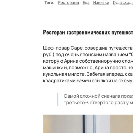
Теги:
Рестораны
Еда
Напитки
Куда сход
Ресторан гастрономических путешес
Шеф-повар
Cape
, совершив путешеств
руб.) под очень японским названием
“
которую Арина собственноручно сложи
машинки и, возможно, Арина просто не
кукольная милота. Забегая вперед, ск
квадратиками
ками
и ссылкой на схему
Самой сложной сначала покаж
третьего-четвертого раза у м