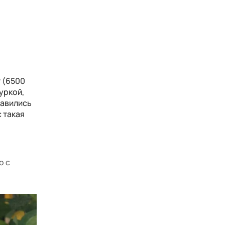
т (6500
уркой,
равились
 такая
и
о с