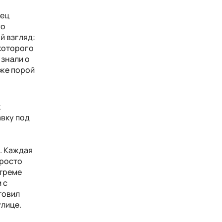
мец
го
й взгляд:
которого
 знали о
аже порой
к
авку под
. Каждая
просто
нтреме
 с
товил
улице.