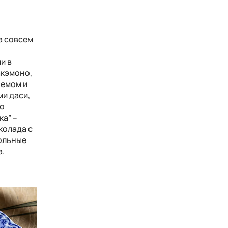
а совсем
и в
акэмоно,
ремом и
ми даси,
ро
ка” –
колада с
гольные
а.