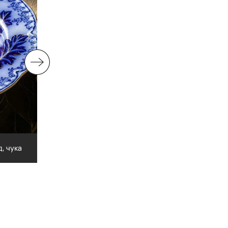
Птица: цыпленок кацу, черная икра, лайм и бао с
д, чука
куриными сердечками
ноград,
Птица: цыпленок кацу, черная икра, лайм и б
куриными сердечками