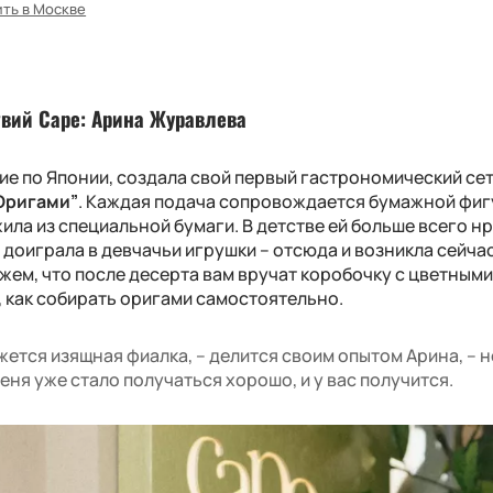
ить в Москве
твий
Cape
: Арина Журавлева
ие по Японии, создала свой первый гастрономический се
Оригами”
. Каждая подача сопровождается бумажной фиг
ла из специальной бумаги. В детстве ей больше всего н
 доиграла в девчачьи игрушки – отсюда и возникла сейчас
ажем, что после десерта вам вручат коробочку с цветным
, как собирать оригами самостоятельно.
ется изящная фиалка, – делится своим опытом Арина, – н
еня уже стало получаться хорошо, и у вас получится.