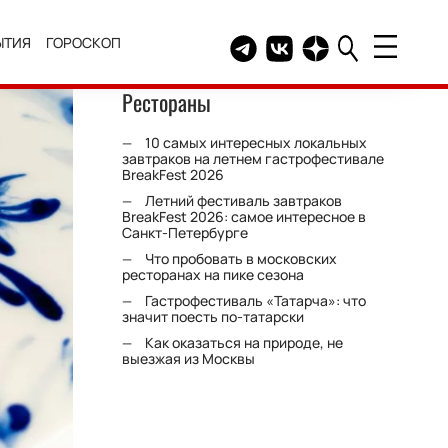
ЫТИЯ
ГОРОСКОП
Telegram канал HELLO
Группа HELLO Вконтакт
Канал HELLO в Дзе
Рестораны
10 самых интересных локальных
завтраков на летнем гастрофестивале
BreakFest 2026
Летний фестиваль завтраков
BreakFest 2026: самое интересное в
Санкт-Петербурге
Что пробовать в московских
ресторанах на пике сезона
Гастрофестиваль «Татарча»: что
значит поесть по-татарски
Как оказаться на природе, не
выезжая из Москвы