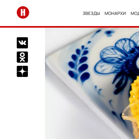
Перейти на главную
ЗВЕЗДЫ
МОНАРХИ
МО
Поделиться Вконтакте
Поделиться в Одноклассниках
Подписаться на нас в Дзен