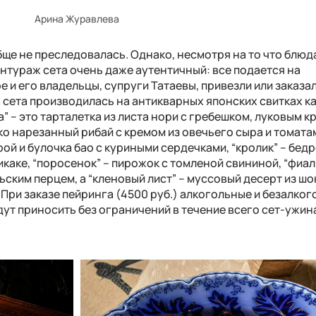
Арина Журавлева
ще не преследовалась. Однако, несмотря на то что блюд
нтураж сета очень даже аутентичный: все подается на
pe
и его владельцы, супруги Татаевы, привезли или заказал
 сета производилась на антикварных японских свитках к
а” – это тарталетка из листа нори с гребешком, луковым к
ко нарезанный рибай с кремом из овечьего сыра и томата
крой и булочка бао с куриными сердечками, “кролик” – бед
каке, “поросенок” – пирожок с томленой свининой, “фиал
ским перцем, а “кленовый лист” – муссовый десерт из шо
. При заказе пейринга (4500 руб.) алкогольные и безалко
дут приносить без ограничений в течение всего сет-ужин