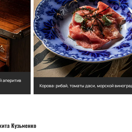
й аперитив
Корова: рибай, томаты даси, морской виногра
тюрный
Корова: рибай, томаты даси, морской ви
чука
икита Кузьменко