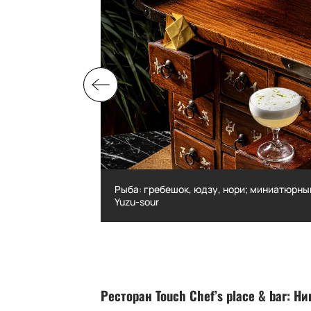
, чипсы из
Рыба: гребешок, юдзу, нори; миниатюрны
Yuzu-sour
аги, чипсы из
Рыба: гребешок, юдзу, нори; миниа
аперитив Yuzu-sour
Ресторан
Touch Chef
’
s place
&
bar
: Н