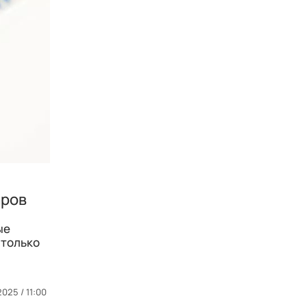
аров
ые
 только
025 / 11:00