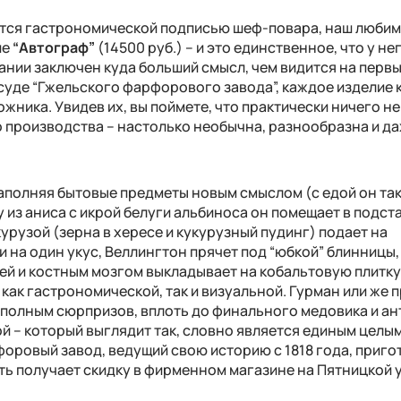
ется гастрономической подписью шеф-повара, наш люби
ие
“Автограф”
(14500 руб.) – и это единственное, что у не
ании заключен куда больший смысл, чем видится на первы
суде “Гжельского фарфорового завода”, каждое изделие 
жника. Увидев их, вы поймете, что практически ничего не
производства – настолько необычна, разнообразна и д
наполняя бытовые предметы новым смыслом (с едой он та
у из аниса с икрой белуги альбиноса он помещает в подст
курузой (зерна в хересе и кукурузный пудинг) подает на
 на один укус, Веллингтон прячет под “юбкой” блинницы,
ей и костным мозгом выкладывает на кобальтовую плитку
ак гастрономической, так и визуальной. Гурман или же 
, полным сюрпризов, вплоть до финального медовика и а
ой – который выглядит так, словно является единым целым
форовый завод, ведущий свою историю с 1818 года, приго
сть получает скидку в фирменном магазине на Пятницкой 