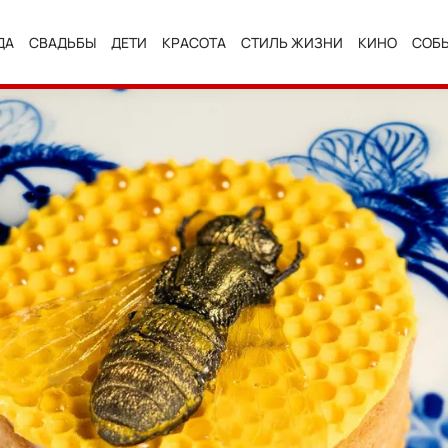
ДА
СВАДЬБЫ
ДЕТИ
КРАСОТА
СТИЛЬ ЖИЗНИ
КИНО
СОБ