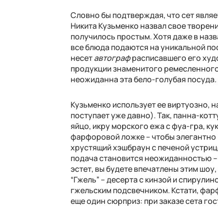
Словно бы подтверждая, что сет явля
Никита Кузьменко назвал свое творен
получилось простым. Хотя даже в назв
все блюда подаются на уникальной по
несет
автограф
расписавшего его худо
продукции знаменитого ремесленного 
неожиданна эта бело-голубая посуда.
Кузьменко использует ее виртуозно, 
поступает уже давно). Так, панна-котт
яйцо, икру морского ежа с фуа-гра, ку
фарфоровой ложке – чтобы элегантно и
хрустящий хэшбраун с печеной устриц
подача становится неожиданностью – к
эстет, вы будете впечатлены этим шоу
“Гжель” – десерта с кинзой и спирулин
гжельским подсвечником. Кстати, фар
еще один сюрприз: при заказе сета го