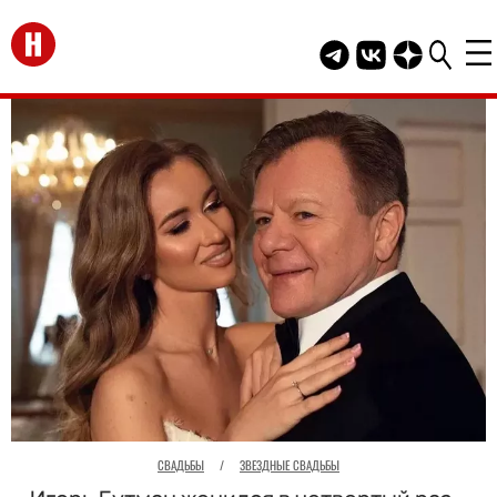
Перейти на главную
Telegram канал HEL
Группа HELLO В
Канал HELLO
СВАДЬБЫ
/
ЗВЕЗДНЫЕ СВАДЬБЫ