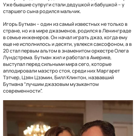
Уже бывшие супруги стали дедушкой и бабушкой – у
старшего сына родился мальчик.
Игорь Бутман – один из самый известных не только в
стране, но и в мире джазменов, родился в Ленинграде
в семье инженеров. Он начал играть джаз, когда ему
еще не исполнилось и десяти, увлекся саксофоном, а в
20 стал первым альтом в знаменитом оркестре Олега
Лундстрема. Бутман жил и работал в Америке,
выступал перед сильными мира сего, которые
аплодировали маэстро стоя, среди них Маргарет
Тэтчер, Цзян Цзэмин, Билл Клинтон, назвавший
Бутмана “лучшим джазовым музыкантом
современности”.