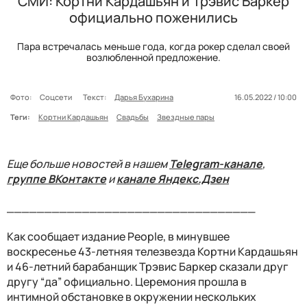
CМИ: Кортни Кардашьян и Трэвис Баркер
официально поженились
Пара встречалась меньше года, когда рокер сделал своей
возлюбленной предложение.
Фото:
Соцсети
Текст:
Дарья Бухарина
16.05.2022 / 10:00
Теги:
Кортни Кардашьян
Свадьбы
Звездные пары
Еще больше новостей в нашем
Telegram-канале
,
группе ВКонтакте
и
канале Яндекс.Дзен
_________________________________
Как сообщает издание People, в минувшее
воскресенье 43-летняя телезвезда Кортни Кардашьян
и 46-летний барабанщик Трэвис Баркер сказали друг
другу “да” официально. Церемония прошла в
интимной обстановке в окружении нескольких