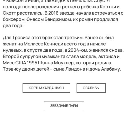
– Мэйсон и Рейн, а также дочь Пенелопа. Спустя
полгода после рождения третьего ребенка Кортни и
Скотт расстались. В 2016 звезда начала встречаться с
боксером Юнесом Бенджимом, их роман продлился
два года.
Для Трэвиса этот брак стал третьим. Ранее он был
женат на Мелиссе Кеннеди всего год в начале
нулевых, а спустя два года, в 2004-ом, женился снова.
Второй супругой музыканта стала модель, актриса и
Мисс США 1995 Шэнна Моуклер, которая родила
Трэвису двоих детей – сына Лэндона и дочь Алабаму.
КОРТНИ КАРДАШЬЯН
СВАДЬБЫ
ЗВЕЗДНЫЕ ПАРЫ