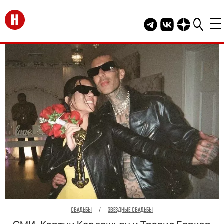
Перейти на главную
Telegram канал HEL
Группа HELLO В
Канал HELLO
СВАДЬБЫ
/
ЗВЕЗДНЫЕ СВАДЬБЫ