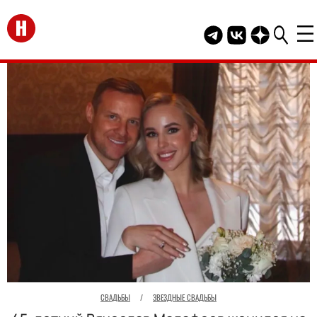
Перейти на главную
Telegram канал HEL
Группа HELLO В
Канал HELLO
СВАДЬБЫ
/
ЗВЕЗДНЫЕ СВАДЬБЫ