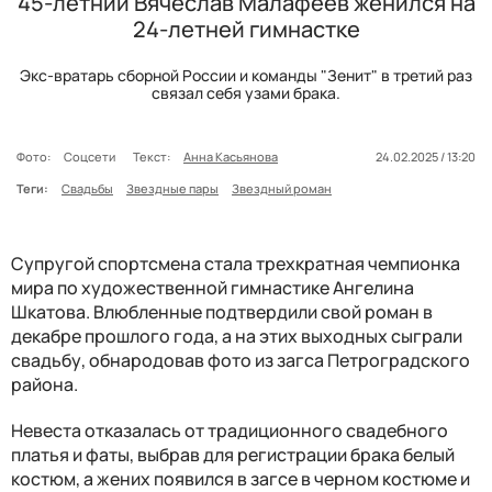
45-летний Вячеслав Малафеев женился на
24-летней гимнастке
Экс-вратарь сборной России и команды "Зенит" в третий раз
связал себя узами брака.
Фото:
Соцсети
Текст:
Анна Касьянова
24.02.2025 / 13:20
Теги:
Свадьбы
Звездные пары
Звездный роман
Супругой спортсмена стала трехкратная чемпионка
мира по художественной гимнастике Ангелина
Шкатова. Влюбленные подтвердили свой роман в
декабре прошлого года, а на этих выходных сыграли
свадьбу, обнародовав фото из загса Петроградского
района.
Невеста отказалась от традиционного свадебного
платья и фаты, выбрав для регистрации брака белый
костюм, а жених появился в загсе в черном костюме и