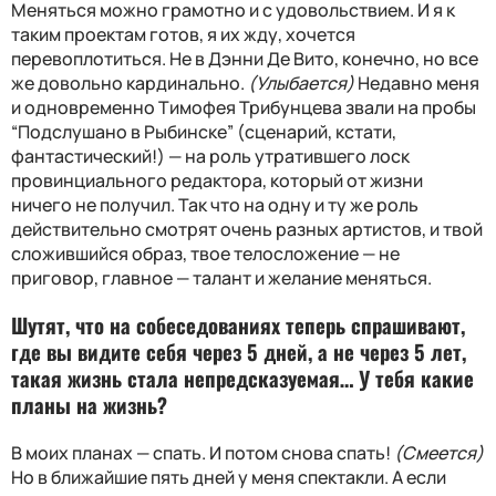
Меняться можно грамотно и с удовольствием. И я к
таким проектам готов, я их жду, хочется
перевоплотиться. Не в Дэнни Де Вито, конечно, но все
же довольно кардинально.
(Улыбается)
Недавно меня
и одновременно Тимофея Трибунцева звали на пробы
“Подслушано в Рыбинске” (сценарий, кстати,
фантастический!) — на роль утратившего лоск
провинциального редактора, который от жизни
ничего не получил. Так что на одну и ту же роль
действительно смотрят очень разных артистов, и твой
сложившийся образ, твое телосложение — не
приговор, главное — талант и желание меняться.
Шутят, что на собеседованиях теперь спрашивают,
где вы видите себя через 5 дней, а не через 5 лет,
такая жизнь стала непредсказуемая… У тебя какие
планы на жизнь?
В моих планах — спать. И потом снова спать!
(Смеется)
Но в ближайшие пять дней у меня спектакли. А если