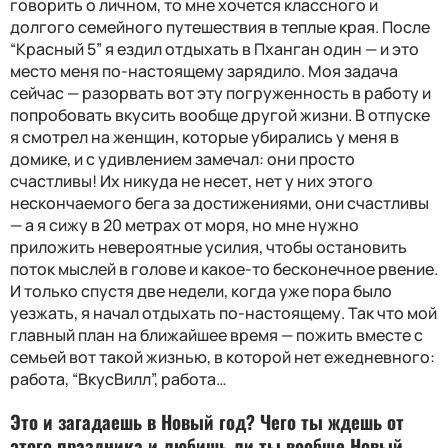
говорить о личном, то мне хочется классного и
долгого семейного путешествия в теплые края. После
“Красный 5” я ездил отдыхать в Пханган один — и это
место меня по-настоящему зарядило. Моя задача
сейчас — разорвать вот эту погруженность в работу и
попробовать вкусить вообще другой жизни. В отпуске
я смотрел на женщин, которые убирались у меня в
домике, и с удивлением замечал: они просто
счастливы! Их никуда не несет, нет у них этого
нескончаемого бега за достижениями, они счастливы
— а я сижу в 20 метрах от моря, но мне нужно
приложить невероятные усилия, чтобы остановить
поток мыслей в голове и какое-то бесконечное рвение.
И только спустя две недели, когда уже пора было
уезжать, я начал отдыхать по-настоящему. Так что мой
главный план на ближайшее время — пожить вместе с
семьей вот такой жизнью, в которой нет ежедневного:
работа, “ВкусВилл”, работа…
Это и загадаешь в Новый год? Чего ты ждешь от
этого праздника и любишь ли ты вообще Новый