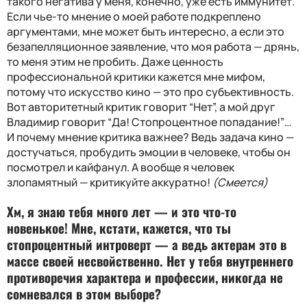
такого негатива у меня, конечно, уже есть иммунитет.
Если чье-то мнение о моей работе подкреплено
аргументами, мне может быть интересно, а если это
безапелляционное заявление, что моя работа — дрянь,
то меня этим не пробить. Даже ценность
профессиональной критики кажется мне мифом,
потому что искусство кино — это про субъективность.
Вот авторитетный критик говорит “Нет”, а мой друг
Владимир говорит “Да! Стопроцентное попадание!”…
И почему мнение критика важнее? Ведь задача кино —
достучаться, пробудить эмоции в человеке, чтобы он
посмотрел и кайфанул. А вообще я человек
злопамятный — критикуйте аккуратно!
(Смеется)
Хм, я знаю тебя много лет — и это что-то
новенькое! Мне, кстати, кажется, что ты
стопроцентный интроверт — а ведь актерам это в
массе своей несвойственно. Нет у тебя внутреннего
противоречия характера и профессии, никогда не
сомневался в этом выборе?