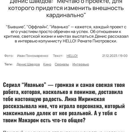
Денис Шведов: "Мечтаю о проекте, для
которого придется изменить внешность
кардинально"
"Бывшие", "Оффлайн", "Иванько" — кажется, каждый проект с
его участием просто обречен на успех. Об отношении к
критике, светской жизни и мечтах выспаться Денис рассказал
в интервью колумнисту HELLO! Ренате Пиотровски.
Фото:
Иван Пономаренко
Текст:
HELLO!
21.12.2023 / 19:00
Теги:
Денис Шведов
Кино
Сериалы
Интервью
Сериал “Иванько” — громкая и самая свежая твоя
работа, которая, насколько я понимаю, доставила
тебе настоящую радость. Лина Миримская
рассказывала мне, что играла персонажа, который
максимально далек от нее реальной. А у тебя с
твоим Макаром есть что-то общее?