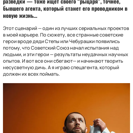
разведки — тоже ищет своего “рыцаря”, точнее,
бывшего агента, который станет его проводником в
новую жизнь…
Этот сценарий — один из лучших сериальных проектов
в моей карьере. По сюжету, все странные советские
герои вроде дяди Степы или Чебурашки появились
потому, что Советский Союз начал испытания над
людьми, и эти герои — результаты неудачных научных
опытов. И вот все они сбегают— и начинают творить
несусветную дичь. А я играю спецагента, который
должен их всех поймать.