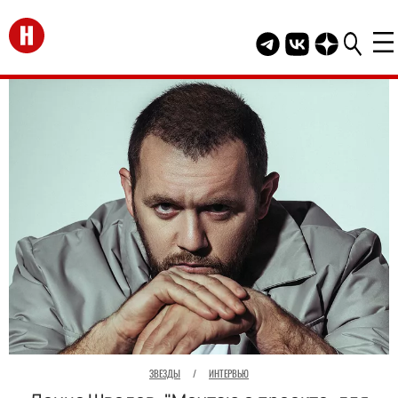
Перейти на главную
Telegram канал HEL
Группа HELLO В
Канал HELLO
ЗВЕЗДЫ
/
ИНТЕРВЬЮ