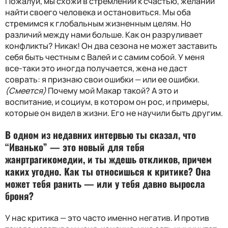
Пожалуй, мы схожи в стремлении к счастью, желании
найти своего человека и остановиться. Мы оба
стремимся к глобальным жизненным целям. Но
различий между нами больше. Как он разруливает
конфликты? Никак! Он два сезона не может заставить
себя быть честным с Валей и с самим собой. У меня
все-таки это иногда получается, жена не даст
соврать: я признаю свои ошибки — или ее ошибки.
(Смеется)
Почему мой Макар такой? А это и
воспитание, и социум, в котором он рос, и примеры,
которые он видел в жизни. Его не научили быть другим.
В одном из недавних интервью ты сказал, что
“Иванько” — это новый для тебя
жанртрагикомедии, и ты ждешь откликов, причем
каких угодно. Как ты относишься к критике? Она
может тебя ранить — или у тебя давно выросла
броня?
У нас критика — это часто именно негатив. И против