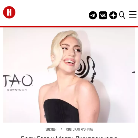
Перейти на главную
Telegram канал HEL
Группа HELLO В
Канал HELLO
ЗВЕЗДЫ
/
СВЕТСКАЯ ХРОНИКА