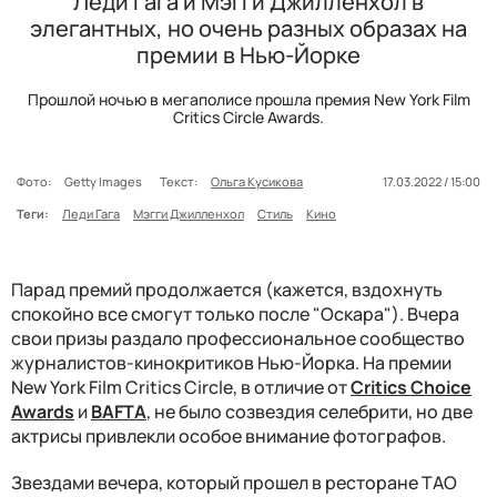
Леди Гага и Мэгги Джилленхол в
элегантных, но очень разных образах на
премии в Нью-Йорке
Прошлой ночью в мегаполисе прошла премия New York Film
Critics Circle Awards.
Фото:
Getty Images
Текст:
Ольга Кусикова
17.03.2022 / 15:00
Теги:
Леди Гага
Мэгги Джилленхол
Стиль
Кино
Парад премий продолжается (кажется, вздохнуть
спокойно все смогут только после "Оскара"). Вчера
свои призы раздало профессиональное сообщество
журналистов-кинокритиков Нью-Йорка. На премии
New York Film Critics Circle, в отличие от
Critics Choice
Awards
и
BAFTA
, не было созвездия селебрити, но две
актрисы привлекли особое внимание фотографов.
Звездами вечера, который прошел в ресторане TAO