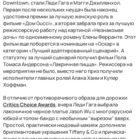
Downtown, стали Леди Гага и Мэгги Джилленхол.
Первая после нескольких неудач была наконец
удостоена премии за лучшую женскую роль в
фильме «Дом Gucci», а вторая забрала приз за лучшую
режиссерскую работу над картиной «Незнакомая
дочь» по одноименному роману Елены Ферранте. Этот
фильм еще поборется в номинации на «Оскар» в
категории «Лучший адаптированный сценарий». А
статуэтку за лучший сценарий получил фильм Пола
Томаса Андерсона «Лакричная пицца». Режиссера на
мероприятии не было, вместо него приз получили
исполнители главных ролей Алана Хаим и Купер
Хоффман.
В отличие от противоречивого образа для дорожки
Critics Choice Awards
, вчера Леди Гага выбрала
лаконичное черное платье Jason Wu с многоярусной
юбкой и топом-бандо с необычным "вырезом" вверх.
Простой, практически нюдовый макияж дополняли
бриллиантовые украшения Tiffany & Co и прическа-
пучок с одним выпущенным волнистым локоном по