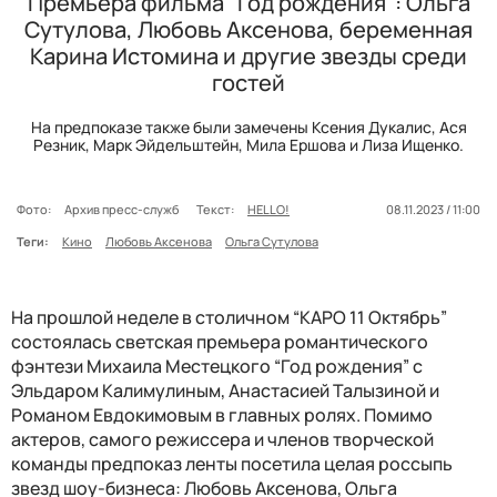
Премьера фильма "Год рождения": Ольга
Сутулова, Любовь Аксенова, беременная
Карина Истомина и другие звезды среди
гостей
На предпоказе также были замечены Ксения Дукалис, Ася
Резник, Марк Эйдельштейн, Мила Ершова и Лиза Ищенко.
Фото:
Архив пресс-служб
Текст:
HELLO!
08.11.2023 / 11:00
Теги:
Кино
Любовь Аксенова
Ольга Сутулова
На прошлой неделе в столичном “КАРО 11 Октябрь”
состоялась светская премьера романтического
фэнтези Михаила Местецкого “Год рождения” с
Эльдаром Калимулиным, Анастасией Талызиной и
Романом Евдокимовым в главных ролях. Помимо
актеров, самого режиссера и членов творческой
команды предпоказ ленты посетила целая россыпь
звезд шоу-бизнеса: Любовь Аксенова, Ольга