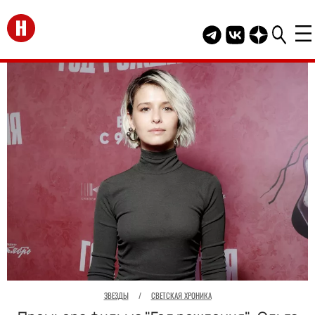
Перейти на главную
Telegram канал HEL
Группа HELLO В
Канал HELLO
ЗВЕЗДЫ
/
СВЕТСКАЯ ХРОНИКА