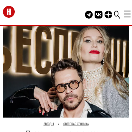
Перейти на главную
Telegram канал HEL
Группа HELLO В
Канал HELLO
ЗВЕЗДЫ
/
СВЕТСКАЯ ХРОНИКА