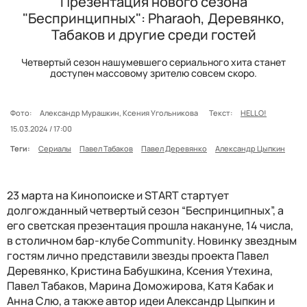
Презентация нового сезона
"Беспринципных": Pharaoh, Деревянко,
Табаков и другие среди гостей
Четвертый сезон нашумевшего сериального хита станет
доступен массовому зрителю совсем скоро.
Фото:
Александр Мурашкин, Ксения Угольникова
Текст:
HELLO!
15.03.2024 / 17:00
Теги:
Сериалы
Павел Табаков
Павел Деревянко
Александр Цыпкин
23 марта на Кинопоиске и START стартует
долгожданный четвертый сезон “Беспринципных”, а
его светская презентация прошла накануне, 14 числа,
в столичном
бар-клубе Community. Новинку звездным
гостям лично представили звезды проекта Павел
Деревянко, Кристина Бабушкина, Ксения Утехина,
Павел Табаков, Марина Доможирова, Катя Кабак и
Анна Слю, а также автор идеи Александр Цыпкин и