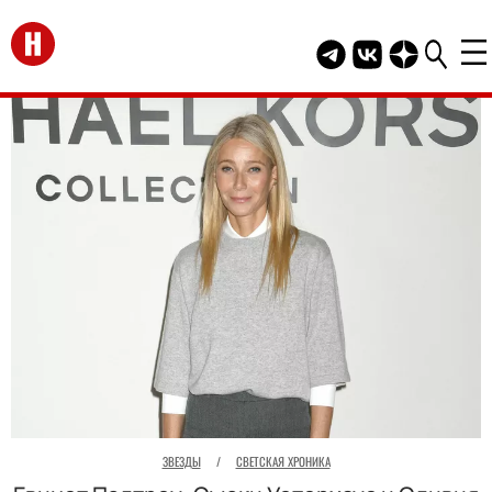
Перейти на главную
Telegram канал HEL
Группа HELLO В
Канал HELLO
ЗВЕЗДЫ
/
СВЕТСКАЯ ХРОНИКА