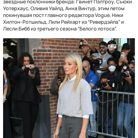
звездные поклонники бренда: Гвинет Пэлтроу, Сьюки
Уотерхаус, Оливия Уайлд, Анна Винтур, этим летом
покинувшая пост главного редактора Vogue, Ники
Хилтон-Ротшильд, Лили Рейхарт из “Ривердэйла” и
Лесли Бибб из третьего сезона “Белого лотоса”.