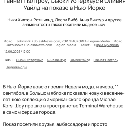
Гвинет Пэлтроу, Сьюки Уотерхаус и Оливия
Уайлд на показе в Нью-Йорке
Ники Хилтон-Ротшильд, Лесли Бибб, Анна Винтур и другие
знаменитости также посетили модное шоу.
Фото:
Johns PKI / SplashNews.com, PGP / BACKGRID - Legion-Media
Фото:
Ouzounova / SplashNews.com - Legion-Media
Текст:
Дарья Бухарина
12.09.2025 / 12:00
Теги:
Сьюки Уотерхаус
Анна Винтур
Оливия Уайлд
Гвинет Пэлтроу
Неделя моды
В Нью-Йорке вовсю гремит Неделя моды, и вчера, 11
сентября, в Большом яблоке показали новую весенне-
летнюю коллекцию американского бренда Michael
Kors. Шоу прошло в пространстве Terminal Warehouse
в самом сердце города.
Показ посетили друзья, амбассадоры и просто