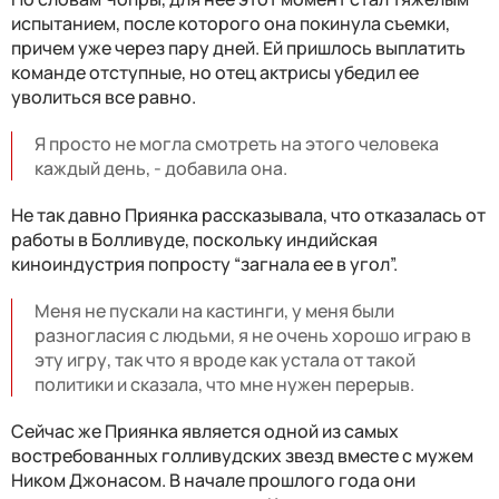
испытанием, после которого она покинула съемки,
причем уже через пару дней. Ей пришлось выплатить
команде отступные, но отец актрисы убедил ее
уволиться все равно.
Я просто не могла смотреть на этого человека
каждый день, - добавила она.
Не так давно Приянка рассказывала, что отказалась от
работы в Болливуде, поскольку индийская
киноиндустрия попросту “загнала ее в угол”.
Меня не пускали на кастинги, у меня были
разногласия с людьми, я не очень хорошо играю в
эту игру, так что я вроде как устала от такой
политики и сказала, что мне нужен перерыв.
Сейчас же Приянка является одной из самых
востребованных голливудских звезд вместе с мужем
Ником Джонасом. В начале прошлого года они