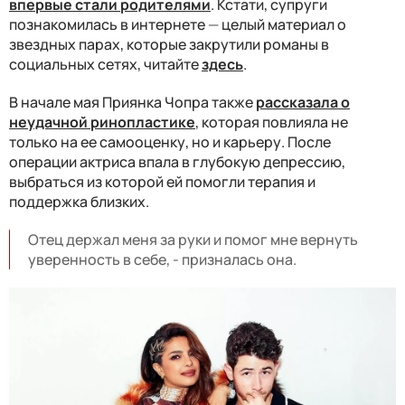
впервые стали родителями
. Кстати, супруги
познакомилась в интернете
—
целый материал о
звездных парах, которые закрутили романы в
социальных сетях, читайте
здесь
.
В начале мая Приянка Чопра также
рассказала о
неудачной ринопластике
, которая повлияла не
только на ее самооценку, но и карьеру. После
операции актриса впала в глубокую депрессию,
выбраться из которой ей помогли терапия и
поддержка близких.
Отец держал меня за руки и помог мне вернуть
уверенность в себе, - призналась она.