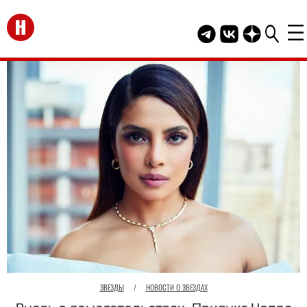
Перейти на главную
Telegram канал HEL
Группа HELLO В
Канал HELLO
ЗВЕЗДЫ
/
НОВОСТИ О ЗВЕЗДАХ