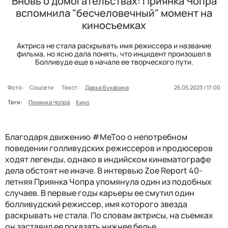
Вновь о домогательствах: Приянка Чопра
вспомнила "бесчеловечный" момент на
киносъемках
Актриса не стала раскрывать имя режиссера и название
фильма, но ясно дала понять, что инцидент произошел в
Болливуде еще в начале ее творческого пути.
Фото:
Соцсети
Текст:
Дарья Бухарина
25.05.2023 / 17:00
Теги:
Приянка Чопра
Кино
Благодаря движению #MeToo о непотребном
поведении голливудских режиссеров и продюсеров
ходят легенды, однако в индийском кинематографе
дела обстоят не иначе. В интервью Zoe Report 40-
летняя Приянка Чопра упомянула один из подобных
случаев. В первые годы карьеры ее смутил один
болливудский режиссер, имя которого звезда
раскрывать не стала. По словам актрисы, на съемках
он заставил ее показать нижнее белье.