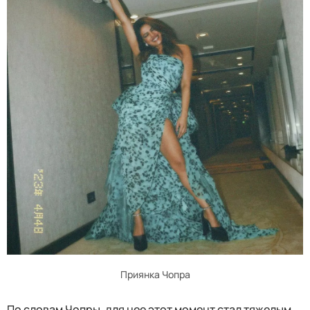
Приянка Чопра
По словам Чопры, для нее этот момент стал тяжелым