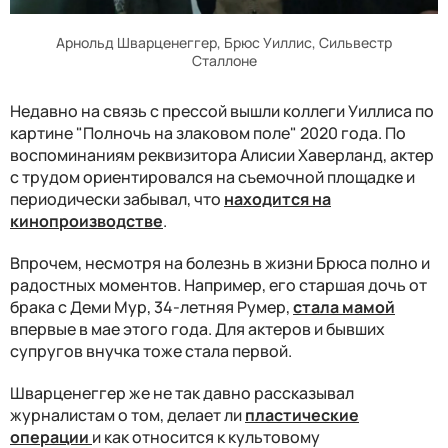
Арнольд Шварценеггер, Брюс Уиллис, Сильвестр
Сталлоне
Недавно на связь с прессой вышли коллеги Уиллиса по
картине "Полночь на злаковом поле" 2020 года. По
воспоминаниям реквизитора Алисии Хаверланд, актер
с трудом ориентировался на съемочной площадке и
периодически забывал, что
находится на
кинопроизводстве
.
Впрочем, несмотря на болезнь в жизни Брюса полно и
радостных моментов. Например, его старшая дочь от
брака с Деми Мур, 34-летняя Румер,
стала мамой
впервые в мае этого года. Для актеров и бывших
супругов внучка тоже стала первой.
Шварценеггер же не так давно рассказывал
журналистам о том, делает ли
пластические
операции
и как относится к культовому