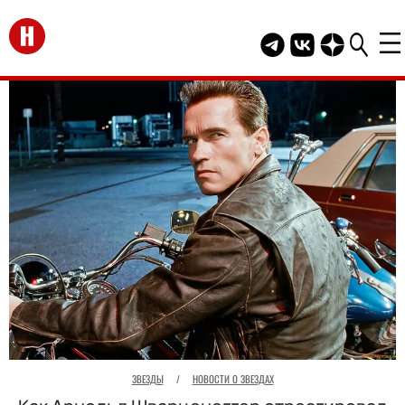
Перейти на главную
Telegram канал HEL
Группа HELLO В
Канал HELLO
ЗВЕЗДЫ
/
НОВОСТИ О ЗВЕЗДАХ