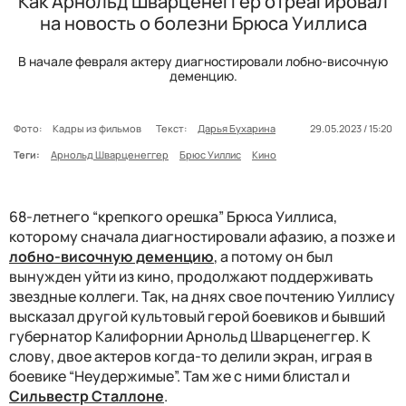
Как Арнольд Шварценеггер отреагировал
на новость о болезни Брюса Уиллиса
В начале февраля актеру диагностировали лобно-височную
деменцию.
Фото:
Кадры из фильмов
Текст:
Дарья Бухарина
29.05.2023 / 15:20
Теги:
Арнольд Шварценеггер
Брюс Уиллис
Кино
68-летнего “крепкого орешка” Брюса Уиллиса,
которому сначала диагностировали афазию, а позже и
лобно-височную деменцию
, а потому он был
вынужден уйти из кино, продолжают поддерживать
звездные коллеги. Так, на днях свое почтению Уиллису
высказал другой культовый герой боевиков и бывший
губернатор Калифорнии Арнольд Шварценеггер. К
слову, двое актеров когда-то делили экран, играя в
боевике “Неудержимые”. Там же с ними блистал и
Сильвестр Сталлоне
.