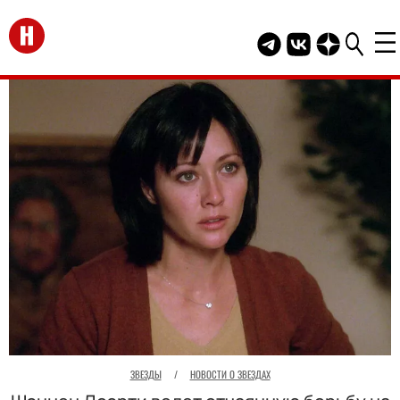
Перейти на главную
Telegram канал HEL
Группа HELLO В
Канал HELLO
ЗВЕЗДЫ
/
НОВОСТИ О ЗВЕЗДАХ