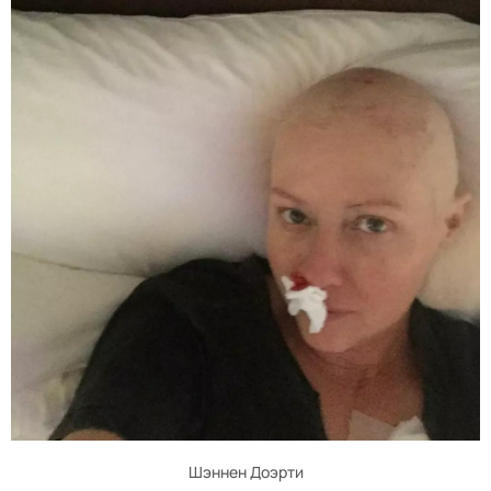
Шэннен Доэрти