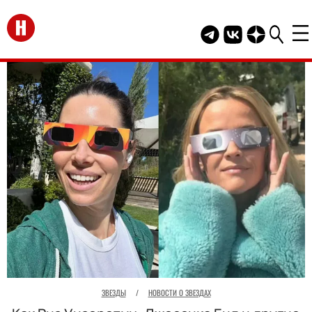
Перейти на главную
Telegram канал HEL
Группа HELLO В
Канал HELLO
ЗВЕЗДЫ
/
НОВОСТИ О ЗВЕЗДАХ