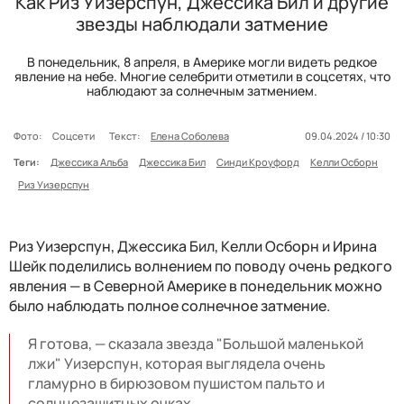
Как Риз Уизерспун, Джессика Бил и другие
звезды наблюдали затмение
В понедельник, 8 апреля, в Америке могли видеть редкое
явление на небе. Многие селебрити отметили в соцсетях, что
наблюдают за солнечным затмением.
Фото:
Соцсети
Текст:
Елена Соболева
09.04.2024 / 10:30
Теги:
Джессика Альба
Джессика Бил
Синди Кроуфорд
Келли Осборн
Риз Уизерспун
Риз Уизерспун, Джессика Бил, Келли Осборн и Ирина
Шейк поделились волнением по поводу очень редкого
явления — в Северной Америке в понедельник можно
было наблюдать полное солнечное затмение.
Я готова, — сказала звезда "Большой маленькой
лжи" Уизерспун, которая выглядела очень
гламурно в бирюзовом пушистом пальто и
солнцезащитных очках.