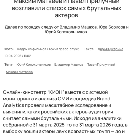
Максим Матвеев и Павел Прилучный
возглавили список самых брутальных
актеров
Далее по порядку следуют Владимир Машков, Юра Борисов и
Юрий Колокольников.
Фото:
Кадры из фильмов / Архив пресс-служб
Текст:
Дарья Бухарина
10.04.2026 / 11:02
Теги:
Юрий Колокольников
Владимир Машков
Павел Прилучный
Максим Матвеев
Онлайн-кинотеатр “КИОН” вместе с системой
мониторинга и анализа СМИ и соцмедиа Brand
Analytics провели масштабное исследование и
выяснили, каких российских актеров аудитория
считает самыми брутальными. Исходя из аналитики,
собранной с 31 марта 2025-го по 31 марта 2026 года, в
выборку вошли актеры двух возрастных групп — до и