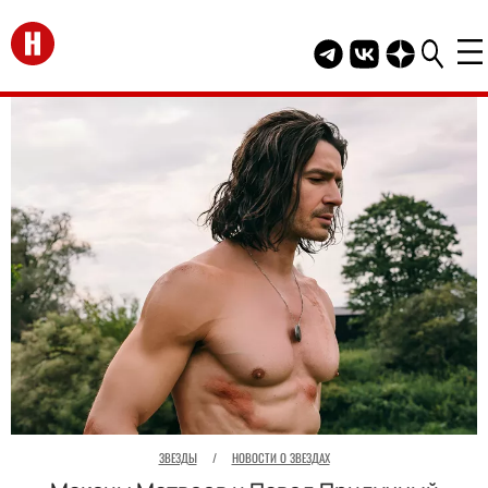
Перейти на главную
Telegram канал HEL
Группа HELLO В
Канал HELLO
ЗВЕЗДЫ
/
НОВОСТИ О ЗВЕЗДАХ