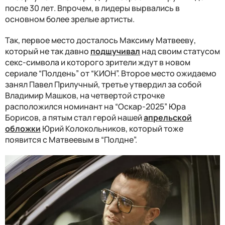
после 30 лет. Впрочем, в лидеры вырвались в
основном более зрелые артисты.
Так, первое место досталось Максиму Матвееву,
который не так давно
подшучивал
над своим статусом
секс-символа и которого зрители ждут в новом
сериале “Полдень” от “КИОН”. Второе место ожидаемо
занял Павел Прилучный, третье утвердил за собой
Владимир Машков, на четвертой строчке
расположился номинант на “Оскар-2025” Юра
Борисов, а пятым стал герой нашей
апрельской
обложки
Юрий Колокольников, который тоже
появится с Матвеевым в “Полдне”.