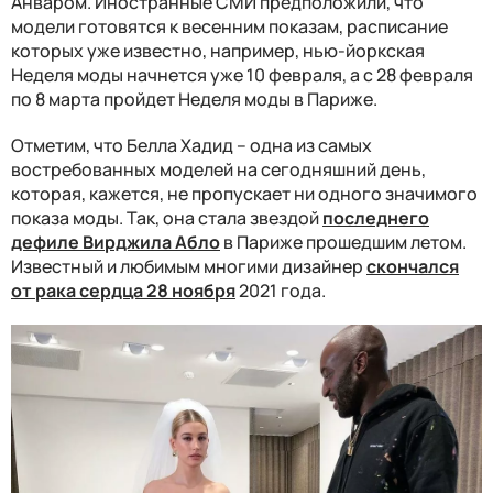
Анваром. Иностранные СМИ предположили, что
модели готовятся к весенним показам, расписание
которых уже известно, например, нью-йоркская
Неделя моды начнется уже 10 февраля, а с 28 февраля
по 8 марта пройдет Неделя моды в Париже.
Отметим, что Белла Хадид – одна из самых
востребованных моделей на сегодняшний день,
которая, кажется, не пропускает ни одного значимого
показа моды. Так, она стала звездой
последнего
дефиле Вирджила Абло
в Париже прошедшим летом.
Известный и любимым многими дизайнер
скончался
от рака сердца 28 ноября
2021 года.