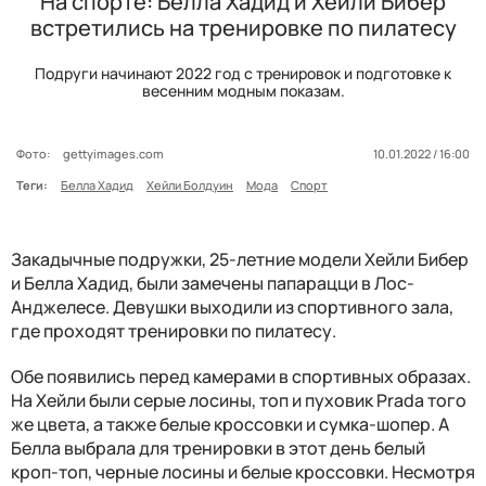
На спорте: Белла Хадид и Хейли Бибер
встретились на тренировке по пилатесу
Подруги начинают 2022 год с тренировок и подготовке к
весенним модным показам.
Фото:
gettyimages.com
10.01.2022 / 16:00
Теги:
Белла Хадид
Хейли Болдуин
Мода
Спорт
Закадычные подружки, 25-летние модели Хейли Бибер
и Белла Хадид, были замечены папарацци в Лос-
Анджелесе. Девушки выходили из спортивного зала,
где проходят тренировки по пилатесу.
Обе появились перед камерами в спортивных образах.
На Хейли были серые лосины, топ и пуховик Prada того
же цвета, а также белые кроссовки и сумка-шопер. А
Белла выбрала для тренировки в этот день белый
кроп-топ, черные лосины и белые кроссовки. Несмотря