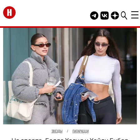
Перейти на главную
Telegram канал HEL
Группа HELLO В
Канал HELLO
ЗВЕЗДЫ
/
ПАПАРАЦЦИ