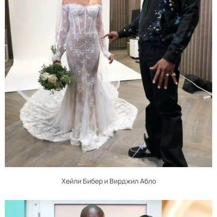
Хейли Бибер и Вирджил Абло