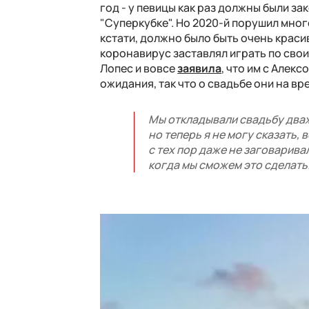
год - у певицы как раз должны были за
"Суперкубке". Но 2020-й порушил много
кстати, должно было быть очень красив
коронавирус заставлял играть по свои
Лопес и вовсе
заявила
, что им с Алек
ожидания, так что о свадьбе они на вр
Мы откладывали свадьбу дваж
но теперь я не могу сказать,
с тех пор даже не заговаривал
когда мы сможем это сделать