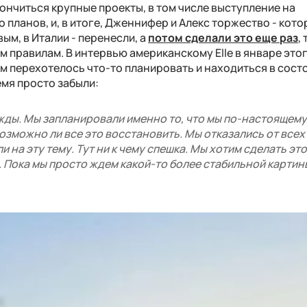
кончиться крупные проекты, в том числе выступление на
 планов, и, в итоге, Дженнифер и Алекс торжество - кото
ым, в Италии - перенесли, а
потом сделали это еще раз
,
м правилам. В интервью американскому Elle в январе это
сом перехотелось что-то планировать и находиться в сост
емя просто забыли:
ды. Мы запланировали именно то, что мы по-настоящему
 возможно ли все это восстановить. Мы отказались от всех
и на эту тему. Тут ни к чему спешка. Мы хотим сделать это
. Пока мы просто ждем какой-то более стабильной картин