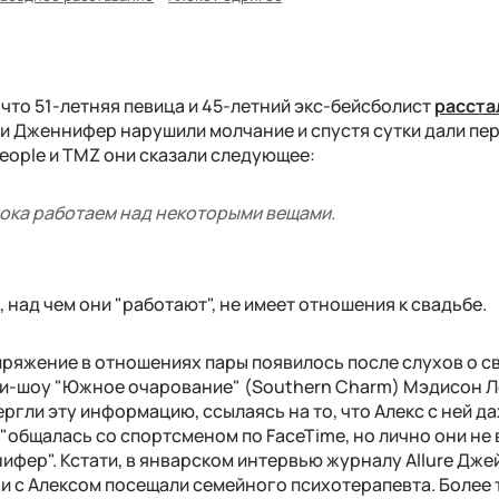
 что
51-летняя певица и 45-летний экс-бейсболист
расста
с и Дженнифер нарушили молчание и спустя сутки дали пе
People и TMZ они сказали следующее:
ока работаем над некоторыми вещами.
 над чем они "работают", не имеет отношения к свадьбе.
пряжение в отношениях пары появилось после слухов о с
ти-шоу "Южное очарование" (Southern Charm) Мэдисон Л
ргли эту информацию, ссылаясь на то, что Алекс с ней да
о "общалась со спортсменом по FaceTime, но лично они не
нифер". Кстати, в январском интервью журналу Allure Дже
ни с Алексом посещали семейного психотерапевта. Более 