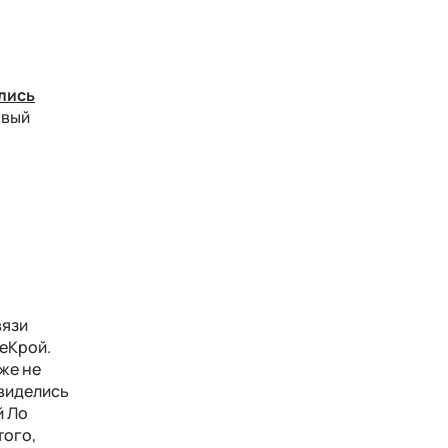
лись
рвый
вязи
еКрой.
же не
 виделись
й Ло
того,