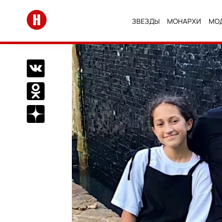
Перейти на главную
ЗВЕЗДЫ
МОНАРХИ
МО
Поделиться Вконтакте
Поделиться в Одноклассниках
Подписаться на нас в Дзен