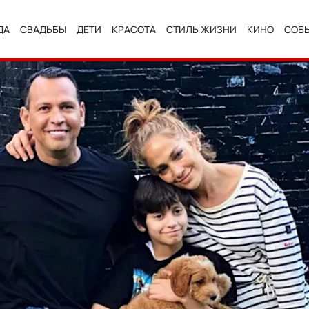
ДА
СВАДЬБЫ
ДЕТИ
КРАСОТА
СТИЛЬ ЖИЗНИ
КИНО
СОБ