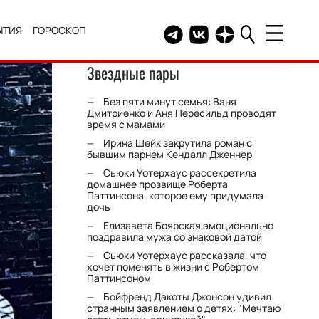
ЫТИЯ
ГОРОСКОП
Telegram канал HELLO
Группа HELLO Вконтакт
Канал HELLO в Дзе
Звездные пары
Без пяти минут семья: Ваня
Дмитриенко и Аня Пересильд проводят
время с мамами
Ирина Шейк закрутила роман с
бывшим парнем Кендалл Дженнер
Сьюки Уотерхаус рассекретила
домашнее прозвище Роберта
Паттинсона, которое ему придумала
дочь
Елизавета Боярская эмоционально
поздравила мужа со знаковой датой
Сьюки Уотерхаус рассказала, что
хочет поменять в жизни с Робертом
Паттинсоном
Бойфренд Дакоты Джонсон удивил
странным заявлением о детях: "Мечтаю