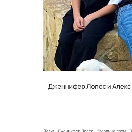
Дженнифер Лопес и Алекс
Теги:
Дженнифер Лопес
Звездные пары
З