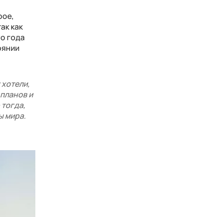
рое,
 так как
го года
оянии
 хотели,
 планов и
 тогда,
ы мира.