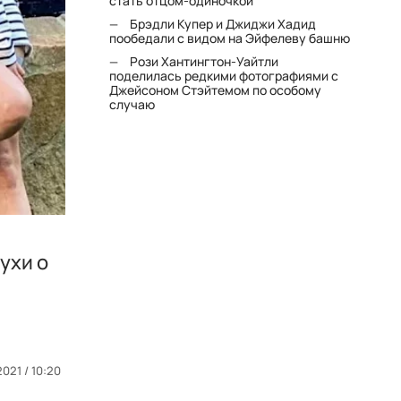
стать отцом-одиночкой"
Брэдли Купер и Джиджи Хадид
пообедали с видом на Эйфелеву башню
Рози Хантингтон-Уайтли
поделилась редкими фотографиями с
Джейсоном Стэйтемом по особому
случаю
ухи о
2021 / 10:20