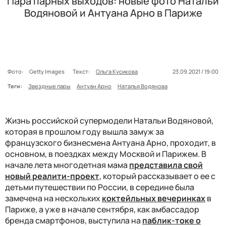
Пара парных выходов: новые фото Натальи
Водяновой и Антуана Арно в Париже
Фото:
Getty Images
Текст:
Ольга Кусикова
23.09.2021 / 19:00
Теги:
Звездные пары
Антуан Арно
Наталья Водянова
Жизнь российской супермодели Натальи Водяновой,
которая в прошлом году вышла замуж за
французского бизнесмена Антуана Арно, проходит, в
основном, в поездках между Москвой и Парижем. В
начале лета многодетная мама
представила свой
новый реалити-проект
, который рассказывает о ее с
детьми путешествии по России, в середине была
замечена на нескольких
коктейльных вечеринках
в
Париже, а уже в начале сентября, как амбассадор
бренда смартфонов, выступила на
паблик-токе о