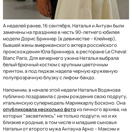
А неделей ранее, 16 сентября, Наталья и Антуан были
замечены на празднике в честь 90-летнего юбилея
модели Дорис Бриннер (в девичестве – Клейнер),
бывшей жены американского актера российского
происхождения Юла Бриннера, в ресторане Le Cheval
Blanc Paris. Для вечернего ужина Наталья выбрала
белый брючный костюм с крупным цветочным
принтом, а под пиджак надела черную кружевную
полупрозрачную блузку с лифом-бандо.
Напомним, в начале этой недели Наталья Водянова
публично поздравила с днем рождения свою подругу,
итальянскую супермодель Мариякарлу Босконо. Она
опубликовала несколько фото
из личного архива, на
которых "засветились" не только подруги, но и их
близкие и родные, в том числе и младшие сыновья
Натальи от второго мужа Антауна Арно – Максим и