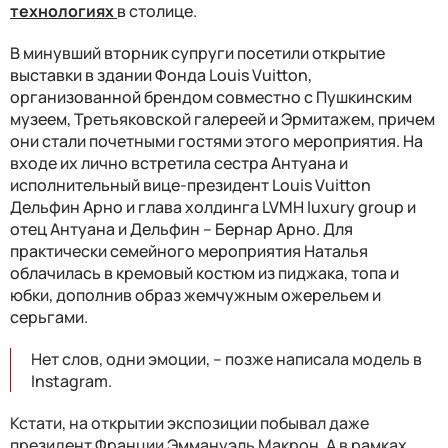
технологиях
в столице.
В минувший вторник супруги посетили открытие
выставки в здании Фонда Louis Vuitton,
организованной брендом совместно с Пушкинским
музеем, Третьяковской галереей и Эрмитажем, причем
они стали почетными гостями этого мероприятия. На
входе их лично встретила сестра Антуана и
исполнительный вице-президент Louis Vuitton
Дельфин Арно и глава холдинга LVMH luxury group и
отец Антуана и Дельфин – Бернар Арно. Для
практически семейного мероприятия Наталья
облачилась в кремовый костюм из пиджака, топа и
юбки, дополнив образ жемчужным ожерельем и
серьгами.
Нет слов, одни эмоции, – позже написала модель в
Instagram.
Кстати, на открытии экспозиции побывал даже
президент Франции Эммануэль Макрон. А в рамках