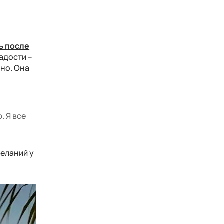
ь после
адости –
чно. Она
. Я все
еланий у