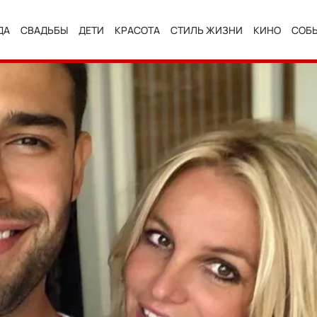
ДА
СВАДЬБЫ
ДЕТИ
КРАСОТА
СТИЛЬ ЖИЗНИ
КИНО
СОБ