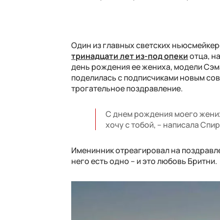
Один из главных светских ньюсмейкер
тринадцати лет из-под опеки
отца, н
день рождения ее жениха, модели Сэм
поделилась с подписчиками новым сов
трогательное поздравление.
С днем рождения моего жениха
хочу с тобой, – написала Спи
Именинник отреагировал на поздравле
него есть одно – и это любовь Бритни.