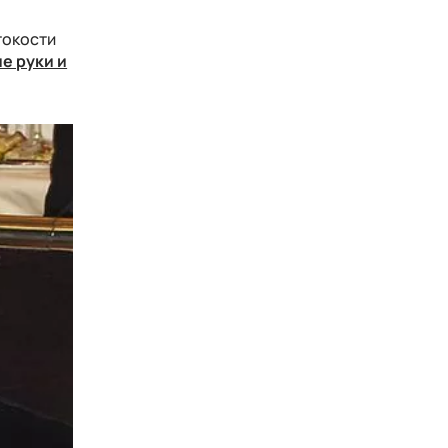
токости
е руки и