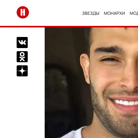
Перейти на главную
ЗВЕЗДЫ
МОНАРХИ
МО
Поделиться Вконтакте
Поделиться в Одноклассниках
Подписаться на нас в Дзен