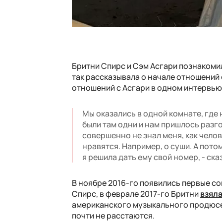
Бритни Спирс и Сэм Асгари познакомил
так рассказывала о начале отношений
отношений с Асгари в одном интервью 
Мы оказались в одной комнате, где 
были там одни и нам пришлось разгов
совершенно не знал меня, как чело
нравятся. Например, о суши. А пото
я решила дать ему свой номер, - ска
В ноябре 2016-го появились первые с
Спирс, в феврале 2017-го Бритни
взяла
американского музыкального продюсер
почти не расстаются.