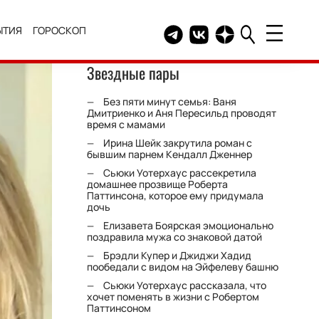
ЫТИЯ
ГОРОСКОП
Telegram канал HELLO
Группа HELLO Вконтакт
Канал HELLO в Дзе
Звездные пары
Без пяти минут семья: Ваня
Дмитриенко и Аня Пересильд проводят
время с мамами
Ирина Шейк закрутила роман с
бывшим парнем Кендалл Дженнер
Сьюки Уотерхаус рассекретила
домашнее прозвище Роберта
Паттинсона, которое ему придумала
дочь
Елизавета Боярская эмоционально
поздравила мужа со знаковой датой
Брэдли Купер и Джиджи Хадид
пообедали с видом на Эйфелеву башню
Сьюки Уотерхаус рассказала, что
хочет поменять в жизни с Робертом
Паттинсоном