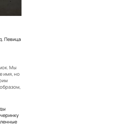
д. Певица
мок. Мы
е имя, но
боим
 образом,
зды
вечеринку
бленные