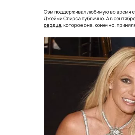
Сэм поддерживал любимую во время ее
Джейми Спирса публично. А в сентяб
сердца
, которое она, конечно, принял