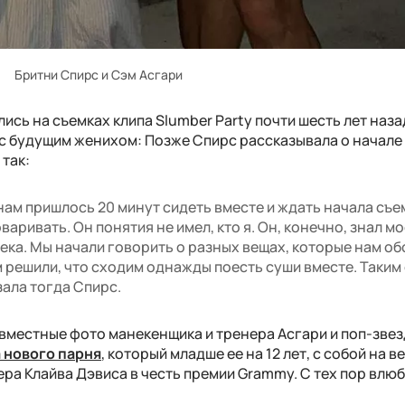
Бритни Спирс и Сэм Асгари
ись на съемках клипа Slumber Party почти шесть лет наза
 с будущим женихом: Позже Спирс рассказывала о начале
так:
нам пришлось 20 минут сидеть вместе и ждать начала съе
аривать. Он понятия не имел, кто я. Он, конечно, знал мо
века. Мы начали говорить о разных вещах, которые нам о
м решили, что сходим однажды поесть суши вместе. Таким
зала тогда Спирс.
овместные фото манекенщика и тренера Асгари и поп-зве
 нового парня
, который младше ее на 12 лет, с собой на 
а Клайва Дэвиса в честь премии Grammy. С тех пор влю