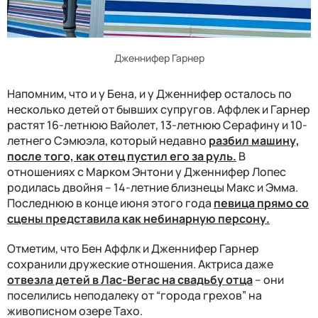
Дженнифер Гарнер
Напомним, что и у Бена, и у Дженнифер осталось по
несколько детей от бывших супругов. Аффлек и Гарнер
растят 16-летнюю Вайолет, 13-летнюю Серафину и 10-
летнего Сэмюэла, который недавно
разбил машину,
после того, как отец пустил его за руль.
В
отношениях с Марком Энтони у Дженнифер Лопес
родилась двойня – 14-летние близнецы Макс и Эмма.
Последнюю в конце июня этого года
певица прямо со
сцены представила как небинарную персону.
Отметим, что Бен Аффлк и Дженнифер Гарнер
сохранили дружеские отношения. Актриса даже
отвезла детей в Лас-Вегас на свадьбу отца
– они
поселились неподалеку от “города грехов” на
живописном озере Тахо.