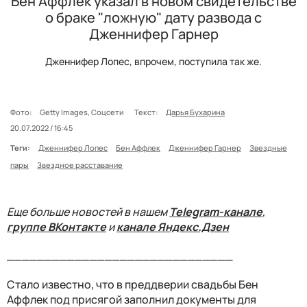
Бен Аффлек указал в новом свидетельстве
о браке "ложную" дату развода с
Дженнифер Гарнер
Дженнифер Лопес, впрочем, поступила так же.
Фото:
Getty Images, Соцсети
Текст:
Дарья Бухарина
20.07.2022 / 16:45
Теги:
Дженнифер Лопес
Бен Аффлек
Дженнифер Гарнер
Звездные
пары
Звездное расставание
Еще больше новостей в нашем
Telegram-канале
,
группе ВКонтакте
и
канале Яндекс.Дзен
______________________________
Стало известно, что в преддверии свадьбы Бен
Аффлек под присягой заполнил документы для