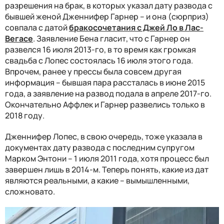
разрешения на брак, в которых указал дату развода с
бывшей женой Дженнифер Гарнер – и она (сюрприз)
совпала с датой
бракосочетания с Джей Ло в Лас-
Вегасе
. Заявление Бена гласит, что с Гарнер он
развелся 16 июля 2013-го, в то время как громкая
свадьба с Лопес состоялась 16 июля этого года.
Впрочем, ранее у прессы была совсем другая
информация – бывшая пара рассталась в июне 2015
года, а заявление на развод подала в апреле 2017-го.
Окончательно Аффлек и Гарнер развелись только в
2018 году.
Дженнифер Лопес, в свою очередь, тоже указала в
документах дату развода с последним супругом
Марком Энтони – 1 июля 2011 года, хотя процесс был
завершен лишь в 2014-м. Теперь понять, какие из дат
являются реальными, а какие – вымышленными,
сложновато.