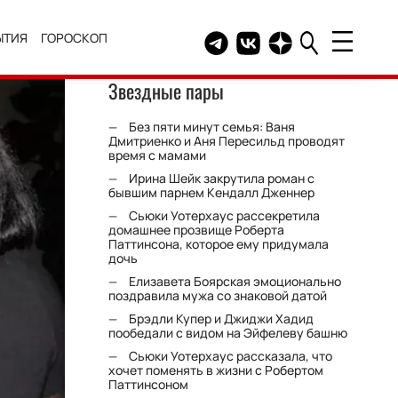
ЫТИЯ
ГОРОСКОП
Telegram канал HELLO
Группа HELLO Вконтакт
Канал HELLO в Дзе
Звездные пары
Без пяти минут семья: Ваня
Дмитриенко и Аня Пересильд проводят
время с мамами
Ирина Шейк закрутила роман с
бывшим парнем Кендалл Дженнер
Сьюки Уотерхаус рассекретила
домашнее прозвище Роберта
Паттинсона, которое ему придумала
дочь
Елизавета Боярская эмоционально
поздравила мужа со знаковой датой
Брэдли Купер и Джиджи Хадид
пообедали с видом на Эйфелеву башню
Сьюки Уотерхаус рассказала, что
хочет поменять в жизни с Робертом
Паттинсоном