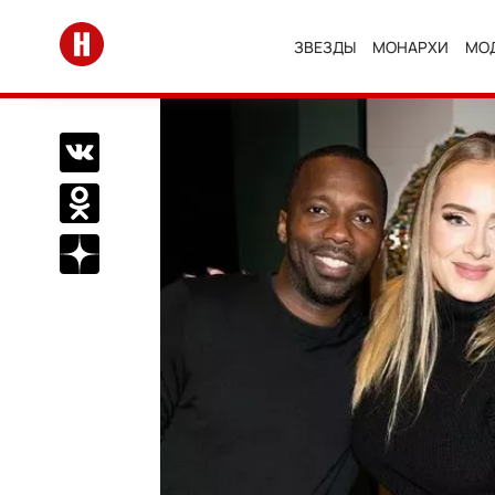
Перейти на главную
ЗВЕЗДЫ
МОНАРХИ
МО
Поделиться Вконтакте
Поделиться в Одноклассниках
Подписаться на нас в Дзен