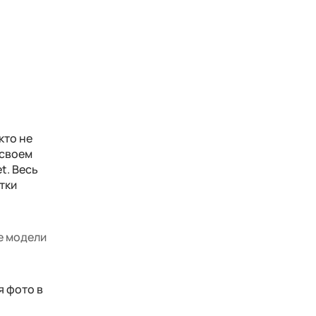
кто не
 своем
t. Весь
тки
ые модели
я фото в