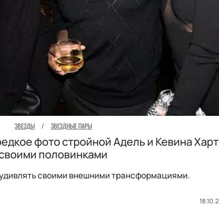
ЗВЕЗДЫ
/
ЗВЕЗДНЫЕ ПАРЫ
редкое фото стройной Адель и Кевина Харт
своими половинками
удивлять своими внешними трансформациями.
18.10.