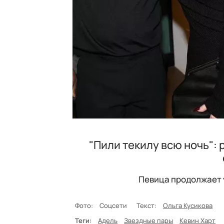
"Пили текилу всю ночь": 
Певица продолжает 
Фото:
Соцсети
Текст:
Ольга Кусикова
Теги:
Адель
Звездные пары
Кевин Харт