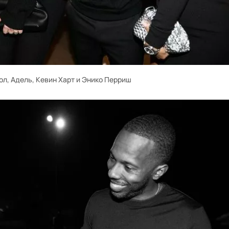
ол, Адель, Кевин Харт и Энико Перриш