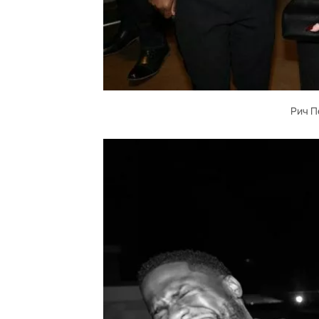
Рич П