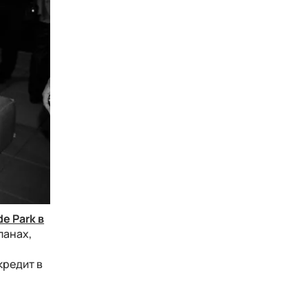
e Park в
ланах,
кредит в