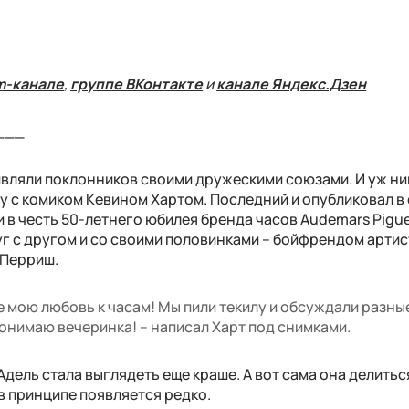
m-канале
,
группе ВКонтакте
и
канале Яндекс.Дзен
___
ивляли поклонников своими дружескими союзами. И уж ни
у с комиком Кевином Хартом. Последний и опубликовал в
 в честь 50-летнего юбилея бренда часов Audemars Pigue
уг с другом и со своими половинками – бойфрендом артис
 Перриш.
те мою любовь к часам! Мы пили текилу и обсуждали разн
понимаю вечеринка! – написал Харт под снимками.
Адель стала выглядеть еще краше. А вот сама она делитьс
 в принципе появляется редко.