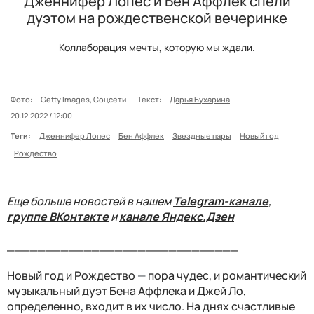
Дженнифер Лопес и Бен Аффлек спели
дуэтом на рождественской вечеринке
Коллаборация мечты, которую мы ждали.
Фото:
Getty Images, Соцсети
Текст:
Дарья Бухарина
20.12.2022 / 12:00
Теги:
Дженнифер Лопес
Бен Аффлек
Звездные пары
Новый год
Рождество
Еще больше новостей в нашем
Telegram-канале
,
группе ВКонтакте
и
канале Яндекс.Дзен
______________________________
Новый год и Рождество
—
пора чудес, и романтический
музыкальный дуэт Бена Аффлека и Джей Ло,
определенно, входит в их число. На днях счастливые