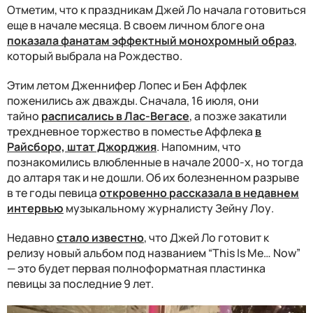
Отметим, что к праздникам Джей Ло начала готовиться
еще в начале месяца. В своем личном блоге она
показала фанатам эффектный монохромный образ
,
который выбрала на Рождество.
Этим летом Дженнифер Лопес и Бен Аффлек
поженились аж дважды. Сначала, 16 июля, они
тайно
расписались в Лас-Вегасе
, а позже закатили
трехдневное торжество в поместье Аффлека
в
Райсборо, штат Джорджия
. Напомним, что
познакомились влюбленные в начале 2000-х, но тогда
до алтаря так и не дошли. Об их болезненном разрыве
в те годы певица
откровенно рассказала в недавнем
интервью
музыкальному журналисту Зейну Лоу.
Недавно
стало известно
, что Джей Ло готовит к
релизу новый альбом под названием “This Is Me… Now”
— это будет первая полноформатная пластинка
певицы за последние 9 лет.