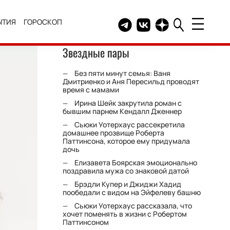
ЫТИЯ
ГОРОСКОП
Telegram канал HELLO
Группа HELLO Вконтакт
Канал HELLO в Дзе
Звездные пары
Без пяти минут семья: Ваня
Дмитриенко и Аня Пересильд проводят
время с мамами
Ирина Шейк закрутила роман с
бывшим парнем Кендалл Дженнер
Сьюки Уотерхаус рассекретила
домашнее прозвище Роберта
Паттинсона, которое ему придумала
дочь
Елизавета Боярская эмоционально
поздравила мужа со знаковой датой
Брэдли Купер и Джиджи Хадид
пообедали с видом на Эйфелеву башню
Сьюки Уотерхаус рассказала, что
хочет поменять в жизни с Робертом
Паттинсоном