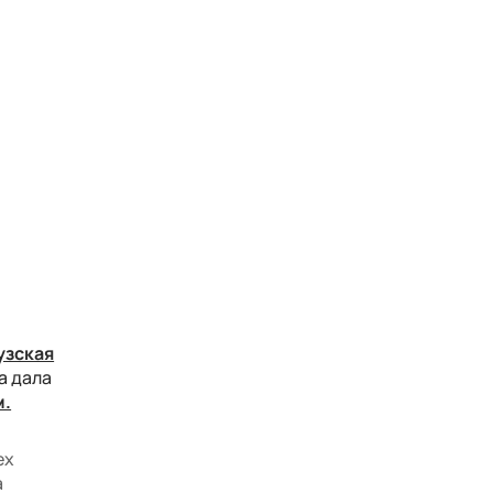
узская
а дала
м.
ех
а