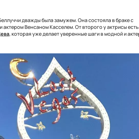
еллуччи дважды была замужем. Она состояла в браке с
 актером Венсаном Касселем. От второго у актрисы есть
Дева
, которая уже делает уверенные шаги в модной и акт