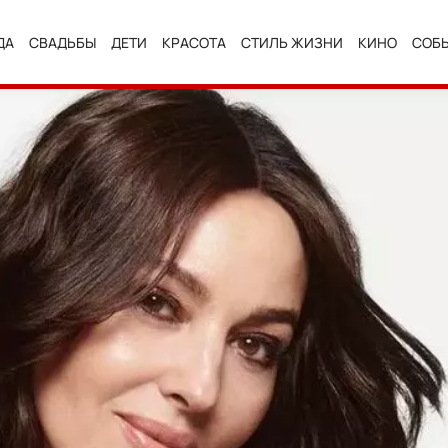
ДА
СВАДЬБЫ
ДЕТИ
КРАСОТА
СТИЛЬ ЖИЗНИ
КИНО
СОБ