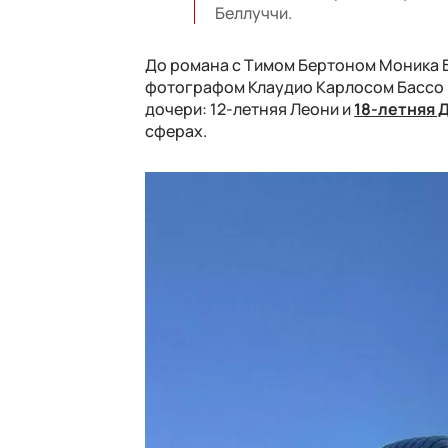
Беллуччи.
До романа с Тимом Бертоном Моника Б
фотографом Клаудио Карлосом Бассо и
дочери: 12-летняя Леони и
18-летняя 
сферах.