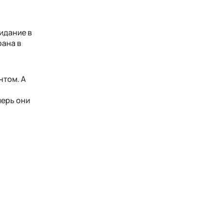
идание в
рана в
нтом. А
перь они