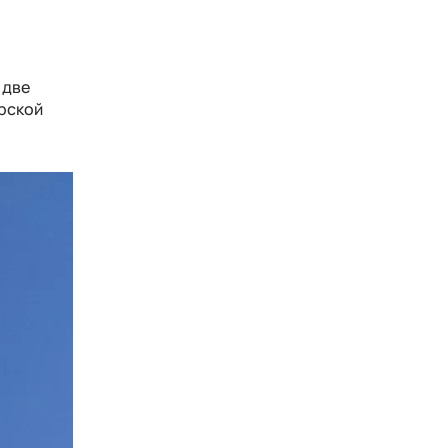
 две
ерской