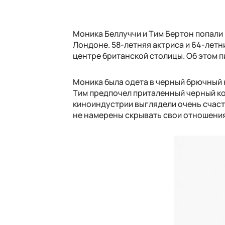
Моника Беллуччи и Тим Бертон попали
Лондоне. 58-летняя актриса и 64-летн
центре британской столицы. Об этом 
Моника была одета в черный брючный 
Тим предпочел приталенный черный ко
киноиндустрии выглядели очень счаст
не намерены скрывать свои отношения