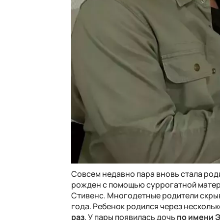
Совсем недавно пара вновь стала род
рожден с помощью суррогатной матери
Стивенс. Многодетные родители скрыв
года. Ребенок родился через нескольк
раз
. У пары появилась дочь
по имени Э