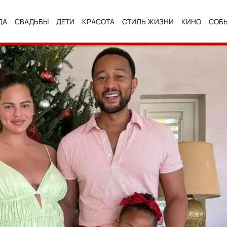
ДА
СВАДЬБЫ
ДЕТИ
КРАСОТА
СТИЛЬ ЖИЗНИ
КИНО
СОБ