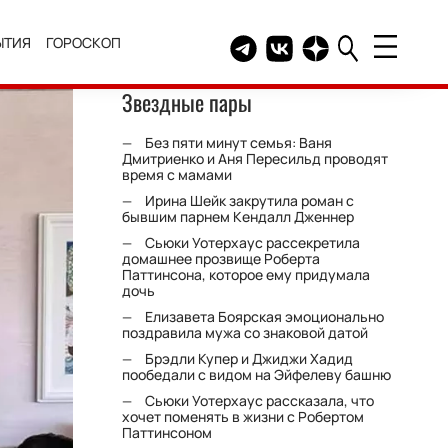
ЫТИЯ
ГОРОСКОП
Telegram канал HELLO
Группа HELLO Вконтакт
Канал HELLO в Дзе
Звездные пары
Без пяти минут семья: Ваня
Дмитриенко и Аня Пересильд проводят
время с мамами
Ирина Шейк закрутила роман с
бывшим парнем Кендалл Дженнер
Сьюки Уотерхаус рассекретила
домашнее прозвище Роберта
Паттинсона, которое ему придумала
дочь
Елизавета Боярская эмоционально
поздравила мужа со знаковой датой
Брэдли Купер и Джиджи Хадид
пообедали с видом на Эйфелеву башню
Сьюки Уотерхаус рассказала, что
хочет поменять в жизни с Робертом
Паттинсоном