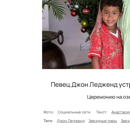
Певец Джон Ледженд устр
Церемонию на озе
Фото:
Социальные сети
Текст:
Анастаси
Теги:
Джон Ледженд
Звездные пары
Звез