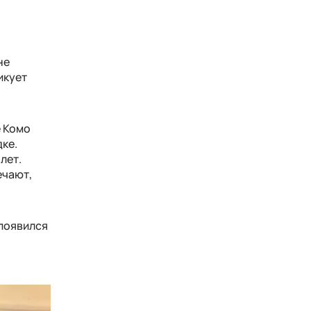
не
икует
е Комо
дке.
лет.
ечают,
 появился