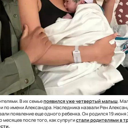
ителями. В их семье
появился уже четвертый малыш
. Ма
 по имени Александра. Наследника назвали Рен Алексан
али появление еще одного ребенка. Он родился 19 июня 
о месяцев после того, как супруги
стали родителями в т
сти.