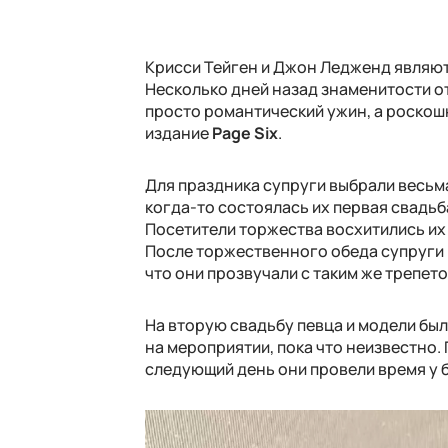
Крисси Тейген и Джон Ледженд являют
Несколько дней назад знаменитости о
просто романтический ужин, а роско
издание
Page Six
.
Для праздника супруги выбрали весьм
когда-то состоялась их первая свадьб
Посетители торжества восхитились их 
После торжественного обеда супруги
что они прозвучали с таким же трепетом
На вторую свадьбу певца и модели бы
на мероприятии, пока что неизвестно. 
следующий день они провели время у 