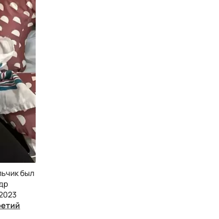
льчик был
др
2023
ретий