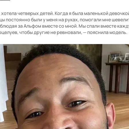
 хотела четверых детей. Когда я была маленькой девочкой
цы постоянно были у меня на руках, помогали мне шевели
блюдая за Альфом вместе со мной. Мы спали вместе кажд
оцелуев, чтобы другие не ревновали, — пояснила модель.