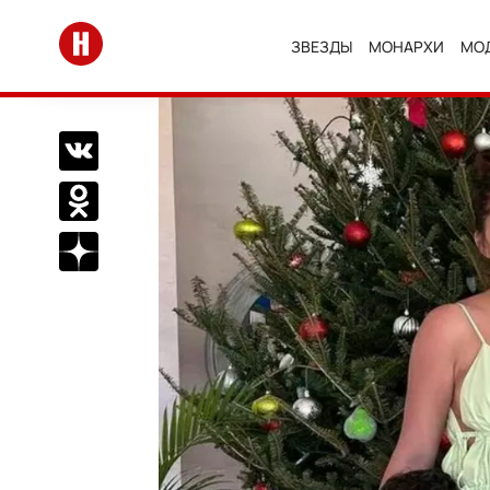
Перейти на главную
ЗВЕЗДЫ
МОНАРХИ
МО
Поделиться Вконтакте
Поделиться в Одноклассниках
Подписаться на нас в Дзен