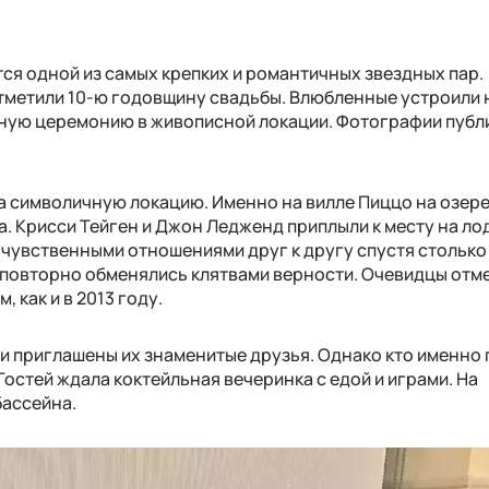
ся одной из самых крепких и романтичных звездных пар.
тметили 10-ю годовщину свадьбы. Влюбленные устроили 
шную церемонию в живописной локации. Фотографии публ
а символичную локацию. Именно на вилле Пиццо на озер
а. Крисси Тейген и Джон Ледженд приплыли к месту на ло
чувственными отношениями друг к другу спустя столько 
 повторно обменялись клятвами верности. Очевидцы отм
, как и в 2013 году.
ли приглашены их знаменитые друзья. Однако кто именно
Гостей ждала коктейльная вечеринка с едой и играми. На
бассейна.