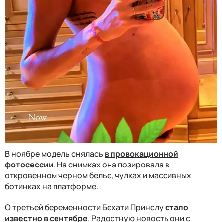
В ноябре модель снялась
в провокационной
фотосессии
. На снимках она позировала в
откровенном черном белье, чулках и массивных
ботинках на платформе.
О третьей беременности Бехати Принслу
стало
известно в сентябре
. Радостную новость они с