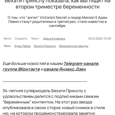
Бехати Принслу показала, как выглядит на
втором триместре беременности
О том, что "ангел" Victoria's Secret и лидер Maroon 5 Адам
Левин станут родителями в третий раз, стало известно в
сентябре.
Фото:
Соцсети
Текст:
Дарья Бухарина
29.12.2022 / 10:00
Теги:
Адам Левин
Бехати Принслу
Беременные звезды
Еще больше новостей в нашем
Telegram-канале
,
группе ВКонтакте
и
канале Яндекс.Дзен
______________________________
34-летняя супермодель Бехати Принслу с
удовольствием делится с подписчиками свежим
“беременным” контентом. На этот раз звезда
опубликовала в своих сторис новый снимок в стиле
ню, на котором продемонстрировала заметно