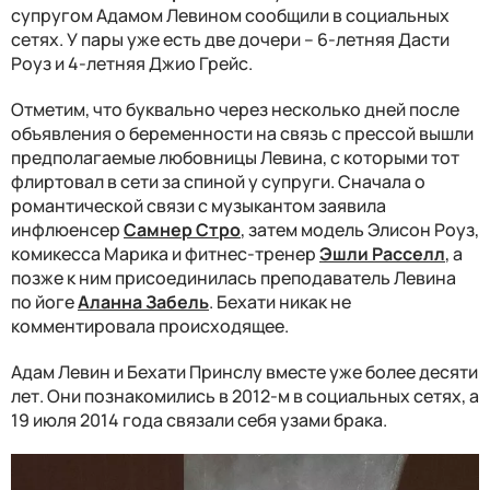
супругом Адамом Левином сообщили в социальных
сетях. У пары уже есть две дочери – 6-летняя Дасти
Роуз и 4-летняя Джио Грейс.
Отметим, что буквально через несколько дней после
объявления о беременности на связь с прессой вышли
предполагаемые любовницы Левина, с которыми тот
флиртовал в сети за спиной у супруги. Сначала о
романтической связи с музыкантом заявила
инфлюенсер
Самнер Стро
, затем модель Элисон Роуз,
комикесса Марика и фитнес-тренер
Эшли Расселл
, а
позже к ним присоединилась преподаватель Левина
по йоге
Аланна Забель
. Бехати никак не
комментировала происходящее.
Адам Левин и Бехати Принслу вместе уже более десяти
лет. Они познакомились в 2012-м в социальных сетях, а
19 июля 2014 года связали себя узами брака.