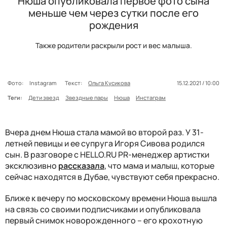
Нюша опубликовала первое фото сына
меньше чем через сутки после его
рождения
Также родители раскрыли рост и вес малыша.
Фото:
Instagram
Текст:
Ольга Кусикова
15.12.2021 / 10:00
Теги:
Дети звезд
Звездные пары
Нюша
Инстаграм
Вчера днем Нюша стала мамой во второй раз. У 31-
летней певицы и ее супруга Игоря Сивова родился
сын. В разговоре с HELLO.RU PR-менеджер артистки
эксклюзивно
рассказала
, что мама и малыш, которые
сейчас находятся в Дубае, чувствуют себя прекрасно.
Ближе к вечеру по московскому времени Нюша вышла
на связь со своими подписчиками и опубликовала
первый снимок новорожденного – его крохотную