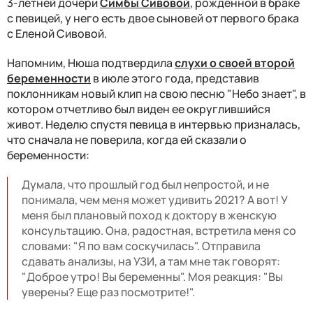
3-летней дочери
Симбы Сивовой
, рожденной в браке
с певицей, у него есть двое сыновей от первого брака
с Еленой Сивовой.
Напомним, Нюша подтвердила
слухи о своей второй
беременности
в июле этого года, представив
поклонникам новый клип на свою песню "Небо знает", в
котором отчетливо был виден ее округлившийся
живот. Неделю спустя певица в интервью призналась,
что сначала не поверила, когда ей сказали о
беременности:
Думала, что прошлый год был непростой, и не
понимала, чем меня может удивить 2021? А вот! У
меня был плановый поход к доктору в женскую
консультацию. Она, радостная, встретила меня со
словами: "Я по вам соскучилась". Отправила
сдавать анализы, на УЗИ, а там мне так говорят:
"Доброе утро! Вы беременны". Моя реакция: "Вы
уверены? Еще раз посмотрите!".