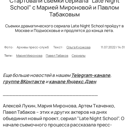
Стартовали съемки сериала "Late Night
School" с Марией Мироновой и Павлом
Табаковым
Съемки драматического сериала Late Night School пройдут в
Москве и Подмосковье и продлятся до конца лета.
Фото:
Архивы пресс-служб
Текст:
Ольга Кусикова
11.07.2022 / 14:31
Теги:
Мария Миронова
Павел Табаков
Сериалы
Еще больше новостей в нашем
Telegram-канале
,
группе ВКонтакте
и
канале Яндекс.Дзен
______________________________
Алексей Лукин, Мария Миронова, Артем Ткаченко,
Павел Табаков – этих и других актеров на днях
объединил новый проект, сериал "Late Night School". О
начале съемочного процесса рассказала пресс-