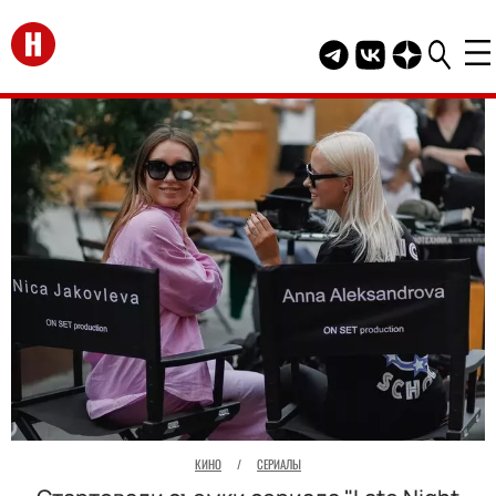
Перейти на главную
Telegram канал HEL
Группа HELLO В
Канал HELLO
КИНО
/
СЕРИАЛЫ