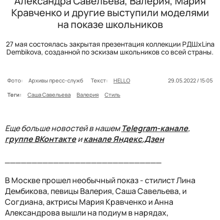
Александра Савельева, Валерия, Мария
Кравченко и другие выступили моделями
на показе школьников
27 мая состоялась закрытая презентация коллекции РДШxLina
Dembikova, созданной по эскизам школьников со всей страны.
Фото:
Архивы пресс-служб
Текст:
HELLO
29.05.2022 / 15:05
Теги:
Саша Савельева
Валерия
Стиль
Еще больше новостей в нашем
Telegram-канале
,
группе ВКонтакте
и
канале Яндекс.Дзен
_____________________________
В Москве прошел необычный показ - стилист Лина
Дембикова, певицы Валерия, Саша Савельева, и
Согдиана, актрисы Мария Кравченко и Анна
Александрова вышли на подиум в нарядах,