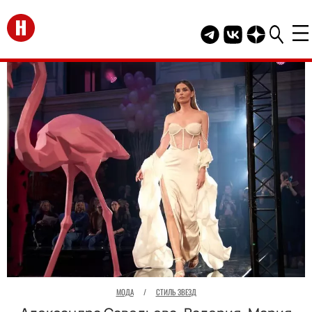
Перейти на главную
Telegram канал HEL
Группа HELLO В
Канал HELLO
МОДА
/
СТИЛЬ ЗВЕЗД