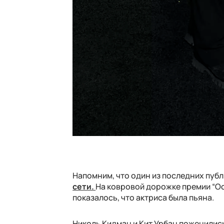
Напомним, что один из последних пуб
сети.
На ковровой дорожке премии “Ос
показалось, что актриса была пьяна.
Николь Кидман и Кит Урбан поженились