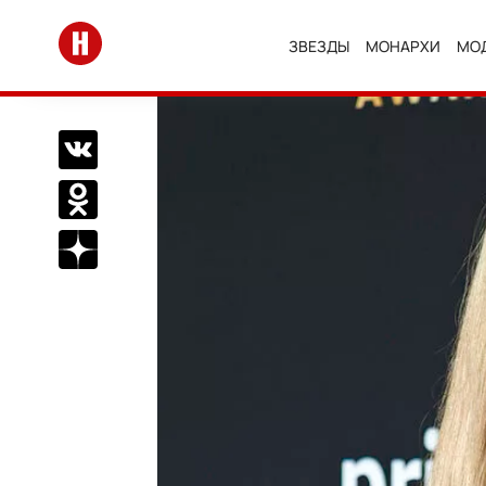
Перейти на главную
ЗВЕЗДЫ
МОНАРХИ
МО
Поделиться Вконтакте
Поделиться в Одноклассниках
Подписаться на нас в Дзен