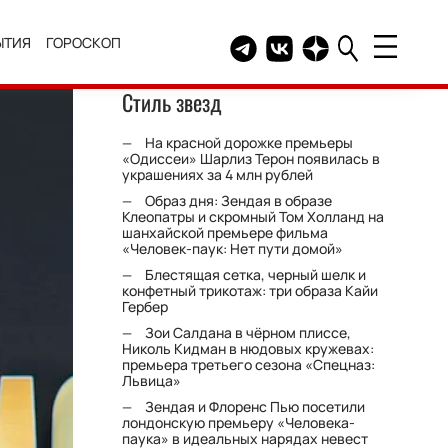
ЫТИЯ
ГОРОСКОП
Telegram канал HELLO
Группа HELLO Вконтакт
Канал HELLO в Дзе
Стиль звезд
На красной дорожке премьеры
«Одиссеи» Шарлиз Терон появилась в
украшениях за 4 млн рублей
Образ дня: Зендая в образе
Клеопатры и скромный Том Холланд на
шанхайской премьере фильма
«Человек-паук: Нет пути домой»
Блестящая сетка, черный шелк и
конфетный трикотаж: три образа Кайи
Гербер
Зои Салдана в чёрном плиссе,
Николь Кидман в нюдовых кружевах:
премьера третьего сезона «Спецназ:
Львица»
Зендая и Флоренс Пью посетили
лондонскую премьеру «Человека-
паука» в идеальных нарядах невест