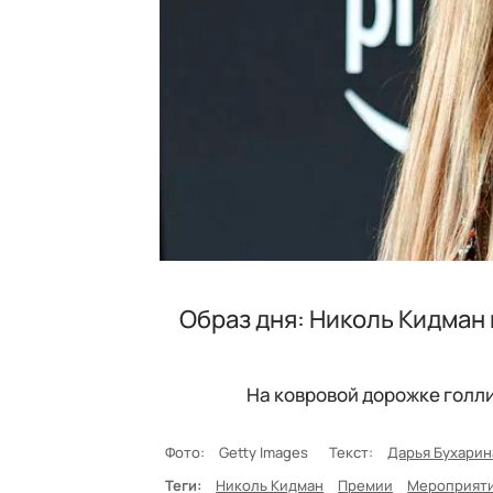
Образ дня: Николь Кидман
На ковровой дорожке голл
Фото:
Getty Images
Текст:
Дарья Бухарин
Теги:
Николь Кидман
Премии
Мероприят