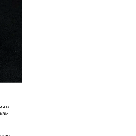
ия в
икам
осле