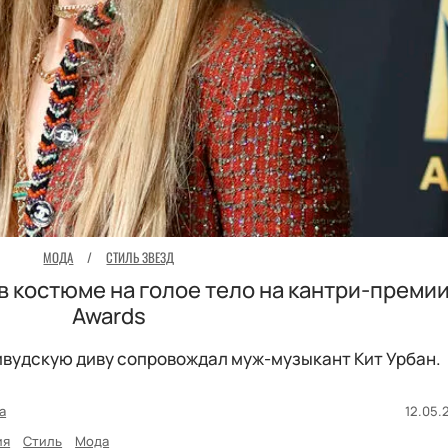
МОДА
/
СТИЛЬ ЗВЕЗД
 в костюме на голое тело на кантри-преми
Awards
ивудскую диву сопровождал муж-музыкант Кит Урбан.
а
12.05.2
ия
Стиль
Мода