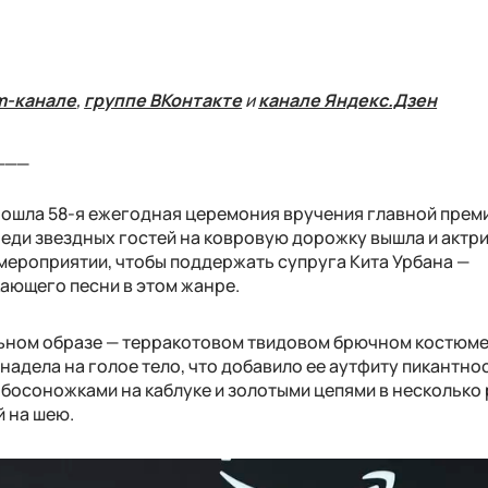
m-канале
,
группе ВКонтакте
и
канале Яндекс.Дзен
___
 прошла 58-я ежегодная церемония вручения главной прем
реди звездных гостей на ковровую дорожку вышла и актр
 мероприятии, чтобы поддержать супруга Кита Урбана —
ающего песни в этом жанре.
льном образе — терракотовом твидовом брючном костюме
адела на голое тело, что добавило ее аутфиту пикантнос
босоножками на каблуке и золотыми цепями в несколько 
й на шею.