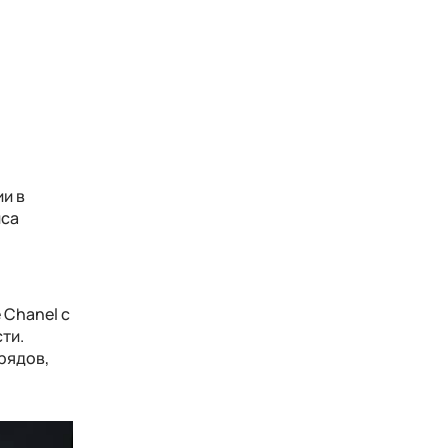
ии в
иса
 Chanel с
ти.
рядов,