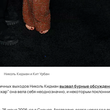
Николь Кидман и Кит Урбан
личных выходов Николь Кидман
вызвал бурные обсужден
кар” она вела себя неоднозначно, и некоторым поклонн
 25 июня 2006-го в Сиднее, Австралия, всего через год п