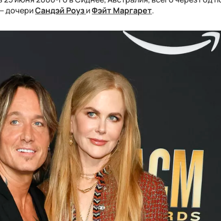
 — дочери
Сандэй Роуз
и
Фэйт Маргарет
.