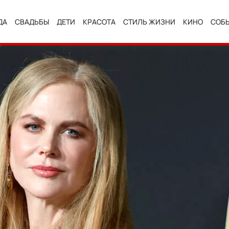
ДА
СВАДЬБЫ
ДЕТИ
КРАСОТА
СТИЛЬ ЖИЗНИ
КИНО
СОБ