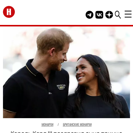
Перейти на главную
Telegram канал HEL
Группа HELLO В
Канал HELLO
МОНАРХИ
/
БРИТАНСКИЕ МОНАРХИ