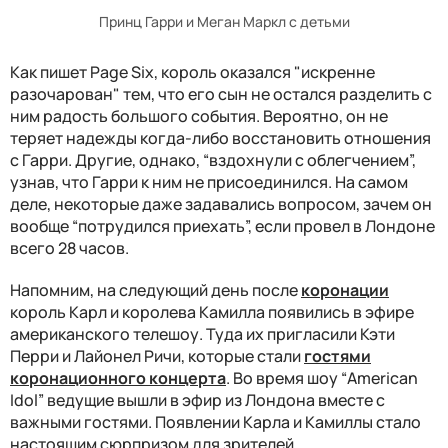
Принц Гарри и Меган Маркл с детьми
Как пишет Page Six, король оказался "искренне
разочарован" тем, что его сын не остался разделить с
ним радость большого события. Вероятно, он не
теряет надежды когда-либо восстановить отношения
с Гарри. Другие, однако, “вздохнули с облегчением”,
узнав, что Гарри к ним не присоединился. На самом
деле, некоторые даже задавались вопросом, зачем он
вообще “потрудился приехать”, если провел в Лондоне
всего 28 часов.
Напомним, на следующий день после
коронации
король Карл и королева Камилла появились в эфире
американского телешоу. Туда их пригласили Кэти
Перри и Лайонел Ричи, которые стали
гостями
коронационного концерта
. Во время шоу “American
Idol” ведущие вышли в эфир из Лондона вместе с
важными гостями. Появлении Карла и Камиллы стало
настоящим сюрпризом для зрителей.