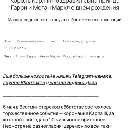
Король Карл III поздравил сына принца
Гарри и Меган Маркл с днем рождения
Монарх поднял тост за внука на банкете после коронации.
Фото:
Социальные сети
Текст:
Анастасия Дроздова
09.05.2023 / 12:10
Теги:
Принц Гарри
Меган Маркл
Король Карл III
Монархи
Еще больше новостей в нашем
Telegram-канале
,
группе ВКонтакте
и
канале Яндекс.Дзен
______________________________
6 мая в Вестминстерском аббатстве состоялось
торжественное событие — коронация Карла III, за
которой наблюдало 20 миллионов британцев.
Несмотря на разногласия, церемонию все-таки