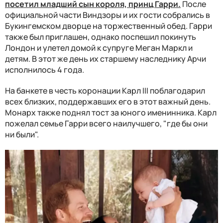
посетил младший сын короля, принц Гарри.
После
официальной части Виндзоры и их гости собрались в
Букингемском дворце на торжественный обед. Гарри
также был приглашен, однако поспешил покинуть
Лондон и улетел домой к супруге Меган Маркл и
детям. В этот же день их старшему наследнику Арчи
исполнилось 4 года.
На банкете в честь коронации Карл III поблагодарил
всех близких, поддержавших его в этот важный день.
Монарх также поднял тост за юного именинника. Карл
пожелал семье Гарри всего наилучшего, "где бы они
ни были".