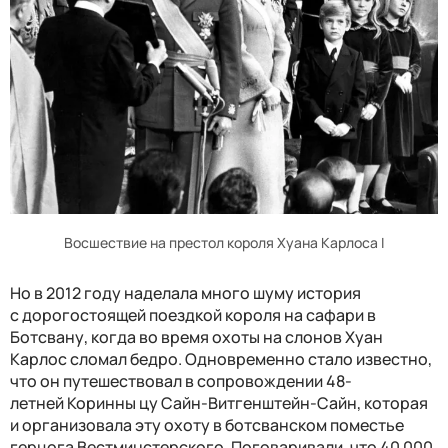
Восшествие на престол короля Хуана Карлоса I
Но в 2012 году наделала много шуму история
с дорогостоящей поездкой короля на сафари в
Ботсвану, когда во время охоты на слонов Хуан
Карлос сломал бедро. Одновременно стало известно,
что он путешествовал в сопровождении 48-
летней Коринны цу Сайн-Витгенштейн-Сайн, которая
и организовала эту охоту в ботсванском поместье
герцога Вестминстерского. Поговаривали, что 40 000