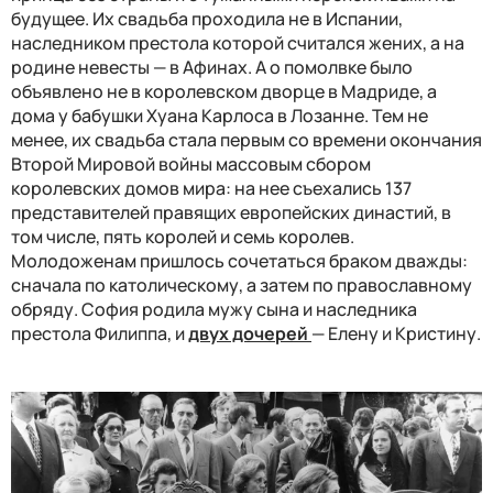
будущее. Их свадьба проходила не в Испании,
наследником престола которой считался жених, а на
родине невесты — в Афинах. А о помолвке было
объявлено не в королевском дворце в Мадриде, а
дома у бабушки Хуана Карлоса в Лозанне. Тем не
менее, их свадьба стала первым со времени окончания
Второй Мировой войны массовым сбором
королевских домов мира: на нее съехались 137
представителей правящих европейских династий, в
том числе, пять королей и семь королев.
Молодоженам пришлось сочетаться браком дважды:
сначала по католическому, а затем по православному
обряду. София родила мужу сына и наследника
престола Филиппа, и
двух дочерей
— Елену и Кристину.