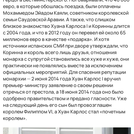
евро, в которые обошлась поездка, были оплачены
Мохаммедом Эйадом Каяли, советником королевской
семьи Саудовской Аравии. А также, что слишком
близкое знакомство Хуана Карлоса I и Коринны длится
с 2004 года, и что в 2012 году он перевел ей около 65
миллионов евро в качестве «подарка». И хотя
источники испанских СМИ при дворе утверждали, что
Коринна и король всего лишь друзья, отношения
монарха с супругой становились все хуже и хуже, они
практически не появлялись вместе за исключением
официальных мероприятий. Для спасения репутации
монархии
—
2 июня 2014 года Хуан Карлос I вручил
премьер-министру заявление о своем решении
отречься от престола, а 18 июня 2014 года оно было
одобрено правительством и предано гласности. Уже
на следующий день его сын был провозглашен
королем Филиппом VI, а Хуан Карлос стал «почетным
королем».