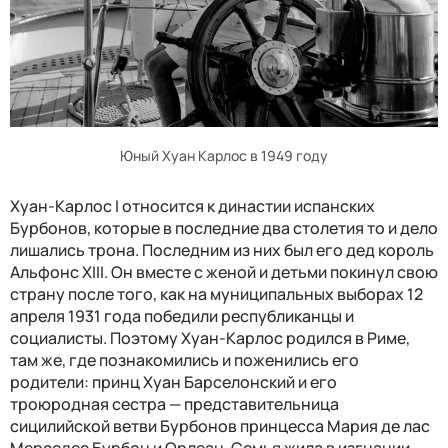
Юный Хуан Карлос в 1949 году
Хуан-Карлос I относится к династии испанских
Бурбонов, которые в последние два столетия то и дело
лишались трона. Последним из них был его дед король
Альфонс
XIII. Он вместе
с женой и детьми покинул свою
страну после того, как на муниципальных выборах 12
апреля 1931 года победили республиканцы и
социалисты. Поэтому Хуан-Карлос родился в Риме,
там же, где познакомились и поженились его
родители: принц Хуан Барселонский и его
троюродная сестра — представительница
сицилийской ветви Бурбонов принцесса Мария де лас
Мерседес Бурбон и Орлеан. Семья жила в изгнании