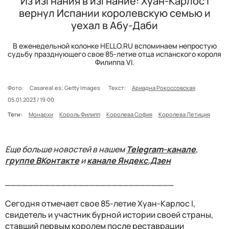
Из изгнания в изгнание: Хуан-Карлос I
вернул Испании королевскую семью и
уехал в Абу-Даби
В еженедельной колонке HELLO.RU вспоминаем непростую
судьбу празднующего свое 85-летие отца испанского короля
Филиппа VI.
Фото:
Casareal.es; Getty Images
Текст:
Ариадна Рокоссовская
05.01.2023 / 19:00
Теги:
Монархи
Король Филипп
Королева София
Королева Летиция
Еще больше новостей в нашем
Telegram-канале
,
группе ВКонтакте
и
канале Яндекс.Дзен
______________________________
Сегодня отмечает свое 85-летие Хуан-Карлос I,
свидетель и участник бурной истории своей страны,
ставший первым королем после реставрации