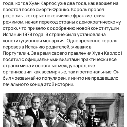
года, когда Хуан Карлос уже два года, как взошел на
престол после смерти Франко. Король провел
реформы, которые покончили с франкистским
режимом, начал переход страны к демократическому
строю, что привело к одобрению новой конституции
Испании 1978 года. В стране была установлена
конституционная монархия. Одновременно король
перевез в Испанию родителей, живших в
Португалии. За время своего правления Хуан Карлос I
посетил с официальными визитами практически все
страны мира и основные международные
организации, как всемирные, так и региональные. Он
был чрезвычайно популярен, и ничто не предвещало
печального конца этой истории.