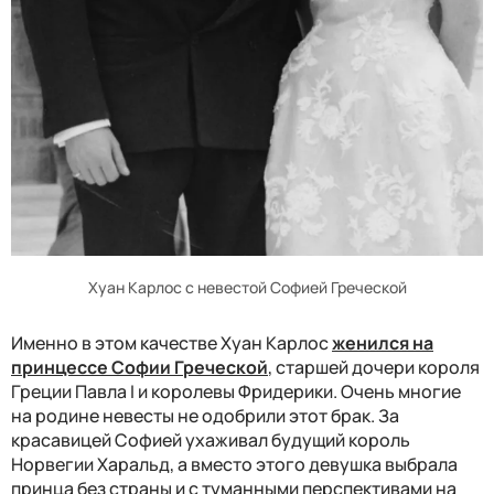
Хуан Карлос с невестой Софией Греческой
Именно в этом качестве Хуан Карлос
женился на
принцессе Софии Греческой
, старшей дочери короля
Греции Павла
I
и королевы Фридерики. Очень многие
на родине невесты не одобрили этот брак. За
красавицей Софией ухаживал будущий король
Норвегии Харальд, а вместо этого девушка выбрала
принца без страны и с туманными перспективами на