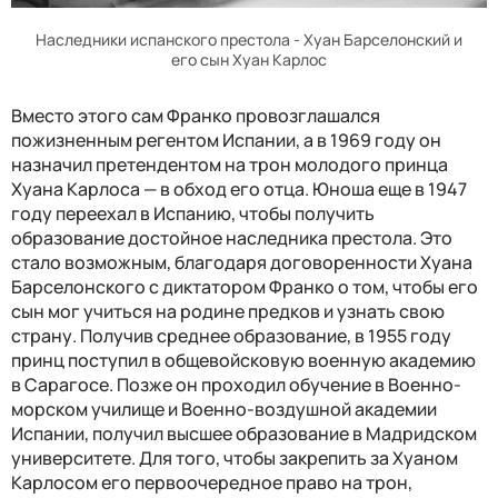
Наследники испанского престола - Хуан Барселонский и
его сын Хуан Карлос
Вместо этого сам Франко провозглашался
пожизненным регентом Испании, а в 1969 году он
назначил претендентом на трон молодого принца
Хуана Карлоса — в обход его отца. Юноша еще в 1947
году переехал в Испанию, чтобы получить
образование достойное наследника престола. Это
стало возможным, благодаря договоренности Хуана
Барселонского с диктатором Франко о том, чтобы его
сын мог учиться на родине предков и узнать свою
страну. Получив среднее образование, в 1955 году
принц поступил в общевойсковую военную академию
в Сарагосе. Позже он проходил обучение в Военно-
морском училище и Военно-воздушной академии
Испании, получил высшее образование в Мадридском
университете. Для того, чтобы закрепить за Хуаном
Карлосом его первоочередное право на трон,