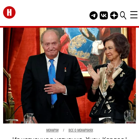
Перейти на главную
Telegram канал HEL
Группа HELLO В
Канал HELLO
МОНАРХИ
/
ВСЕ О МОНАРХИЯХ