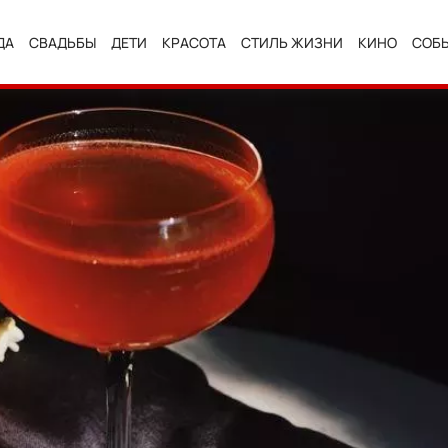
ДА
СВАДЬБЫ
ДЕТИ
КРАСОТА
СТИЛЬ ЖИЗНИ
КИНО
СОБ