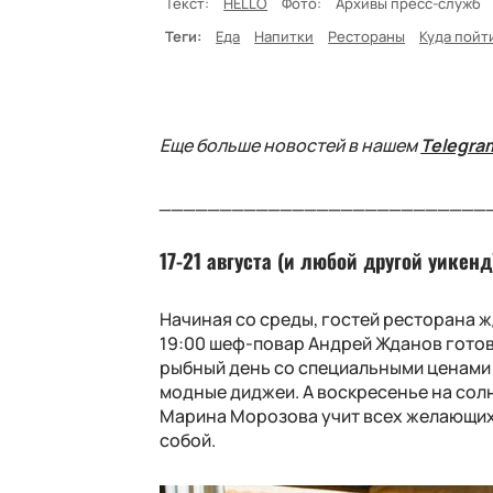
Текст:
HELLO
Фото:
Архивы пресс-служб
Теги:
Еда
Напитки
Рестораны
Куда пойт
Еще больше новостей в нашем
Telegra
___________________________
17-21 августа (и любой другой уикен
Начиная со среды, гостей ресторана 
19:00 шеф-повар Андрей Жданов гото
рыбный день со специальными ценами н
модные диджеи. А воскресенье на со
Марина Морозова учит всех желающих 
собой.