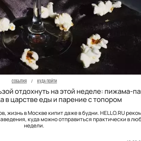
СОБЫТИЯ
/
КУДА ПОЙТИ
ьзой отдохнуть на этой неделе: пижама-па
а в царстве еды и парение с топором
в, жизнь в Москве кипит даже в будни. HELLO.RU реко
заведения, куда можно отправиться практически в лю
недели.