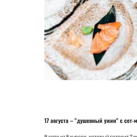
17 августа – "душевный ужин" с сет-
В сете из 8 курсов, который готовит 