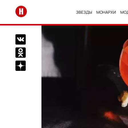
Перейти на главную
ЗВЕЗДЫ
МОНАРХИ
МО
Поделиться Вконтакте
Поделиться в Одноклассниках
Подписаться на нас в Дзен