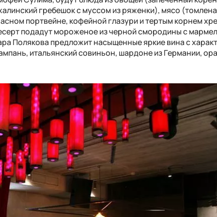
халинский гребешок с муссом из ряженки), мясо (томлен
асном портвейне, кофейной глазури и тертым корнем хре
десерт подадут мороженое из черной смородины с марме
ара Полякова предложит насыщенные яркие вина с характ
ампань, итальянский совиньон, шардоне из Германии, ор