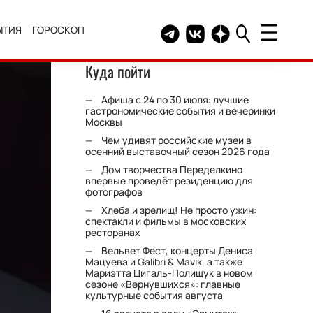
ЫТИЯ
ГОРОСКОП
Telegram канал HELLO
Группа HELLO Вконтакт
Канал HELLO в Дзе
Куда пойти
Афиша с 24 по 30 июля: лучшие
гастрономические события и вечеринки
Москвы
Чем удивят российские музеи в
осенний выставочный сезон 2026 года
Дом творчества Переделкино
впервые проведёт резиденцию для
фотографов
Хлеба и зрелищ! Не просто ужин:
спектакли и фильмы в московских
ресторанах
Вельвет Фест, концерты Дениса
Мацуева и Galibri & Mavik, а также
Мариэтта Цигаль-Полищук в новом
сезоне «Вернувшихся»: главные
культурные события августа