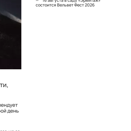
16 августа в саду «Эрмитаж»
состоится Вельвет Фест 2026
ти,
мендует
бой день