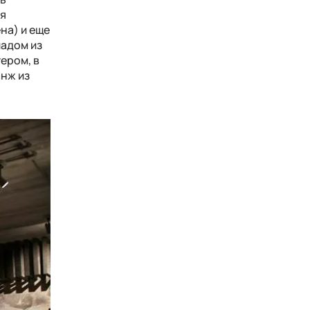
ая
на) и еще
ладом из
ером, в
анж из