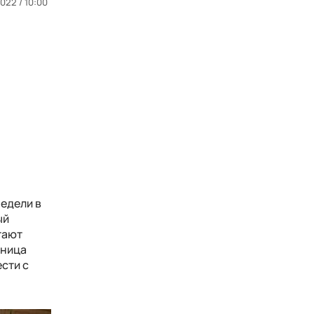
022 / 10:00
недели в
ый
тают
жница
сти с