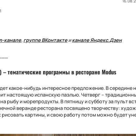
16.08.2
и
m-канале
,
группе ВКонтакте
и
канале Яндекс.Дзен
___
д) – тематические программы в ресторане Modus
ждет какое-нибудь интересное предложение. В середине 
вит настоящую испанскую паэлью. Четверг – традиционн
а рыбу и морепродукты. В пятницу и субботу за пульт вс
лнечной веранде ресторана посвящено творчеству: худо
рисовать картины, и свою работу потом можно будет уне