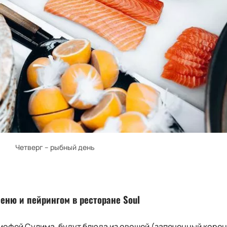
Четверг – рыбный день
меню и пейрингом в ресторане Soul
Тимофей Сулима, будут блюда из овощей (запеченный коре