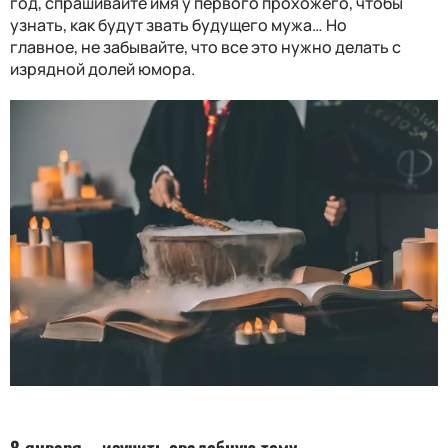
год, спрашивайте имя у первого прохожего, чтобы
узнать, как будут звать будущего мужа
… Но
главное
,
не забывайте, что все это нужно делать с
изрядной долей
юмор
а.
8 января – изучить
свад
ебную тему