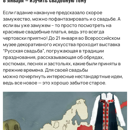
Если гадание накануне предсказало скорое
замужество, можно пофантазировать и о свадьбе. А
если вы уже замужем – то просто
посмотреть на
красивые свадебные платья
, ведь это
всегда
чертовски приятно!
До 21 января во Всероссийском
музее декоративного искусства проходит выставка
“Русская свадьба”
, погружа
ющая
в традиции
празднования, рассказыва
ющая
об обрядах,
костюмах, песнях и застольях, как
ие были
принят
ы в
прежние времена
.
Для
своей
свадьбы
можно
почерпнуть интересные
нестандартные
идеи,
ведь все ново
е
—
это
хорошо забытое старое.