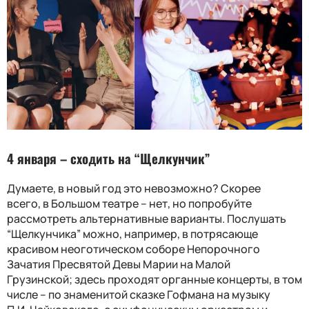
4 января – с
ходить на
“
Щелкунчик
”
Думае
те,
в новый год
это невозможно?
Скорее
всего,
в Большом театре
– нет, но попробуйте
рассмотреть альтернативные варианты
. Послушать
“
Щелкунчика
”
можно
, например,
в потрясающе
красивом неоготическом соборе Непорочного
Зачатия Пресвятой Девы Марии на Малой
Грузинской
;
здесь
проходя
т органные концерты, в том
числе
– по
знаменит
ой
сказк
е
Гофмана на музыку