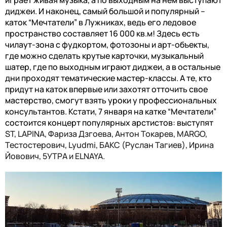
играет
жив
ая
музык
а
,
а
по выходным
на нем
выступают
диджеи
. И наконец, самый большой и популярный –
каток “Мечтатели” в Лужниках, ведь его ледовое
пространство составляет
16 000 кв.м
!
Здесь есть
чилаут-зона с фудкортом, фотозоны и арт-объекты,
где можно сделать крутые карточки, музыкальный
шатер, где по выходным играют диджеи, а в остальные
дни проходят тематические мастер-классы. А те, кто
придут на каток впервые или захотят отточить свое
мастерство, смогут взять уроки у профессиональных
консультантов. Кстати, 7 января на катке “Мечтатели”
состоится концерт популярных арстистов: выступят
ST, LAPINA, Фариза Дзгоева, Антон Токарев, MARGO,
Тестостерович, Lyudmi, БАКС (Руслан Тагиев), Ирина
Йовович, 5УТРА и ELNAYA.