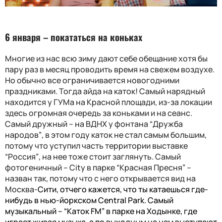
6 января – п
окататься на коньках
Многие из нас
всю зиму да
ю
т себе обещание хотя бы
пару раз
в месяц проводить время на свежем воздухе.
Но
обычно все
ограничивается новогодними
праздниками.
Тогда айда на каток!
Самый нарядный
находится у ГУМа на Красной площади, из-за локации
здесь
огромная
очередь за коньками и на сеанс.
Самый дружный
–
на ВДНХ у фонтана
“
Дружба
народов
”
, в этом году каток не стал самым большим,
потому что уступил часть территории выставке
“
Россия
”
, на нее тоже стоит заглянуть. Самый
фотогеничный
–
City в парке
“
Красная Пресня
” –
назван так
, потому что с него открывается вид на
Москва-
Сити
, отчего кажется, что ты катаешься где-
нибудь в нью-йоркском
Central Park
.
С
амый
музыкальный
– “
Каток FM
”
в парке на Ходынке
, где