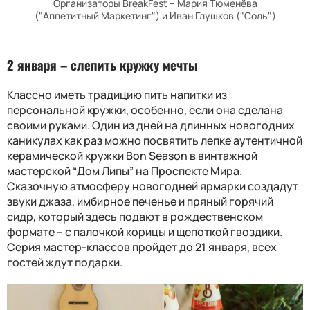
Организаторы BreakFest – Мария Тюменёва
("Аппетитный Маркетинг") и Иван Глушков ("Соль")
2 января – с
лепить кружку мечты
Классно иметь традицию пить напитки из
персональной кружки, особенно, если она сделана
своими руками. Один из дней на длинных новогодних
каникулах как раз можно посвятить лепке аутентичной
керамической кружки Bon Season в винтажной
мастерской “Дом Липы” на Проспекте Мира.
Сказочную атмосферу новогодней ярмарки созда
ду
т
звуки джаза
,
имбирное печенье
и
пряный горячий
сидр,
который
здесь подают в рождественском
формате
–
с палочкой корицы и щепоткой гвоздики.
Серия мастер-классов пройдет до 21 января
,
всех
гостей ждут подарки
.