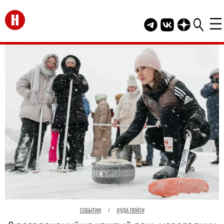
Перейти на главную
Telegram канал HEL
Группа HELLO В
Канал HELLO
СОБЫТИЯ
/
КУДА ПОЙТИ