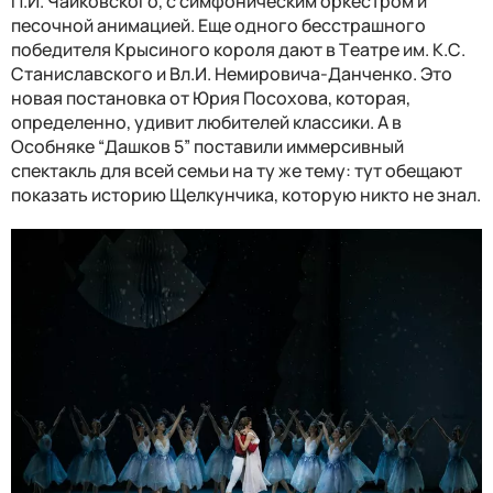
П
.
И
.
Чайковского
,
с симфоническим оркестром и
песочной анимацией. Еще одного бесстрашного
победителя Крысиного короля дают в
Т
еатре
им. К.С.
Станиславского и
Вл.И.
Немировича-Данченко
. Э
то
новая постановка от Юрия Посохова,
которая,
определенно,
удивит любителей классики. А в
Особняке “Дашков 5” поставили иммерсивный
спектакль для всей семьи на ту же тему
: тут о
бещают
показать историю Щелкунчика, которую никто не знал
.