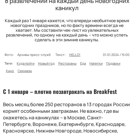
8 развлечений на каждый день новогодних
каникул
Каждый раз 1 января кажется, что впереди необъятное время
новогодних праздников, но по факту времени всегда не
хватает. Мы составили чек-лист из увлекательных
развлечений, по одному на каждый день – что можно успеть
сделать в эти зимние каникулы.
Фото:
Архивы пресс-служб
Текст:
HELLO!
01.01.2024 / 15:00
Теги:
Куда пойти
Новый год
Рестораны
Еда
Напитки
Подарки
Кино
Сериалы
С 1 января – п
лотно позавтракать на Break
F
est
Весь
месяц
более 250 ресторанов в 13 городах России
кормят особенными завтраками. Не важно, где вы
окажетесь на каникулах
–
в Москве, Санкт-
Петербурге, Воронеже, Екатеринбурге, Краснодаре,
Красноярске, Нижнем Новгороде, Новосибирске,