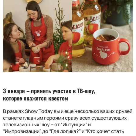
3 января – п
ринять участие в ТВ-шоу,
котор
ое
окажется квестом
В рамках
Show Today
вы и еще несколько ваших друзей
станете главным героями сразу всех существующих
телевизионных шоу
–
от
“
Интуиции
”
и
“
Импровизации
”
до
“
Где логика?
”
и
“
Кто хочет стать