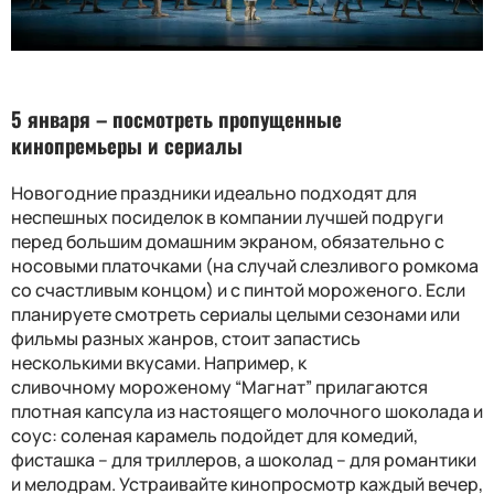
5 января – п
осмотреть
пропущенные
кинопремьеры
и сериалы
Новогодние праздники идеально подходят для
неспешных посиделок
в компании лучшей подруги
перед
большим домашним
экраном
, обязательно с
носовыми платочками (на случай слезливого ромкома
со счастливым концом)
и
с пинтой мороженого.
Если
планируете смотреть сериалы целыми сезонами или
фильмы разных жанров, стоит запастись
несколькими
вкус
ами. Например, к
сливочно
му
морожено
му “
Магнат
” прилагаются
плотная капсула из настоящего молочного шоколада и
соус
: с
оленая карамель
подойдет
для комедий,
фисташка
–
для триллеров, а шоколад
–
для романтики
и мелодрам
.
Устраивайте кинопросмотр каждый вечер,