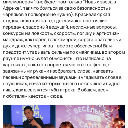
миллионером
” (
не будет там только
“
Новых звезд в
Африке
”
, так что бояться за свою безопасность и
червяков в попкорне не нужно
)
. Красивая яркая
студия, похожая на те, где снимают настоящие
передачи, задорный ведущий, несложные вопросы,
конкурсы на ловкость, скорость, логику и артистизм,
мандраж
,
как перед телекамерой, соревновательный
дух и даже супер-игра
– все это
обеспечен
о!
Вам
предстоит угадывать фильмы по смайликам, во втором
раунде нужно будет объяснять, что написано на
карточках, пока не взорвется чаша с конфетти, с
завязанными руками изображать слова, напевать
песенки определенными звуками и угадывать слова в
наушниках, из-за которых ничего не слышно и видно
лишь, как шевелятся губы игрока.
В общем, всем
любителям квестов – сюда.