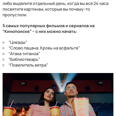
либо выделите отдельный день, когда вы все 24 часа
посвятите картинам, которые
вы почему-то
пропу
стили
.
5 самых популярных фильмов и сериалов на
“
Кинопоиске
” –
с них можно начать:
“
Цикады
”
“
Слово пацана. Кровь на асфальте
”
“
Атака титанов
”
“
Библиотекарь
”
“
Повелитель ветра
”