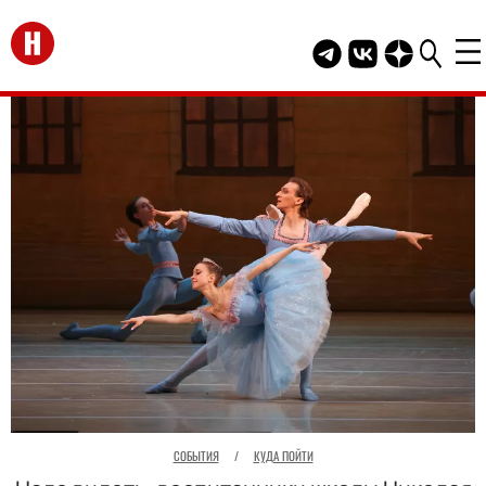
Перейти на главную
Telegram канал HEL
Группа HELLO В
Канал HELLO
СОБЫТИЯ
/
КУДА ПОЙТИ