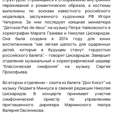
переживаний и романтических образов, а костюмы
выполнены по эскизам известного российского
модельера, заслуженного художника РФ Игоря
Чапурина. За ним последует изящная миниатюра
“Детское Pas de deux” на музыку Петра Чайковского в
хореографии Марата Газиева и Николая Цискаридзе.
Она была создана в 2014 году для юных
воспитанников “как легкая шалость для одаренных
детей, которые в будущем станут гордостью
российского балета”, – говорит Цискаридзе. Завершит
отделение музыкальный и хореографический шедевр
“Классическая симфония” на музыку Сергея
Прокофьева.
Во втором отделении – сюита из балета “Дон Кихот” на
музыку Людвига Минкуса в свежей редакции Николая
Цискаридзе. В концерте принимает участие
симфонический оркестр по управлением
приглашенного дирижера Мариинского театра
Валерия Овсяникова.