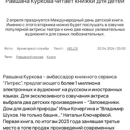
Равшана Куркова читает книжки для детей
2 апреля празднуется Международный день детской книги.
Именно с этого вторника можно будет послушать в озвучке
популярной актрисы театра и кино две новых увлекательных
аудиокниги для самых любознательных.
Фото:
Архив пресс-службы
Текст:
HELLO!
02.04.2024 / 20:00
Теги:
Равшана Куркова
Книги
Равшана Куркова – амбассадор книжного сервиса
“Литрес”, предлагающего
более 1 миллиона
электронных и аудиокниг на русском и иностранных
языках
.
Для эксклюзивного озвучания актриса
выбрала два детских произведения – “Заповедники.
Дом для дикой природы” Ильи Кочергина и “Владимир
Шухов. Не только башня…“ Натальи Ключарёвой.
Первая книга, по итогам 2023 года занявшая третье
место в топе продаж произведений современных