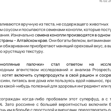
16.02.2
тавливаются вручную из теста, не содержащего животных
м соусом и посыпаются семенами конопли, которые пост
ания. Изначально с
емена конопли производятся в одном
страны – Алтайском крае.
Они богаты белком, витаминами
и обжаривании приобретают манящий ореховый вкус, а в
ю хрустящую текстуру.
нопляные палочки» стал ответом на исслед
одным агентством исследований и анализа Prospectu
 х
отят включить суперпродукты в свой рацион и соср
сиян, питаясь вне дома или пользуясь едой навынос, пр
аз какой-нибудь полезный для здоровья ингредиент или п
сограждан когда-либо пробовали этот суперфуд, а с
%. Зато россияне с большей вероятностью включили 
чь им в борьбе с простудой и вирусами, предотвратить 