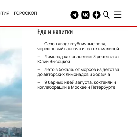
ЫТИЯ
ГОРОСКОП
Telegram канал HELLO
Группа HELLO Вконтакт
Канал HELLO в Дзе
Еда и напитки
Сезон ягод: клубничные поля,
черешневый гаспачо и латте с малиной
Лимонад как спасение: 3 рецепта от
Юлии Высоцкой
Лето в бокале: от морсов из детства
до авторских лимонадов и ходзича
9 барных идей августа: коктейли и
коллаборации в Москве и Петербурге