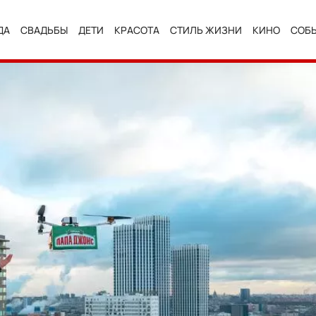
ДА
СВАДЬБЫ
ДЕТИ
КРАСОТА
СТИЛЬ ЖИЗНИ
КИНО
СОБ