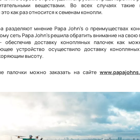
итательными веществами. Во всех случаях такие 
 это как раз относится к семенам конопли.
ра разделяют мнение Papa John’s о преимуществах ко
этому сеть Papa John’s решила обратить внимание на свою
– обеспечив доставку конопляных палочек как мож
ющее устройство осуществило доставку конопляных
коряющим высоту.
ые палочки можно заказать на сайте
www.papajohns.