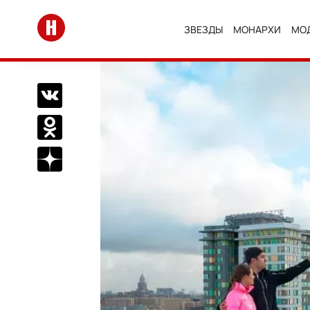
Перейти на главную
ЗВЕЗДЫ
МОНАРХИ
МО
Поделиться Вконтакте
Поделиться в Одноклассниках
Подписаться на нас в Дзен