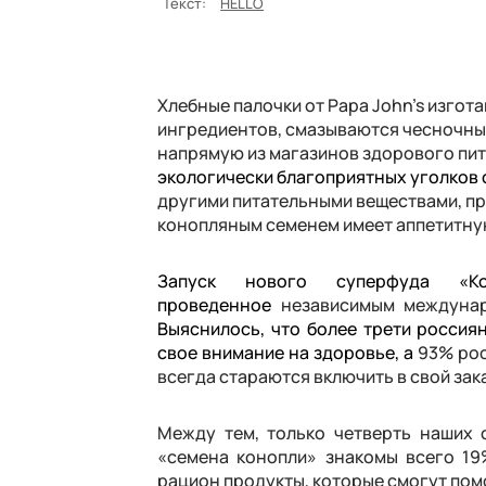
Текст:
HELLO
Хлебные палочки от Papa John’s изго
ингредиентов, смазываются чесночны
напрямую из магазинов здорового пит
экологически благоприятных уголков 
другими питательными веществами, пр
конопляным семенем имеет аппетитну
Запуск нового суперфуда «Ко
проведенное
независимым междунар
Выяснилось, что более трети россиян
свое внимание на здоровье, а
93% рос
всегда стараются включить в свой зак
Между тем, только четверть наших 
«семена конопли» знакомы всего 19
рацион продукты, которые смогут помо