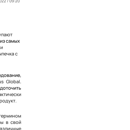
022 / 09:20
упают
 из самых
 и
ыпечка с
ование,
s Global
.
едоточить
актически
родукт.
 термином
бы в свой
различные