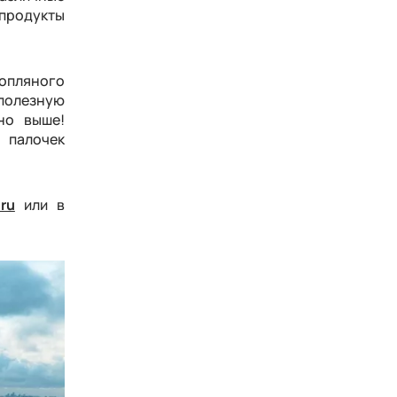
продукты
нопляного
 полезную
но выше!
 палочек
ru
или в