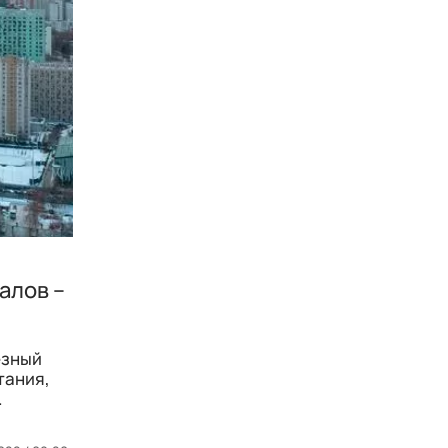
алов –
езный
тания,
.