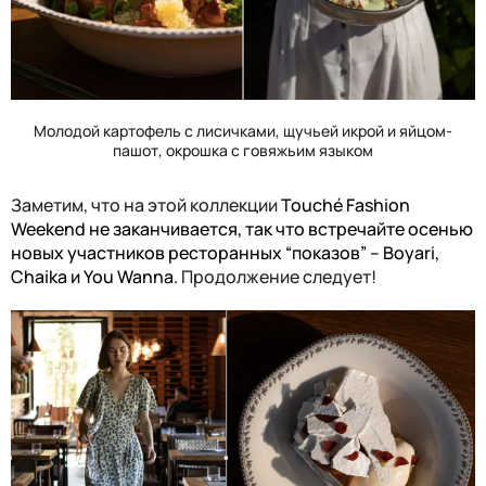
Молодой картофель с лисичками, щучьей икрой и яйцом-
пашот, окрошка с говяжьим языком
Заметим, что на этой коллекции
Touch
é
Fashion
Week
end
не заканчивается, так что встречайте осенью
новых участников ресторанных “показов” –
Boyari
,
Chaika
и
You Wanna
.
Продолжение следует!