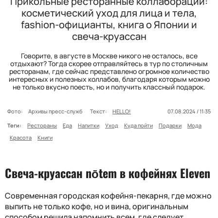
Прикольные ресторанные коллаборации:
косметический уход для лица и тела,
fashion-официанты, книга о Японии и
свеча-круассан
Говорите, в августе в Москве никого не осталось, все
отдыхают? Тогда скорее отправляйтесь в тур по столичным
ресторанам, где сейчас представлено огромное количество
интересных и полезных коллабов, благодаря которым можно
не только вкусно поесть, но и получить классный подарок.
Фото:
Архивы пресс-служб
Текст:
HELLO!
07.08.2024 / 11:35
Теги:
Рестораны
Еда
Напитки
Уход
Куда пойти
Подарки
Мода
Красота
Книги
Свеча-круассан
n
ō
tem
в кофейнях
Eleven
Современная городская кофейня-пекарня, где можно
выпить не только кофе, но и вина, оригинальным
способом решила напомнить всем, где следует