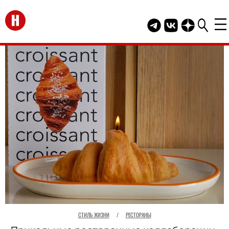
Перейти на главную
Telegram канал HEL
Группа HELLO В
Канал HELLO
СТИЛЬ ЖИЗНИ
/
РЕСТОРАНЫ