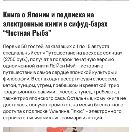
Книга о Японии и подписка на
электронные книги в сифуд-барах
“Честная Рыба”
Первые 50 гостей, заказавших с 1 по 15 августа
специальный сет «Путешествие на восходе солнца»
(2750 руб.), получат в подарок печатную версию
одноименной книги Ле Йен Мэй — истории о
путешествии в самое сердце японской культуры и
философии. В сет входят ассорти суши с лососем,
кетой, тунцом, угрем, гребешком и креветкой, трио
традиционных сашими – лосось, тунец, гребешок, а
также трио японского сакэ.
Остальные, кому книга не
досталась, получат
промокод на месяц бесплатного
доступа к подписке “Альпина.Плюс” – электронного
сервиса с тысячами книг, саммари и лекций.