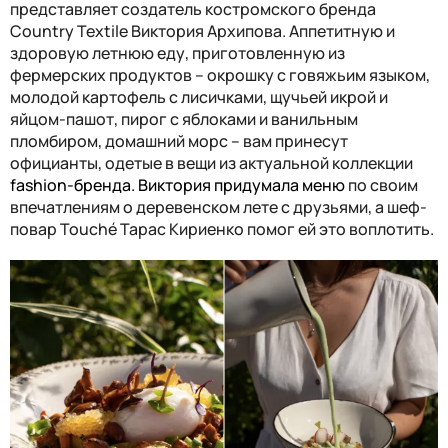
представляет создатель костромского бренда
Country Textile Виктория Архипова. Аппетитную и
здоровую летнюю еду, приготовленную из
фермерских продуктов – окрошку с говяжьим языком,
молодой картофель с лисичками, щучьей икрой и
яйцом-пашот, пирог с яблоками и ванильным
пломбиром, домашний морс – вам принесут
официанты, одетые в вещи из актуальной коллекции
fashion
-бренда. Виктория придумала меню
по своим
впечатлениям о деревенском лете с друзьями, а шеф-
повар Touché Тарас Кириенко помог ей это воплотить.