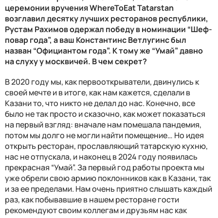
церемонии вручения WhereToEat Tatarstan
возглавил десятку лучших ресторанов республики,
Рустам Рахимов одержал победу в номинации “Шеф-
повар года”, а ваш Константинс Ветлугинс был
назван “Официантом года”. К тому же “Умай” давно
на слуху у москвичей. В чем секрет?
В 2020 году мы, как первооткрыватели, двинулись к
своей мечте и в итоге, как нам кажется, сделали в
Казани то, что никто не делал до нас. Конечно, все
было не так просто и сказочно, как может показаться
на первый взгляд: вначале нам помешала пандемия,
потом мы долго не могли найти помещение… Но идея
открыть ресторан, прославляющий татарскую кухню,
нас не отпускала, и наконец в 2024 году появилась
прекрасная “Умай”. За первый год работы проекта мы
уже обрели свою армию поклонников как в Казани, так
и за ее пределами. Нам очень приятно слышать каждый
раз, как побывавшие в нашем ресторане гости
рекомендуют своим коллегам и друзьям нас как