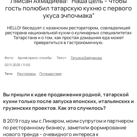
Ляйсан Ахмадиева: “Наша цель – чтобы
гость полюбил татарскую кухню с первого
укуса эчпочмака”
HELLO! беседует с казанским ресторатором, совладелицей
ресторана национальной кухни о кулинарных специалитетах
Татарстана и о том, как простая домашняя еда может
превратиться в гастрономичную.
Фото:
Архив пресс-службы
Текст:
Татьяна Байдакова
02.11.2025 / 11:00
Теги:
Рестораны
Путешествия
Вы пришли к идее продвижения родной, татарской
кухни только после запуска японских, итальянских и
грузинских проектов. Как это случилось?
В 2019 году мы с Линаром, моим супругом и партнером
по ресторанному бизнесу, заметили формирование
нового тренда – очевидного интереса к