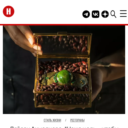
Перейти на главную
Telegram канал HEL
Группа HELLO В
Канал HELLO
СТИЛЬ ЖИЗНИ
/
РЕСТОРАНЫ