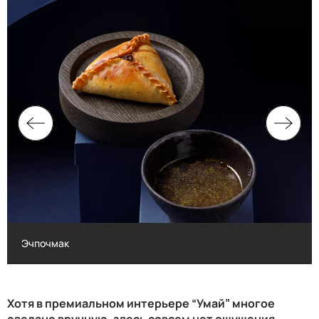
Эчпочмак
Эчпочмак
Хотя в премиальном интерьере “Умай” многое
сделано вручную, здесь совсем нет ощущения