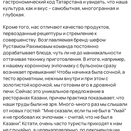
гастрономический код Татарстана и увидеть, что наша
культура, как и вкус – самобытная, многогранная и
глубокая.
Кроме того, нас отличают качество продуктов,
первозданные рецептуры и стремление к
совершенству. Возглавляемая бренд-шефом
Рустамом Рахимовым команда постоянно
дорабатывает блюда, чуть ли не до маниакальности
оттачивая технику приготовления. В итоге, например,
к нашему коронному эчпочмаку с бульоном сразу
возникает привыкание! Чтобы начинка была сочной, а
тесто ароматным, нежным внутри и при этом с
золотистой корочкой, мы готовим его в дровяной
печи. Сейчас это уникальное предложение в
ресторанах Казани, причем практика показывает, что
наши труды были не зря. Много-много раз мы слышали
от новых гостей: “Мне сказали, если ты не был в “Умай”
и не пробовал их эчпочмак – считай, что не был в
Казани”. Кстати, очень часто туристы приходят к нам
не случайно, а целенаправленно, по рекомендации.