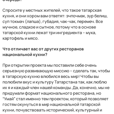
Спросите у местных жителей, что такое татарская
кухня, и они хором вам ответят: эчпочмак, зур белиш,
суп токмач (лапша), губадия, чак-чак, перемеч. Все
мучное, сладкое и сытное, потому что в основе
татарской кухни лежат три ингредиента – мука,
картофель и мясо.
Что отличает вас от других ресторанов
национальной кухни?
При открытии проекта мы поставили себе очень
серьезную развивающую миссию – сделать так, чтобы
в татарскую кухню влюбился весь мир! Чтобы вы
полюбили вкус и культуру Татарстана так, как люблю
их я и каждый член нашей команды. Да, конечно, мы не
придумали формат национального ресторана, но
“Умай” стал именно тем проектом, который позволяет
гостям окунуться в мир национальной татарской
кухни, почувствовать исторический, культурный и