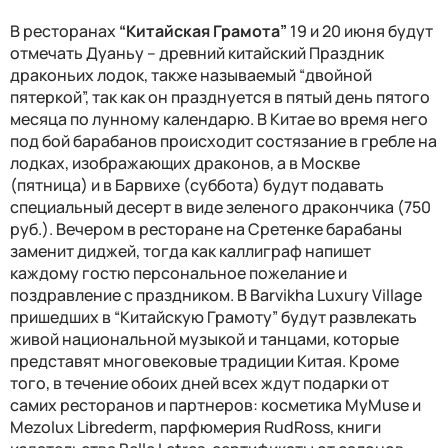
В ресторанах
“Китайская Грамота”
19 и 20 июня будут
отмечать Дуаньу – древний китайский Праздник
драконьих лодок, также называемый “двойной
пятеркой”, так как он празднуется в пятый день пятого
месяца по лунному календарю. В Китае во время него
под бой барабанов происходит состязание в гребле на
лодках, изображающих драконов, а в Москве
(пятница) и в Барвихе (суббота) будут подавать
специальный десерт в виде зеленого дракончика (750
руб.). Вечером в ресторане на Сретенке барабаны
заменит диджей, тогда как каллиграф напишет
каждому гостю персональное пожелание и
поздравление с праздником. В Barvikha Luxury Village
пришедших в “Китайскую Грамоту” будут развлекать
живой национальной музыкой и танцами, которые
представят многовековые традиции Китая. Кроме
того, в течение обоих дней всех ждут подарки от
самих ресторанов и партнеров: косметика MyMuse и
Mezolux Librederm, парфюмерия RudRoss, книги