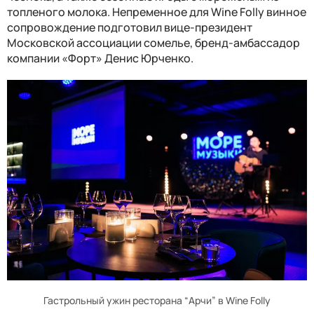
топленого молока.
Непременное для
Wine Folly
винное
сопровождение подготовил
вице-президент
Московской ассоциации сомелье
,
бренд-амбассадор
компании «Форт» Денис Юрченко.
Гастрольный ужин ресторана “Арчи” в Wine Folly