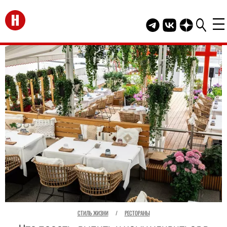
Перейти на главную
Telegram канал HEL
Группа HELLO В
Канал HELLO
СТИЛЬ ЖИЗНИ
/
РЕСТОРАНЫ