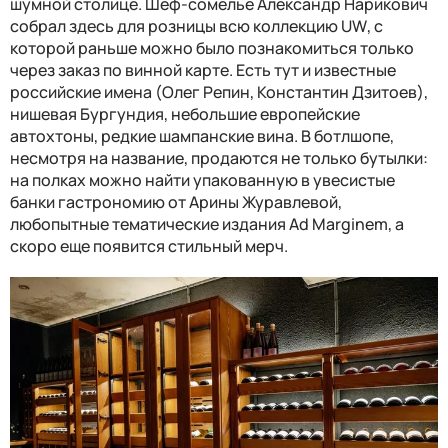
шумной столице. Шеф-сомелье Александр Нарикович
собрал здесь для розницы всю коллекцию
UW
, с
которой раньше можно было познакомиться только
через заказ по винной карте. Есть тут и известные
российские имена (Олег Репин, Константин Дзитоев),
нишевая Бургундия, небольшие европейские
автохтоны, редкие шампанские вина. В ботлшопе,
несмотря на название, продаются не только бутылки:
на полках можно найти упакованную в увесистые
банки гастрономию от Арины Журавлевой,
любопытные тематические издания
Ad Marginem
, а
скоро еще появится стильный мерч.