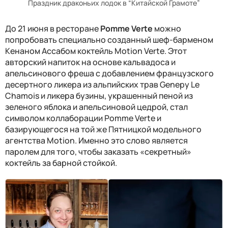
Праздник драконьих лодок в “Китайской Грамоте”
Д
о 21 июня в
ресторане
Pomme Verte
можно
попробовать специально созданный шеф-барменом
Кенаном Ассабом к
октейль Motion Verte
. Этот
а
вторский напиток на основе кальвадоса и
апельсинового фреша с добавлением французского
десертного ликера из альпийских трав Genepy Le
Chamois и ликера бузины
, украшенный
пен
ой
из
зеленого яблока и апельсиновой цедр
ой,
стал
символом коллаборации
Pomme Verte
и
базирующегося на той же Пятницкой модельного
агентства
Motion.
Именно это слово является
паролем для того, чтобы заказать «секретный»
коктейль за барной стойкой.