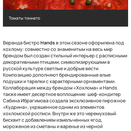
Томаты тоннато
Томаты тоннато
Веранда бистро
Hands
в этом сезоне оформлена под
хохлому: совместно со знаменитым на весь мир
брендом был создан стильный интерьер с расписными
декоративными птицами, символизирующими в
русской культуре светлые и добрые вести.
Композицию дополняют брендированные алые
подушки и тарелки с характерными орнаментами.
Коллаборация между брендом «Хохлома» и
Hands
также имеет десертное воплощение: шеф-кондитер
Сабина Ибрагимова создала эксклюзивное пирожное
«Кудрина», украшенное одним из элементов
хохломской росписи. Внутри же это черемуховый
бисквит
с добавлением измельченных ягод,
мороженое из сметаны и варенье из черной