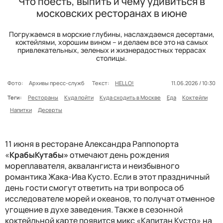
Что поесть, выпить и чему удивиться в
московских ресторанах в июне
Погружаемся в морские глубины, наслаждаемся десертами,
коктейлями, хорошим вином – и делаем все это на самых
привлекательных, зеленых и жизнерадостных террасах
столицы.
Фото:
Архивы пресс-служб
Текст:
HELLO!
11.06.2026 / 10:30
Теги:
Рестораны
Куда пойти
Куда сходить в Москве
Еда
Коктейли
Напитки
Десерты
11 июня в ресторане Александра Раппопорта
«
КрабыКутабы»
отмечают день рождения
мореплавателя, аквалангиста и неизбывного
романтика Жака-Ива Кусто. Если в этот праздничный
день гости смогут ответить на три вопроса об
исследователе морей и океанов, то получат отменное
угощение в духе заведения. Также в сезонной
коктейльной карте появится микс «Капитан Кусто» на