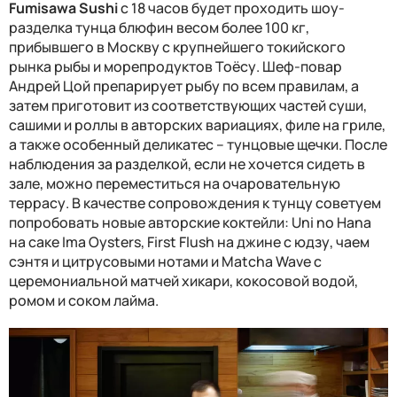
Fumisawa Sushi
с 18 часов будет проходить шоу-
разделка тунца блюфин весом более 100 кг,
прибывшего в Москву
с крупнейшего
токийского
рынка рыбы и морепродуктов Тоёсу.
Шеф-повар
Андрей Цой препарирует рыбу по всем правилам, а
затем приготовит из соответствующих частей суши,
сашими и роллы в авторских вариациях, филе на гриле,
а также особенный деликатес – тунцовые щечки. После
наблюдения за разделкой, если не хочется сидеть в
зале, можно переместиться на очаровательную
террасу.
В качестве сопровождения
к тунцу советуем
попробовать
новые авторские коктейли
:
Uni no Hana
на саке Ima Oysters, First Flush на джине с юдзу, чаем
сэнтя и цитрусовыми нотами и Matcha Wave с
церемониальной матчей хикари, кокосовой вод
ой
,
ромом и соком лайма.