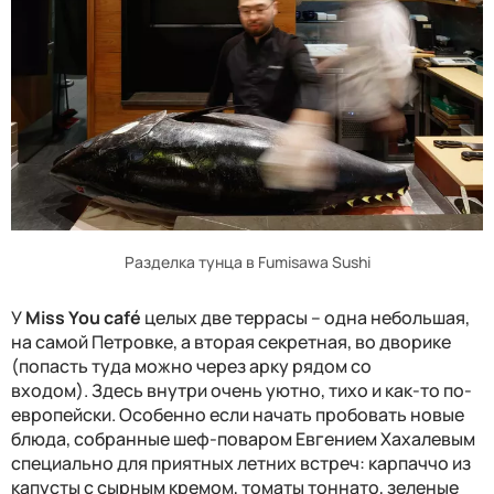
Разделка тунца в Fumisawa Sushi
У
Miss You caf
é
целых две террасы – одна небольшая,
на самой Петровке, а вторая секретная, во дворике
(п
опасть
туда
можно через арку рядом со
входом
)
.
Здесь внутри очень уютно, тихо и как-то по-
европейски. Особенно если начать пробовать новые
блюда, собранные шеф-поваром Евгением Хахалевым
специально для приятных летних встреч: карпаччо из
капусты с сырным кремом, томаты тоннато, зеленые