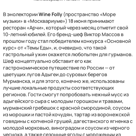
В энолектории
Wine Folly
(
пространст
во
«Море
музыки»
в «Москвариуме»)
18 июня
приним
ают
ресторан «Арчи»
, который через месяц отметит свой
10-летний юбилей. Его б
ренд-шеф Виктор Массов
в
прошлом году
стал победителем конкурса «Основной
курс» от «Темы Еды»
, и, очевидно, что такой
гастрольный ужин окажется любопытен для гурманов.
Шеф концептуально обставит его как
гастрономическое путешествие по России — от
цветущих лугов Адыгеи до суровых берегов
Мурманска
, и для этого, конечно же, использованы
лучшие локальные продукты соответствующих
регионов
.
Гости смогут попробовать
нежный мусс из
адыгейского сыра с молодым горошком и травами,
мурманский гребешок с красной смородиной, соусом
из морошки и пастой кочудян, тартар из воронежской
говядины с копченой грушей, дагестанск
ого
ягнен
ка
с
молодой морковью, виноградом и соусом из черного
чеснока
, а также сезонны
е ягоды с мороженым из