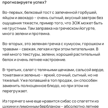
прогнозируете успех?
Во-первых, белковый тост с запеченной горбушей,
яйцом и авокадо – очень сытный, вкусный завтрак без
ощущения тяжести, пример того, что ЗОЖ может быть
не грустным. Там заправка на греческом йогурте,
много зелени и протеина.
Во-вторых, это зеленая гречка с хумусом, горошком и
травами – свежая, легкая и при этом питательная. В
ней много текстуры, зелени, хороший растительный
белок и очень летнее настроение.
В-третьих, салат с телячьими щечками, сальсой верде,
томатами и зеленью – яркий, сочный, сытный, но не
тяжелый. Уже попавший в топ продаж, он способен
заменить полноценное блюдо, но при этом не
перегружает.
Из горячего мне еще нравится сибас со спагетти из
цукини и лимонным бербланом – абсолютно летнее