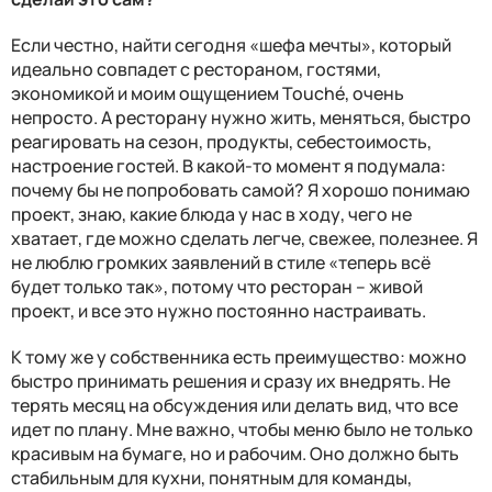
Если честно, найти сегодня «шефа мечты», который
идеально совпадет с рестораном, гостями,
экономикой и моим ощущением Touché, очень
непросто. А ресторану нужно жить, меняться, быстро
реагировать на сезон, продукты, себестоимость,
настроение гостей. В какой-то момент я подумала:
почему бы не попробовать самой? Я хорошо понимаю
проект, знаю, какие блюда у нас в ходу, чего не
хватает, где можно сделать легче, свежее, полезнее. Я
не люблю громких заявлений в стиле «теперь всё
будет только так», потому что ресторан – живой
проект, и все это нужно постоянно настраивать.
К тому же у собственника есть преимущество: можно
быстро принимать решения и сразу их внедрять. Не
терять месяц на обсуждения или делать вид, что все
идет по плану. Мне важно, чтобы меню было не только
красивым на бумаге, но и рабочим. Оно должно быть
стабильным для кухни, понятным для команды,