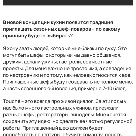
Ростбиф с тоннато из шпрот с джонджоли
В новой концепции кухни появится традиция
приглашать сезонных шеф-поваров – по какому
принципу будете выбирать?
Я хочу звать людей, которые мне близки по духу. Это
могут быть шефы, с которыми мы давно общаемся,
дружим, делали ужины, гастроли, совместные
проекты. Для меня важно не просто имя, а совпадение
по настроению и по тому, как человек относится к еде.
Приглашенные шефы будут создавать не полное меню,
а часть сезонного обновления, примерно 7-10 блюд.
Touché – это всегда про живой диалог. За эти годы у
нас было много гастрольных ужинов, приезжали
разные шефы, рестораторы, виноделы. Мне хочется
сохранить эту идею, но сделать ее частью регулярной
работы. Приглашенный шеф должен будет
проработать рецептуры, обучить команду, понять