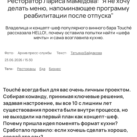
Ресторатор Лариса Мамедова: "Я не хочу
делать меню, напоминающее программу
реабилитации после отпуска"
Владелица и концепт-шеф популярного винного бара Touché
рассказала HELLO!, почему оставила попытки найти «шефа
мечты» и сама возглавила кухню.
Фото:
Архив пресс-службы
Текст:
Татьяна Байдакова
23.06.2026 / 15:30
Теги:
Рестораны
Еда
Бизнес
Touch
é всегда был для вас очень личным проектом.
Собирая команду, принимая ключевые решения,
задавая настроение, вы все 10 с лишним лет
существования проекта были внутри процесса, но
не выходили на первый план как концепт-шеф.
Почему пришла идея поменять формат кухни?
Сработало правило: если хочешь сделать хорошо,
сделай это сам?