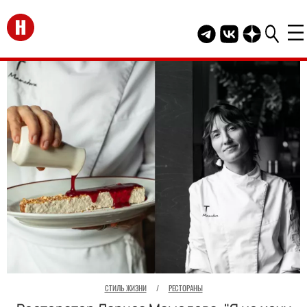
Перейти на главную
Telegram канал HEL
Группа HELLO В
Канал HELLO
СТИЛЬ ЖИЗНИ
/
РЕСТОРАНЫ