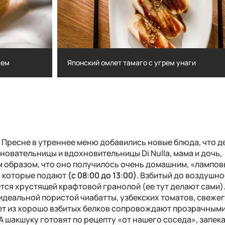
сем
Японский омлет тамаго с угрем унаги
лососем
Японский омлет тамаго с угрем унаги
 Пресне в утреннее меню добавились новые блюда, что д
Основательницы и вдохновительницы
Di Nulla
, мама и дочь,
 образом, что оно получилось очень домашним, «лампов
и, которые подают
(
c
08:00 до 13:00)
. Взбитый до воздушно
тся хрустящей крафтовой гранолой (ее тут делают сами)
деальной пористой чиабатты, узбекских томатов, свежег
ет из хорошо взбитых белков сопровождают прозрачным
 шакшуку готовят по рецепту «от нашего соседа», запека