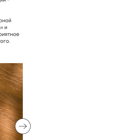
,
орной
» и
Приятное
ого.