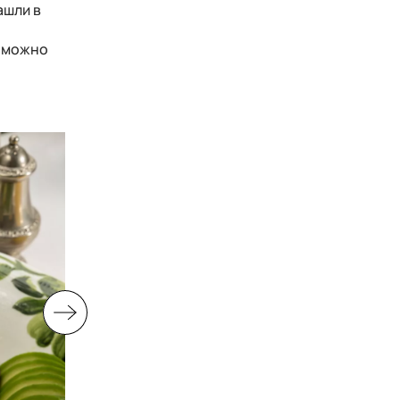
ашли в
, можно