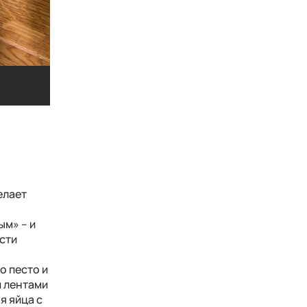
Шакшука с королевскими креветками
Шакшука с королевскими креветками
елает
ым» – и
сти
.
о песто и
и лентами
я яйца с