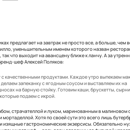
ах предлагает на завтрак не просто все, а больше, чем в
илло, уменьшительным именем которого назван рестора
так что выходит на авансцену ближе к ланчу. А за утрен
бренд-шеф Алексей Поляков:
 с качественными продуктами. Каждое утро выпекаем м
 делаем запеканку с ягодным соусом и выставляем их на
осах на барную стойку. Готовим каши, брускетты, сырни
которые подаем с икрой.
абом, страчателлой и луком, маринованным в малиновом с
 мортаделлой. Хотя по своей сути это всего лишь бутерб
эти изящные гастрономические экзерсисы. Обязательно н