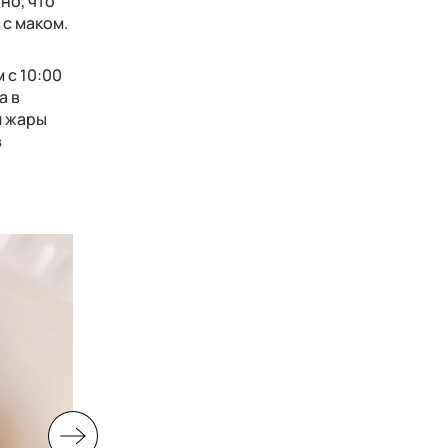
но, что
 с маком.
 с 10:00
а в
й жары
в