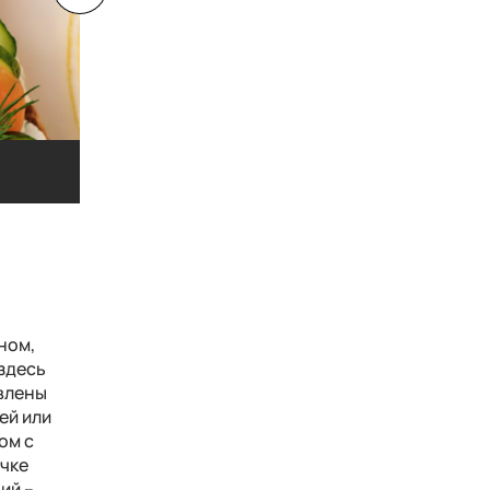
Икра черная с оладьями и сметаной
Икра черная с оладьями и сметаной
ном,
 здесь
авлены
ей или
ом с
очке
ий –