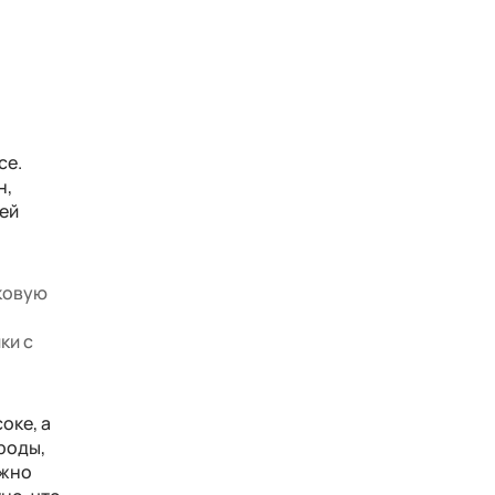
се.
н,
ней
аковую
ки с
оке, а
роды,
ужно