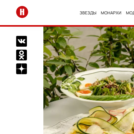
Перейти на главную
ЗВЕЗДЫ
МОНАРХИ
МО
Поделиться Вконтакте
Поделиться в Одноклассниках
Подписаться на нас в Дзен