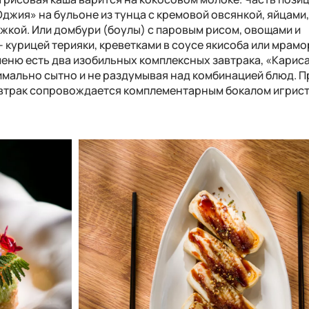
Оджия» на бульоне из тунца с кремовой овсянкой, яйцами
жкой. Или домбури (боулы) с паровым рисом, овощами и
 курицей терияки, креветками в соусе якисоба или мрам
меню есть два изобильных комплексных завтрака, «Кариса
симально сытно и не раздумывая над комбинацией блюд. 
автрак сопровождается комплементарным бокалом игрист