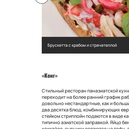
Брускетта с крабом и страчателлой
Брускетта с крабом и страчателлой
«Конг»
Стильный ресторан паназиатской кухн
переходит на более ранний график рабо
довольно нестандартные, как и больш
два десятка блюд, комбинирующих евро
стейком стриплойн подаются в виде к
типично азиатской заправкой. Яйцо б
хоккайдо, сырники делаются на тофу, 