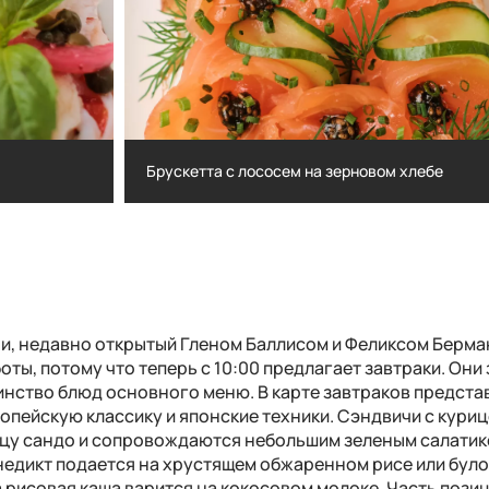
Брускетта с лососем на зерновом хлебе
Брускетта с лососем на зерновом хлебе
и, недавно открытый Гленом Баллисом и Феликсом Берма
ты, потому что теперь с 10:00 предлагает завтраки. Они
инство блюд основного меню. В карте завтраков предст
пейскую классику и японские техники. Сэндвичи с куриц
ацу сандо и сопровождаются небольшим зеленым салатик
енедикт подается на хрустящем обжаренном рисе или бул
а рисовая каша варится на кокосовом молоке. Часть позиц