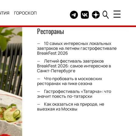
ЫТИЯ
ГОРОСКОП
Telegram канал HELLO
Группа HELLO Вконтакт
Канал HELLO в Дзе
Рестораны
10 самых интересных локальных
завтраков на летнем гастрофестивале
BreakFest 2026
Летний фестиваль завтраков
BreakFest 2026: самое интересное в
Санкт-Петербурге
Что пробовать в московских
ресторанах на пике сезона
Гастрофестиваль «Татарча»: что
значит поесть по-татарски
Как оказаться на природе, не
выезжая из Москвы