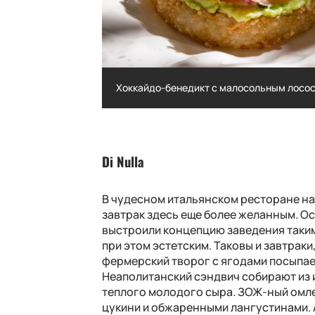
соусом и
Хоккайдо-бенедикт с малосольным лосо
ым соусом и
Хоккайдо-бенедикт с малосольным 
Di Nulla
В чудесном итальянском ресторане на
завтрак здесь еще более желанным. 
выстроили концепцию заведения таким
при этом эстетским. Таковы и завтрак
фермерский творог с ягодами посыпае
Неаполитанский сэндвич собирают из и
теплого молодого сыра. ЗОЖ-ный омл
цукини и обжаренными лангустинами. А