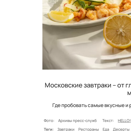
Московские завтраки – от г
м
Где пробовать самые вкусные и
Фото:
Архивы пресс-служб
Текст:
HELLO!
Теги:
Завтраки
Рестораны
Еда
Десерты