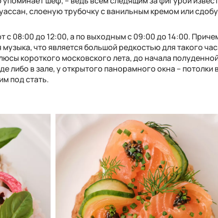
 упоминает шеф, – ведь всем следящим за фигурой извест
уассан, слоеную трубочку с ванильным кремом или сдобу
 с 08:00 до 12:00, а по выходным с 09:00 до 14:00. Причем
я музыка, что является большой редкостью для такого час
плюсы короткого московского лета, до начала полуденно
 либо в зале, у открытого панорамного окна – потолки 
им под стать.