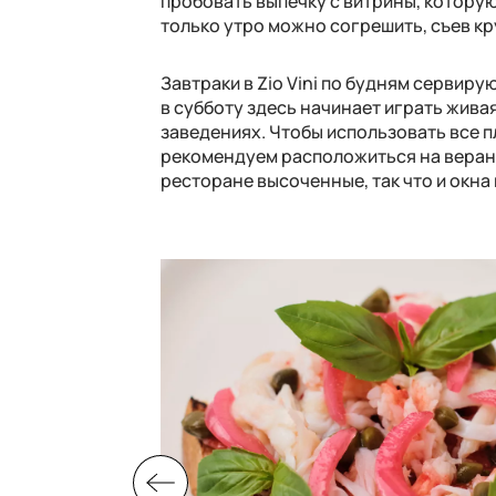
пробовать выпечку с витрины, которую
только утро можно согрешить, съев кр
Завтраки в
Zio Vini
по будням сервируют
в субботу здесь начинает играть жива
заведениях. Чтобы использовать все 
рекомендуем расположиться на веранде
ресторане высоченные, так что и окна 