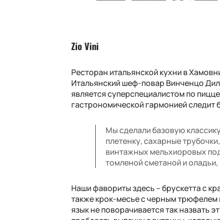
Zio Vini
Ресторан итальянской кухни в Хамовник
Итальянский шеф-повар Винченцо Дил
является суперспециалистом по пицце, 
гастрономической гармонией следит 
Мы сделали базовую классику
плетенку, сахарные трубочки,
винтажных мельхиоровых подн
томленой сметаной и оладьи, 
Наши фавориты здесь – брускетта с кр
также крок-месье с черным трюфелем и
язык не поворачивается так назвать 