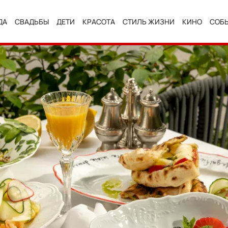
ДА
СВАДЬБЫ
ДЕТИ
КРАСОТА
СТИЛЬ ЖИЗНИ
КИНО
СОБ